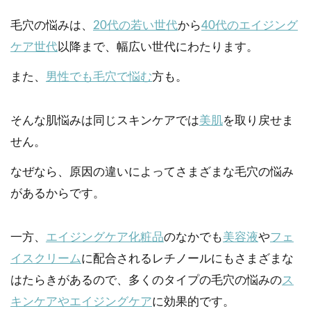
毛穴の悩みは、
20代の若い世代
から
40代のエイジング
ケア世代
以降まで、幅広い世代にわたります。
また、
男性でも毛穴で悩む
方も。
そんな肌悩みは同じスキンケアでは
美肌
を取り戻せま
せん。
なぜなら、原因の違いによってさまざまな毛穴の悩み
があるからです。
一方、
エイジングケア化粧品
のなかでも
美容液
や
フェ
イスクリーム
に配合されるレチノールにもさまざまな
はたらきがあるので、多くのタイプの毛穴の悩みの
ス
キンケアやエイジングケア
に効果的です。