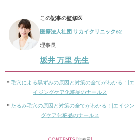
この記事の監修医
医療法人社団 サカイクリニック62
理事長
坂井 万里 先生
＊
毛穴による黒ずみの原因と対策の全てがわかる！|エ
イジングケア化粧品のナールス
＊
たるみ毛穴の原因と対策の全てがわかる！|エイジン
グケア化粧品のナールス
CONTENTS
[
非表示
]