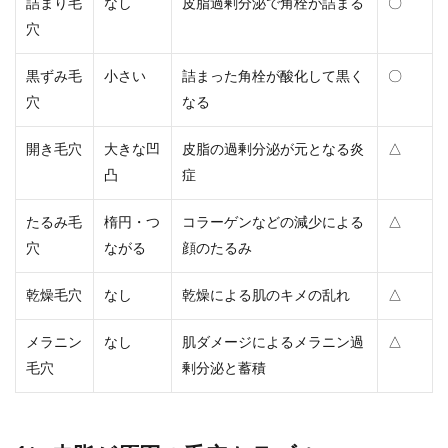
詰まり毛
なし
皮脂過剰分泌で角栓が詰まる
〇
穴
黒ずみ毛
小さい
詰まった角栓が酸化して黒く
〇
穴
なる
開き毛穴
大きな凹
皮脂の過剰分泌が元となる炎
△
凸
症
たるみ毛
楕円・つ
コラーゲンなどの減少による
△
穴
ながる
顔のたるみ
乾燥毛穴
なし
乾燥による肌のキメの乱れ
△
メラニン
なし
肌ダメージによるメラニン過
△
毛穴
剰分泌と蓄積