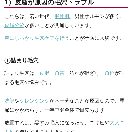
1）皮脂が原因の毛穴トラブル
これらは、若い世代、
脂性肌
、男性ホルモンが多く、
皮脂分泌
が多いことが共通しています。
春にしっかり毛穴ケアを行う
ことが予防に大切です。
①詰まり毛穴
詰まり毛穴は、
皮脂
、
角質
、汚れが混ざり、
角栓
が詰
まる毛穴の悩みです。
洗顔
や
クレンジング
が不十分なことが原因なので、季
節にかかわらず、一年中顔全体で目立ちます。
放置すれば、黒ずみ毛穴になったり、ニキビや
大人ニ
キビ
を発症することもあります。