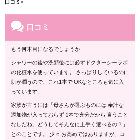
口コミ>
ン、イソステアロイル加水分解コラーゲン、水溶性
プロテオグリカン、フラーレン、グリコール酸、乳
酸、リンゴ酸、バリン、ロイシン、イソロイシン、
口コミ
フェニルアラニン、トレオニン、リシンＨＣｌ、グ
リシン、アラニン、セリン、ヒスチジン、ヒスチジ
もう何本目になるでしょうか
ンＨＣｌ、グルタミン酸、プロリン、タウリン、ア
ルギニン、アスパラギン酸、エクトイン、ＰＣＡ、
シャワーの後や洗顔後には必ずドクターシーラボ
ＰＣＡ-Ｎａ、リン酸アスコルビルＭｇ、テトラヘ
の化粧水を使っています。 さっぱりしているのに
キシルデカン酸アスコルビル、アスコルビルグルコ
肌が潤うので、これ1本で OKなところも気に入
シド、オレンジ果皮エキス、ヒアルロン酸Ｎａ、ヒ
っています。
アルロン酸クロスポリマーＮａ、ヒアルロン酸ヒド
家族が言うには「母さんが選ぶものには 余計な
ロキシプロピルトリモニウム、加水分解ヒアルロン
添加物が入っておらず 1本で充分だから 言うこと
酸、アセチルヒアルロン酸Ｎａ、セラミドＥＯＰ、
なしだね。どうしてそんなに上手く選べるの？」
セラミドＮＧ、セラミドＮＰ、セラミドＡＰ、コメ
とのことです。 少々 お高めではありますが、コ
ヌカスフィンゴ糖脂質、ポリクオタニウム-51、ツ