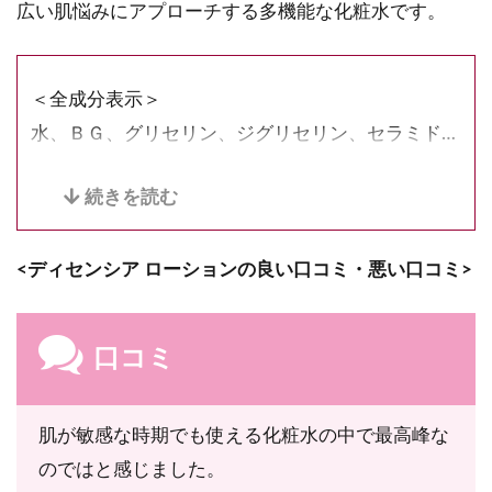
広い肌悩みにアプローチする多機能な化粧水です。
＜全成分表示＞
水、ＢＧ、グリセリン、ジグリセリン、セラミドＮ
Ｇ、ダマスクバラ花エキス、コウキエキス、ルイボ
スエキス、クチナシエキス、アルギン酸硫酸Ｎａ、
ニオイテンジクアオイ水、ローズマリー葉エキス、
<ディセンシア ローションの良い口コミ・悪い口コミ>
ローズ水、ＰＥＧ／ＰＰＧ／ポリブチレングリコー
ル－８／５／３グリセリン、フィトステロールズ、
ジラウロイルグルタミン酸リシンＮａ、ＰＥＧ－
口コミ
８、ＰＰＧ－２４グリセレス－２４、ＰＥＧ－３
２、ＰＥＧ－６、ビスＰＥＧ－１８メチルエーテル
肌が敏感な時期でも使える化粧水の中で最高峰な
ジメチルシラン、エチルヘキシルグリセリン、カル
のではと感じました。
ボマー、キサンタンガム、水酸化Ｋ、オレイン酸ポ