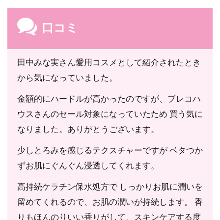
ソセテス-20、PEG-12ジメチコン、カルボマー、キ
サンタンガム、PEG-400、エタノール、クエン酸、
口コミ
クエン酸Na、水酸化K、フェノキシエタノール、
EDTA-2Na、香料
田中みな実さん愛用コスメとして紹介されたとき
から気になっていました。
金額的にハードルが高かったのですが、プレコハ
ウスさんのセール対象になっていたため 買う気に
なりました。ありがとうございます。
少しとろみを感じるテクスチャーですが ベタつか
ずお肌にぐんぐん浸透してくれます。
高持続ケラチン保水処方で しっかりお肌に潤いを
留めてくれるので、お肌の潤いが持続します。 香
りもほんのりいい香りがして、スキンケアする度