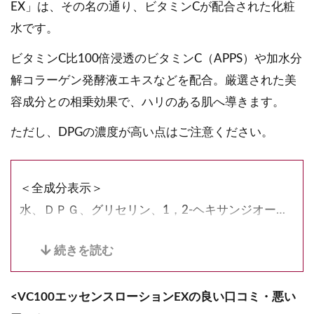
EX」は、その名の通り、ビタミンCが配合された化粧
水です。
ビタミンC比100倍浸透のビタミンC（APPS）や加水分
解コラーゲン発酵液エキスなどを配合。厳選された美
容成分との相乗効果で、ハリのある肌へ導きます。
ただし、DPGの濃度が高い点はご注意ください。
＜全成分表示＞
水、ＤＰＧ、グリセリン、1，2-ヘキサンジオー
ル、パルミチン酸アスコルビルリン酸3Ｎａ、ナイ
アシンアミド、オリーブ果実エキス、ＰＰＧ-20メ
チルグルコース、オレイルアルコール、アスペルギ
<VC100エッセンスローションEXの良い口コミ・悪い
ルス培養物、水溶性コラーゲン、加水分解コラーゲ