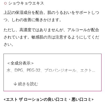
ショウキョウエキス
上記の保湿成分を配合。肌のうるおいをサポートしつ
つ、しわの改善に働きかけます。
ただし、高濃度ではありませんが、アルコールが配合
されています。敏感肌の方は注意するようにしてくだ
さい。
＜全成分表示＞
水、DPG、PEG-32、プロパンジオール、エクトイ
ン、ヒバマタエキス、チューベロース多糖体、ユー
カリ葉エキス、ショウガ根エキス、アスナロ枝エキ
ス、グリセリン、BG、プルラン、(アクリレーツ/
<エスト ザ ローションの良い口コミ・悪い口コミ>
アクリル酸アルキル(C10-30))クロスポリマー、イ