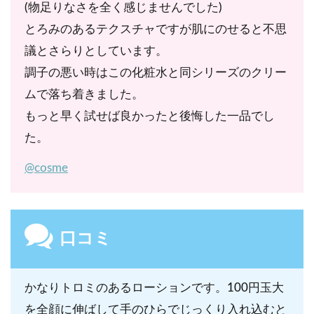
(物足りなさを全く感じませんでした)
リグリセリル－２、セタノール、フェノキシエタノ
とろみのあるテクスチャですが肌にのせると不思
ール
議とさらりとしています。
調子の悪い時はこの化粧水と同シリーズのクリー
ムで落ち着きました。
もっと早く試せば良かったと後悔した一品でし
た。
@cosme
口コミ
かなりトロミのあるローションです。100円玉大
を全顔に伸ばして手のひらでじっくり入れ込むと