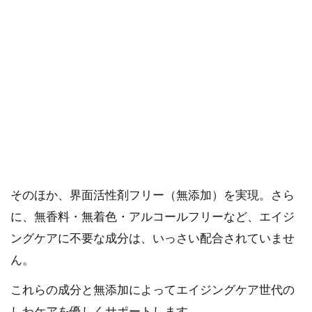
「素肌の本来の力を引き出す」ことを目指し、開発さ
れました。
ナールスゲンに加えて、純国産のヒト幹細胞培養液、
ナイアシンミド、3種のビタミンC誘導体（APPS、セ
ラミドプロモーター、アスコルビルリン酸Ｎａ）、プ
ロテオグリカン、CICA（ツボクサエキス）、ビタミン
E誘導体などのシワケアをサポートする贅沢な美肌成分
を配合。
そのほか、界面活性剤フリー（無添加）を実現。さら
に、無香料・無着色・アルコールフリーなど、エイジ
ングケアに不要な成分は、いっさい配合されていませ
ん。
これらの成分と無添加によってエイジングケア世代の
しわケアを優しくサポートします。