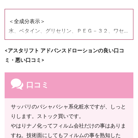
＜全成分表示＞
水、ベタイン、グリセリン、ＰＥＧ－３２、ワセリ
ン、異性化糖、グリチルリチン酸２Ｋ、トコフェロ
ール、ヘマトコッカスプルビアリス油、トマト果実
<アスタリフト アドバンスドローションの良い口コ
エキス、アセチルヒドロキシプロリン、加水分解コ
ミ・悪い口コミ>
ラーゲン、水溶性コラーゲン、グルコシルルチン、
プテロカルプスマルスピウム樹皮エキス、リン酸ア
口コミ
スコルビルＭｇ、クエン酸、ステアリン酸スクロー
ス、レシチン、香料、イソノナン酸イソトリデシ
サッパリのバシャバシャ系化粧水ですが、しっと
ル、オレイン酸ポリグリセリル－１０、トリ（カプ
りします。ストック買いです。
リル酸／カプリン酸）グリセリル、水酸化Ｎａ、Ｂ
やはりナノ化ってフィルム会社だけの事はありま
Ｇ、クエン酸Ｎａ、ダマスクバラ花油、ミリスチン
すね。技術面にしてもフィルムの事を熟知した
酸オクチルドデシル、ミリスチン酸ポリグリセリル