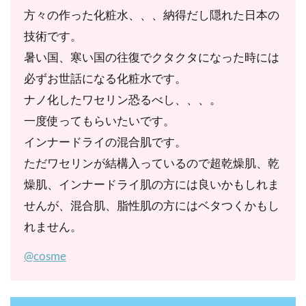
方々の作った化粧水、、、納得だし隠れた日本の
－１０、ステアリン酸ポリグリセリル－２、フェノ
技術です。
キシエタノール、メチルパラベン
暑い国、寒い国の往復でクタクタになった時には
必ずお世話になる化粧水です。
ナノ化したワセリン恐るべし、、、。
一度使ってもらいたいです。
インナードライの混合肌です。
ただワセリンが結構入っているので超乾燥肌、乾
燥肌、インナードライ肌の方には良いかもしれま
せんが、混合肌、脂性肌の方にはベタつくかもし
れません。
@cosme