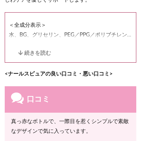
＜全成分表示＞
水、BG、グリセリン、PEG／PPG／ポリブチレン
グリコール-8／5／3グリセリン、ベタイン、1，2-
ヘキサンジオール、ヒトサイタイ血幹細胞順化培養
液、カルボキシメチルフェニルアミノカルボキシプ
<ナールスピュアの良い口コミ・悪い口コミ>
ロピルホスホン酸メチル、ナイアシンアミド、アス
コルビルリン酸Na、トコフェリルリン酸Na、パル
ミチン酸アスコルビルリン酸3Na、PCA-Na、3-ラ
口コミ
ウリルグリセリルアスコルビン酸、ツボクサエキ
ス、水溶性プロテオグリカン、フェノキシエタノー
真っ赤なボトルで、一際目を惹くシンプルで素敵
ル
なデザインで気に入っています。