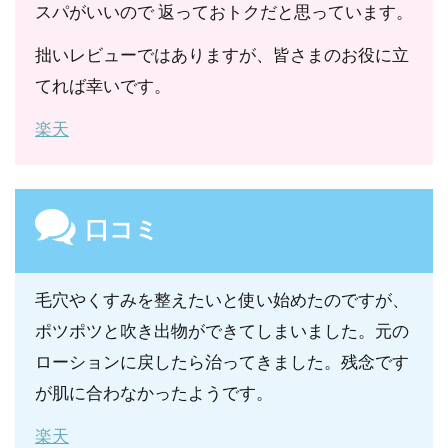
スパがいいので 返っておトクだと思っています。
バキ葉エキス、ユビキノン、チャ葉エキス、アラン
トイン、フィトスフィンゴシン、コレステロール、
拙いレビューではありますが、皆さまのお役に立
ラウロイルグルタミン酸ジ(フィトステリル/オクチ
てれば幸いです。
ルドデシル)、イソステアリン酸、トレハロース、
楽天
グルコース、ＢＧ、ペンチレングリコール、ベヘニ
ルアルコール、ＰＰＧ-10メチルグルコース、ＰＥ
Ｇ-32、ＰＥＧ-75、キサンタンガム、カルボマ
口コミ
ー 、ＰＶＰ、水添レシチン、リゾレシチン、ペン
タステアリン酸ポリグリセリル-10、ラウリン酸ポ
毛穴やくすみを整えたいと使い始めたのですが、
リグリセリル-10、ポリソルベート80、ＰＥＧ-30
ポツポツと吹き出物ができてしまいました。元の
グリセリルココエート、ＰＥＧ-10メチルエーテル
ローションに戻したら治ってきました。残念です
ジメチコン、ラウロイルラクチレートＮａ、ステア
が肌に合わなかったようです。
ロイルラクチレートＮａ、乳酸メンチル、乳酸Ｎ
ａ、塩化Ｎａ、クエン酸、クエン酸Ｎａ、リン酸Ｎ
楽天