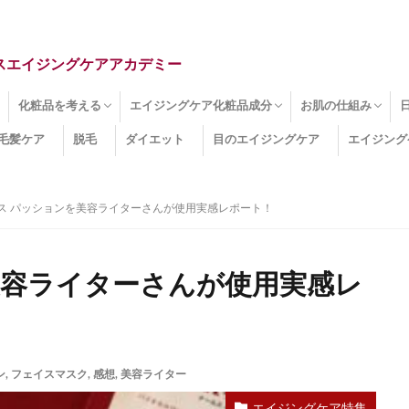
スエイジングケアアカデミー
化粧品を考える
エイジングケア化粧品成分
お肌の仕組み
毛髪ケア
脱毛
ダイエット
目のエイジングケア
エイジング
ドライ肌
クマ
のたるみ
線
メージ
お肌悩み
エイジングケア化粧品
化粧水
美容液
保湿クリーム
酵素洗顔
ハンドクリーム
フェイスマスク
ほうれい線化粧品
コラーゲン化粧品
メイク化粧品
洗顔・クレンジング
オールインワン化粧品
その他の化粧品
エイジングケア化粧品(成分)
セラミド
ネオダーミル
プロテオグリカン
ビタミンC誘導体
コラーゲン
その他の化粧品成分
エイジング
ターンオーバー
皮下組織
表皮
真皮
表皮常在菌
女性ホルモン
その他
ス パッションを美容ライターさんが使用実感レポート！
美容ライターさんが使用実感レ
ン
,
フェイスマスク
,
感想
,
美容ライター
エイジングケア特集