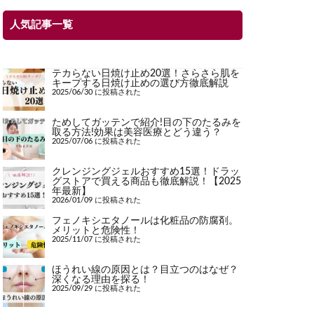
人気記事一覧
テカらない日焼け止め20選！さらさら肌を
キープする日焼け止めの選び方徹底解説
2025/06/30 に投稿された
ためしてガッテンで紹介!目の下のたるみを
取る方法!効果は美容医療とどう違う？
2025/07/06 に投稿された
クレンジングジェルおすすめ15選！ドラッ
グストアで買える商品も徹底解説！【2025
年最新】
2026/01/09 に投稿された
フェノキシエタノールは化粧品の防腐剤。
メリットと危険性！
2025/11/07 に投稿された
ほうれい線の原因とは？目立つのはなぜ？
深くなる理由を探る！
2025/09/29 に投稿された