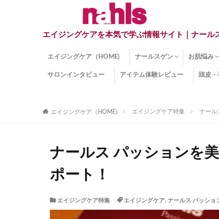
エイジングケアを本気で学ぶ情報サイト｜ナール
エイジングケア（HOME)
ナールスゲン
お肌悩み
サロンインタビュー
アイテム体験レビュー
頭皮・
ナールスゲンとは？
ナールスゲン関連成分
インナー
くすみ
目の下の
しみ
しわ
顔・頭皮
ほうれい
毛穴
手荒れ
乾燥肌
敏感肌
紫外線ダ
薄毛
その他の
エイジングケア特集
ナール
エイジングケア（HOME)
ナールス パッションを
ポート！
エイジングケア特集
エイジングケア
,
ナールス パッショ