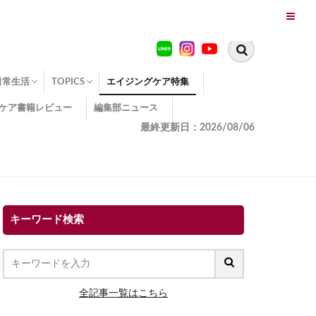
日常生活
TOPICS
エイジングケア特集
ケア書籍レビュー
編集部ニュース
糖化
便秘
エイジングケア TOPICS
コラーゲンサプリの効果
エイジングケアクイズ
季節別のエイジングケア
幸福とエイジングケア
温活でアンチエイジング
イオン導入
エイジングケア3つのポイント
エイジングケアセミナー
エイジングケアトピックス
動画でみるエイジングケア
最終更新日：2026/08/06
キーワード検索
全記事一覧はこちら