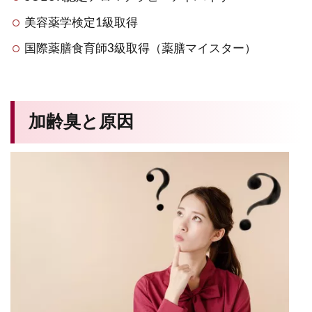
美容薬学検定1級取得
国際薬膳食育師3級取得（薬膳マイスター）
加齢臭と原因