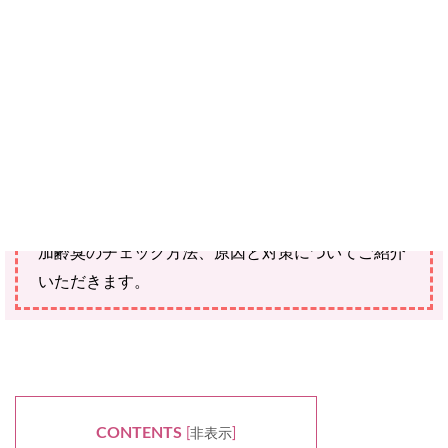
せん。
加齢臭と言えば男性だけの問題と思っていません
か？実は、エイジングケア世代の女性でも加齢臭が
することがあります。今回は、美容情報サイト「キ
レイナビ」代表で美容ライターの飯塚美香さんに、
加齢臭のチェック方法、原因と対策についてご紹介
いただきます。
CONTENTS
[
非表示
]