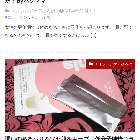
た？ byパクママ
エイジングケアひろば
2024年11月7日
#コラーゲン
#ナールス
女性の更年期では体のあちこちに不具合が起こります。 骨が弱く
なるのもその一つ。 骨を強くするにはカル […]
エイジングケアひろば
潤いのあるハリ＆ツヤ肌をキープ！低分子純粋コラ