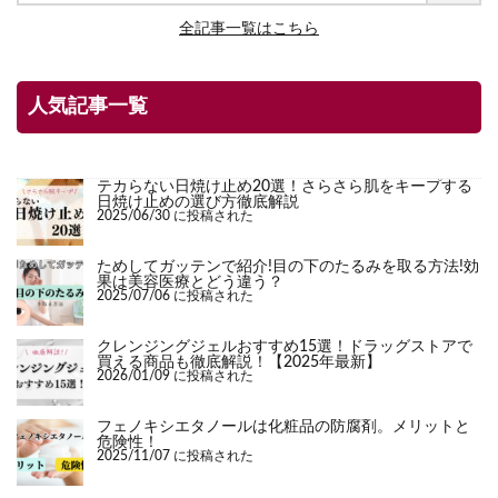
全記事一覧はこちら
人気記事一覧
テカらない日焼け止め20選！さらさら肌をキープする
日焼け止めの選び方徹底解説
2025/06/30 に投稿された
ためしてガッテンで紹介!目の下のたるみを取る方法!効
果は美容医療とどう違う？
2025/07/06 に投稿された
クレンジングジェルおすすめ15選！ドラッグストアで
買える商品も徹底解説！【2025年最新】
2026/01/09 に投稿された
フェノキシエタノールは化粧品の防腐剤。メリットと
危険性！
2025/11/07 に投稿された