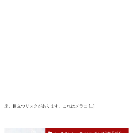
隠れシミはそのうち肌表面へ！スキンケアと生活習
慣で改善を
しみ
2026年7月16日
#アンチエイジング
#コラーゲン
隠れシミとは、まだは表面で目立たないシミの予備軍。近い将
来、目立つリスクがあります。これはメラニ […]