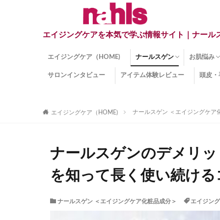
エイジングケアを本気で学ぶ情報サイト｜ナール
エイジングケア（HOME)
ナールスゲン
お肌悩み
サロンインタビュー
アイテム体験レビュー
頭皮・
ナールスゲンとは？
ナールスゲン関連成分
インナー
くすみ
目の下の
しみ
しわ
顔・頭皮
ほうれい
毛穴
手荒れ
乾燥肌
敏感肌
紫外線ダ
薄毛
その他の
ナールスゲン ＜エイジングケア
エイジングケア（HOME)
ナールスゲンのデメリッ
を知って長く使い続ける
ナールスゲン ＜エイジングケア化粧品成分＞
エイジング