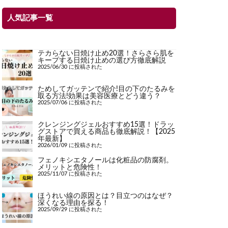
人気記事一覧
テカらない日焼け止め20選！さらさら肌を
キープする日焼け止めの選び方徹底解説
2025/06/30 に投稿された
ためしてガッテンで紹介!目の下のたるみを
取る方法!効果は美容医療とどう違う？
2025/07/06 に投稿された
クレンジングジェルおすすめ15選！ドラッ
グストアで買える商品も徹底解説！【2025
年最新】
2026/01/09 に投稿された
フェノキシエタノールは化粧品の防腐剤。
メリットと危険性！
2025/11/07 に投稿された
ほうれい線の原因とは？目立つのはなぜ？
深くなる理由を探る！
2025/09/29 に投稿された