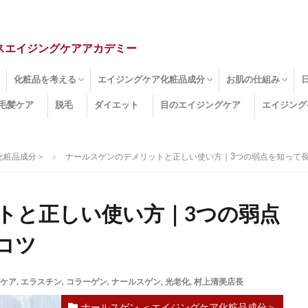
スエイジングケアアカデミー
化粧品を考える
エイジングケア化粧品成分
お肌の仕組み
毛髪ケア
脱毛
ダイエット
目のエイジングケア
エイジング
ドライ肌
クマ
のたるみ
線
メージ
お肌悩み
エイジングケア化粧品
化粧水
美容液
保湿クリーム
酵素洗顔
ハンドクリーム
フェイスマスク
ほうれい線化粧品
コラーゲン化粧品
メイク化粧品
洗顔・クレンジング
オールインワン化粧品
その他の化粧品
エイジングケア化粧品(成分)
セラミド
ネオダーミル
プロテオグリカン
ビタミンC誘導体
コラーゲン
その他の化粧品成分
エイジング
ターンオーバー
皮下組織
表皮
真皮
表皮常在菌
女性ホルモン
その他
化粧品成分＞
ナールスゲンのデメリットと正しい使い方｜3つの弱点を知って
トと正しい使い方｜3つの弱点
コツ
ケア
,
エラスチン
,
コラーゲン
,
ナールスゲン
,
光老化
,
村上清美店長
ナールスゲン ＜エイジングケア化粧品成分＞