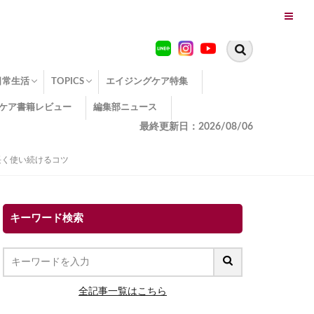
日常生活
TOPICS
エイジングケア特集
ケア書籍レビュー
編集部ニュース
糖化
便秘
エイジングケア TOPICS
コラーゲンサプリの効果
エイジングケアクイズ
季節別のエイジングケア
幸福とエイジングケア
温活でアンチエイジング
イオン導入
エイジングケア3つのポイント
エイジングケアセミナー
エイジングケアトピックス
動画でみるエイジングケア
最終更新日：2026/08/06
長く使い続けるコツ
キーワード検索
全記事一覧はこちら