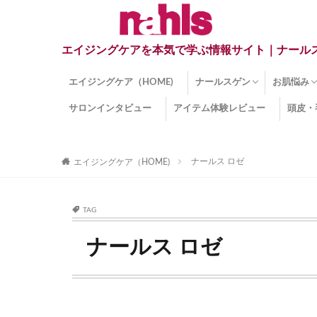
エイジングケアを本気で学ぶ情報サイト｜ナール
エイジングケア（HOME)
ナールスゲン
お肌悩み
サロンインタビュー
アイテム体験レビュー
頭皮・
ナールスゲンとは？
ナールスゲン関連成分
インナー
くすみ
目の下の
しみ
しわ
顔・頭皮
ほうれい
毛穴
手荒れ
乾燥肌
敏感肌
紫外線ダ
薄毛
その他の
ナールス ロゼ
エイジングケア（HOME)
TAG
ナールス ロゼ