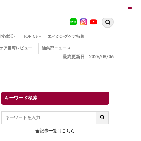
日常生活
TOPICS
エイジングケア特集
ケア書籍レビュー
編集部ニュース
糖化
便秘
エイジングケア TOPICS
コラーゲンサプリの効果
エイジングケアクイズ
季節別のエイジングケア
幸福とエイジングケア
温活でアンチエイジング
イオン導入
エイジングケア3つのポイント
エイジングケアセミナー
エイジングケアトピックス
動画でみるエイジングケア
最終更新日：2026/08/06
キーワード検索
全記事一覧はこちら