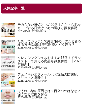
人気記事一覧
テカらない日焼け止め20選！さらさら肌を
キープする日焼け止めの選び方徹底解説
2025/06/30 に投稿された
ためしてガッテンで紹介!目の下のたるみを
取る方法!効果は美容医療とどう違う？
2025/07/06 に投稿された
クレンジングジェルおすすめ15選！ドラッ
グストアで買える商品も徹底解説！【2025
年最新】
2026/01/09 に投稿された
フェノキシエタノールは化粧品の防腐剤。
メリットと危険性！
2025/11/07 に投稿された
ほうれい線の原因とは？目立つのはなぜ？
深くなる理由を探る！
2025/09/29 に投稿された