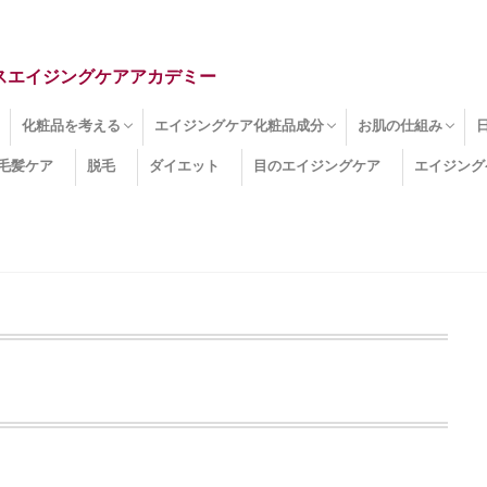
スエイジングケアアカデミー
化粧品を考える
エイジングケア化粧品成分
お肌の仕組み
毛髪ケア
脱毛
ダイエット
目のエイジングケア
エイジング
ドライ肌
クマ
のたるみ
線
メージ
お肌悩み
エイジングケア化粧品
化粧水
美容液
保湿クリーム
酵素洗顔
ハンドクリーム
フェイスマスク
ほうれい線化粧品
コラーゲン化粧品
メイク化粧品
洗顔・クレンジング
オールインワン化粧品
その他の化粧品
エイジングケア化粧品(成分)
セラミド
ネオダーミル
プロテオグリカン
ビタミンC誘導体
コラーゲン
その他の化粧品成分
エイジング
ターンオーバー
皮下組織
表皮
真皮
表皮常在菌
女性ホルモン
その他