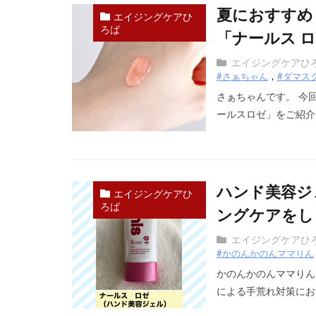
夏におすすめ
エイジングケアひ
ろば
「ナールス ロ
エイジングケアひ
#さぁちゃん
#ダマス
さぁちゃんです。 今
ールスロゼ」をご紹介し
ハンド美容ジ
エイジングケアひ
ろば
ングケアをし
エイジングケアひ
#かのんかのんママりん
かのんかのんママりん
による手荒れ対策におす