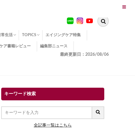
日常生活
TOPICS
エイジングケア特集
ケア書籍レビュー
編集部ニュース
糖化
便秘
エイジングケア TOPICS
コラーゲンサプリの効果
エイジングケアクイズ
季節別のエイジングケア
幸福とエイジングケア
温活でアンチエイジング
イオン導入
エイジングケア3つのポイント
エイジングケアセミナー
エイジングケアトピックス
動画でみるエイジングケア
最終更新日：2026/08/06
キーワード検索
全記事一覧はこちら