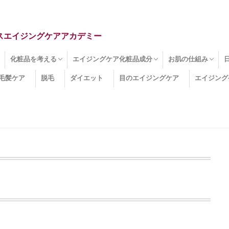
スエイジングケアアカデミー
化粧品を考える
エイジングケア化粧品成分
お肌の仕組み
毛髪ケア
脱毛
ダイエット
目のエイジングケア
エイジング
ドライ肌
クマ
のたるみ
線
メージ
お肌悩み
エイジングケア化粧品
化粧水
美容液
保湿クリーム
酵素洗顔
ハンドクリーム
フェイスマスク
ほうれい線化粧品
コラーゲン化粧品
メイク化粧品
洗顔・クレンジング
オールインワン化粧品
その他の化粧品
エイジングケア化粧品(成分)
セラミド
ネオダーミル
プロテオグリカン
ビタミンC誘導体
コラーゲン
その他の化粧品成分
エイジング
ターンオーバー
皮下組織
表皮
真皮
表皮常在菌
女性ホルモン
その他