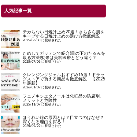
人気記事一覧
テカらない日焼け止め20選！さらさら肌を
キープする日焼け止めの選び方徹底解説
2025/06/30 に投稿された
ためしてガッテンで紹介!目の下のたるみを
取る方法!効果は美容医療とどう違う？
2025/07/06 に投稿された
クレンジングジェルおすすめ15選！ドラッ
グストアで買える商品も徹底解説！【2025
年最新】
2026/01/09 に投稿された
フェノキシエタノールは化粧品の防腐剤。
メリットと危険性！
2025/11/07 に投稿された
ほうれい線の原因とは？目立つのはなぜ？
深くなる理由を探る！
2025/09/29 に投稿された