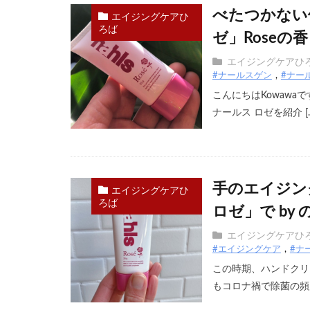
べたつかない
エイジングケアひ
ろば
ゼ」Roseの香り
エイジングケアひ
#ナールスゲン
#ナー
こんにちはKowaw
ナールス ロゼを紹介 [
手のエイジン
エイジングケアひ
ろば
ロゼ」で by 
エイジングケアひ
#エイジングケア
#ナ
この時期、ハンドクリ
もコロナ禍で除菌の頻度