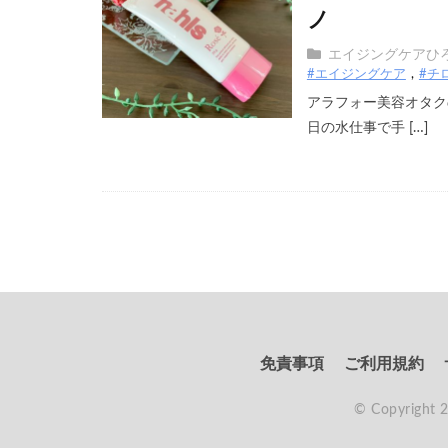
ノ
エイジングケアひ
#エイジングケア
#チ
アラフォー美容オタクの
日の水仕事で手 […]
免責事項
ご利用規約
© Copyright 