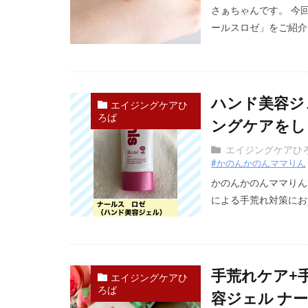
さぁちゃんです。 今
ールスロゼ」をご紹介し
ハンド美容ジ
エイジングケアひ
ろば
ングケアをし
エイジングケアひ
#かのんかのんママりん
かのんかのんママりん
による手荒れ対策におす
手荒れケア+
エイジングケアひ
ろば
容ジェル ナ