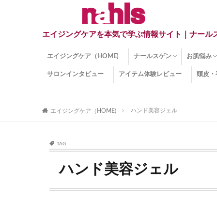
エイジングケアを本気で学ぶ情報サイト｜ナール
エイジングケア（HOME)
ナールスゲン
お肌悩み
サロンインタビュー
アイテム体験レビュー
頭皮・
ナールスゲンとは？
ナールスゲン関連成分
インナー
くすみ
目の下の
しみ
しわ
顔・頭皮
ほうれい
毛穴
手荒れ
乾燥肌
敏感肌
紫外線ダ
薄毛
その他の
ハンド美容ジェル
エイジングケア（HOME)
TAG
ハンド美容ジェル