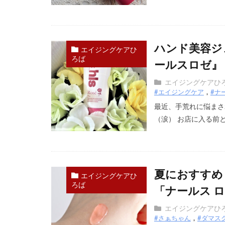
ハンド美容ジ
エイジングケアひ
ろば
ールスロゼ』 
エイジングケアひ
#エイジングケア
#ナ
最近、手荒れに悩まさ
（涙） お店に入る前とか
夏におすすめ
エイジングケアひ
ろば
「ナールス ロ
エイジングケアひ
#さぁちゃん
#ダマス