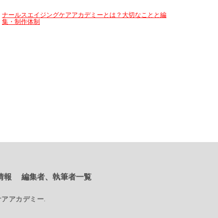
ナールスエイジングケアアカデミーとは？大切なことと編
集・制作体制
情報
編集者、執筆者一覧
ケアアカデミー
.