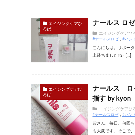
ナールス ロゼで
エイジングケアひ
ろば
エイジングケアひ
#ナールスロゼ
#ハン
こんにちは。サポーター
上経ちましたね･ […]
ナールス ロ
エイジングケアひ
ろば
指す by kyon
エイジングケアひ
#ナールスロゼ
#ハン
皆さん、毎日、何回も
も大変です。そこで、今