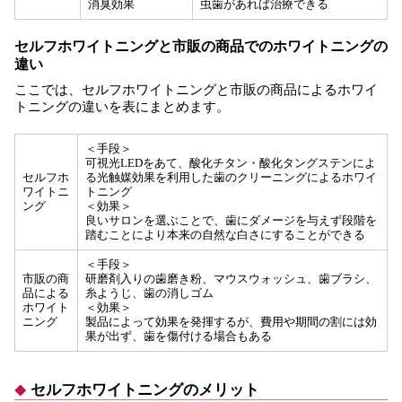
消臭効果
虫歯があれば治療できる
セルフホワイトニングと市販の商品でのホワイトニングの
違い
ここでは、セルフホワイトニングと市販の商品によるホワイ
トニングの違いを表にまとめます。
＜手段＞
可視光LEDをあて、酸化チタン・酸化タングステンによ
セルフホ
る光触媒効果を利用した歯のクリーニングによるホワイ
ワイトニ
トニング
ング
＜効果＞
良いサロンを選ぶことで、歯にダメージを与えず段階を
踏むことにより本来の自然な白さにすることができる
＜手段＞
市販の商
研磨剤入りの歯磨き粉、マウスウォッシュ、歯ブラシ、
品による
糸ようじ、歯の消しゴム
ホワイト
＜効果＞
ニング
製品によって効果を発揮するが、費用や期間の割には効
果が出ず、歯を傷付ける場合もある
セルフホワイトニングのメリット