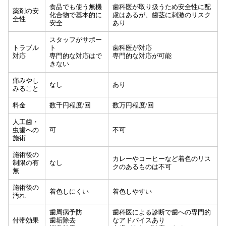
食品でも使う無機
歯科医が取り扱うため安全性に配
薬剤の安
化合物で基本的に
慮はあるが、歯茎に刺激のリスク
全性
安全
あり
スタッフがサポー
トラブル
ト
歯科医が対応
対応
専門的な対応はで
専門的な対応が可能
きない
痛みやし
なし
あり
みること
料金
数千円程度/回
数万円程度/回
人工歯・
虫歯への
可
不可
施術
施術後の
カレーやコーヒーなど着色のリス
制限の有
なし
クのあるものは不可
無
施術後の
着色しにくい
着色しやすい
汚れ
歯周病予防
歯科医による診断で歯への専門的
付帯効果
歯垢除去
なアドバイスあり