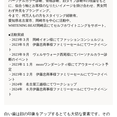
パーソナルカラー診断、骨格診断、顔タイプ診断®️の理論をもと
に、似合う軸とお客様のなりたいイメージを掛け合わせ、男女問
わず外見をブランディング。
今まで、何万人もの方をスタイリング経験有。
愛知県名古屋市、岡崎市を中心に活動中。
WHITENING BEAT岡崎店にてセルフホワイトニングをサポート。
●活動実績
・2023年３月 岡崎イオン様にてファッションコンシェルジュ
・2023年５月 伊藤忠商事様ファミリーセールにてワークイベン
ト
・2023年９月 ヴェルサウォーク西尾様にてパーソナルカラー診
断のイベント
・2023年１１月 mozoワンダーシティ様にてアウターイベント予
定
・2023年１２月 伊藤忠商事様ファミリーセールにてワークイベ
ント
・2024年 名古屋三越様にてワークショップ
・2024年 ６月伊藤忠商事様ファミリーセールにてワークイベン
ト
白い歯は顔の印象をアップするとても大切な要素です。その