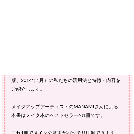
ではありません。
ご購入にあたっては、各商品に記載されている内容・商品説明を
ご確認ください。
当社スタッフ以外の執筆者・監修者は商品選定には関与していま
せん。
メイクの超基本テクニック キレイになるメイクの
プロセス・道具がよくわかる（株式会社マイナビ出
版、2014年1月）の私たちの活用法と特徴・内容を
ご紹介します。
メイクアップアーティストのMANAMIさんによる
本書はメイク本のベストセラーの1冊です。
これ1冊でメイクの基本がバッチリ理解できます。