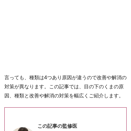
ご購入にあたっては、各商品に記載されている内容・商品説明を
ご確認ください。
当社スタッフ以外の執筆者・監修者は商品選定には関与していま
せん。
あなたは、目の下のくま（クマ）でお悩みではありま
せんか？目の下にくまができると老けた印象や疲れた
印象を与えるので、早く改善したいですね。でも、そ
の前に原因を突き止めることが大切。目の下のくまと
言っても、種類は4つあり原因が違うので改善や解消の
対策が異なります。この記事では、目の下のくまの原
因、種類と改善や解消の対策を幅広くご紹介します。
この記事の監修医