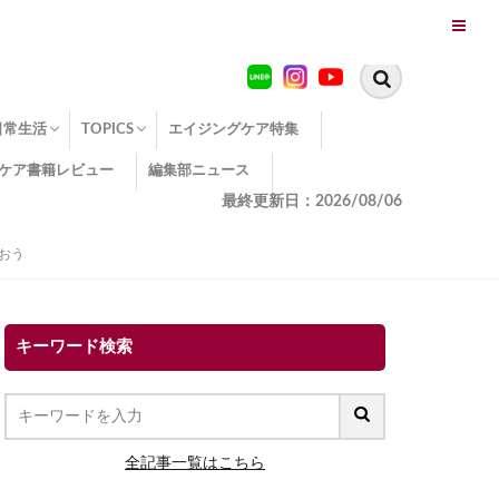
日常生活
TOPICS
エイジングケア特集
ケア書籍レビュー
編集部ニュース
糖化
便秘
エイジングケア TOPICS
コラーゲンサプリの効果
エイジングケアクイズ
季節別のエイジングケア
幸福とエイジングケア
温活でアンチエイジング
イオン導入
エイジングケア3つのポイント
エイジングケアセミナー
エイジングケアトピックス
動画でみるエイジングケア
最終更新日：2026/08/06
おう
キーワード検索
全記事一覧はこちら