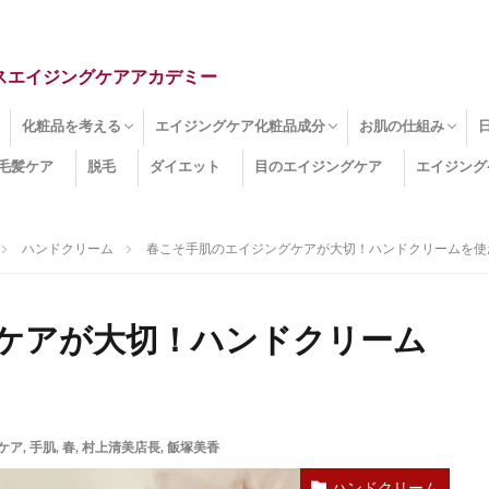
スエイジングケアアカデミー
化粧品を考える
エイジングケア化粧品成分
お肌の仕組み
毛髪ケア
脱毛
ダイエット
目のエイジングケア
エイジング
ドライ肌
クマ
のたるみ
線
メージ
お肌悩み
エイジングケア化粧品
化粧水
美容液
保湿クリーム
酵素洗顔
ハンドクリーム
フェイスマスク
ほうれい線化粧品
コラーゲン化粧品
メイク化粧品
洗顔・クレンジング
オールインワン化粧品
その他の化粧品
エイジングケア化粧品(成分)
セラミド
ネオダーミル
プロテオグリカン
ビタミンC誘導体
コラーゲン
その他の化粧品成分
エイジング
ターンオーバー
皮下組織
表皮
真皮
表皮常在菌
女性ホルモン
その他
ハンドクリーム
春こそ手肌のエイジングケアが大切！ハンドクリームを使
ケアが大切！ハンドクリーム
ケア
,
手肌
,
春
,
村上清美店長
,
飯塚美香
ハンドクリーム