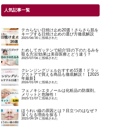
人気記事一覧
テカらない日焼け止め20選！さらさら肌を
キープする日焼け止めの選び方徹底解説
2025/06/30 に投稿された
ためしてガッテンで紹介!目の下のたるみを
取る方法!効果は美容医療とどう違う？
2025/07/06 に投稿された
クレンジングジェルおすすめ15選！ドラッ
グストアで買える商品も徹底解説！【2025
年最新】
2026/01/09 に投稿された
フェノキシエタノールは化粧品の防腐剤。
メリットと危険性！
2025/11/07 に投稿された
ほうれい線の原因とは？目立つのはなぜ？
深くなる理由を探る！
2025/09/29 に投稿された