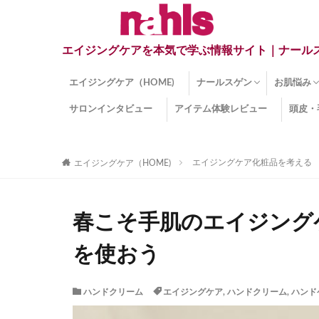
エイジングケアを本気で学ぶ情報サイト｜ナール
エイジングケア（HOME)
ナールスゲン
お肌悩み
サロンインタビュー
アイテム体験レビュー
頭皮・
ナールスゲンとは？
ナールスゲン関連成分
インナー
くすみ
目の下の
しみ
しわ
顔・頭皮
ほうれい
毛穴
手荒れ
乾燥肌
敏感肌
紫外線ダ
薄毛
その他の
エイジングケア化粧品を考える
エイジングケア（HOME)
春こそ手肌のエイジング
を使おう
ハンドクリーム
エイジングケア
,
ハンドクリーム
,
ハンド