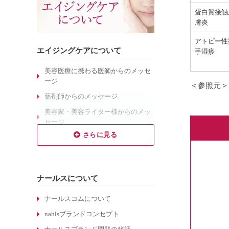
蛋白質接触
膚炎
アトピー性
エイジングケアについて
手湿疹
美容医療に携わる医師からのメッセ
ージ
＜参照元
薬剤師からのメッセージ
美容家・美容ライター様からのメッ
セージ
乾燥肌対策のエイジングケア
敏感肌対策のエイジングケア
しわ対策のエイジングケア
ナールスについて
毛穴対策のエイジングケア
くすみ対策のエイジングケア
ナールスコムについて
ターンオーバーについて
nahlsブランドコンセプト