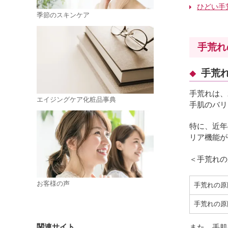
ひどい手
季節のスキンケア
手荒れ
手荒
手荒れは、
エイジングケア化粧品事典
手肌のバリ
特に、近年
リア機能が
＜手荒れの
お客様の声
手荒れの原
手荒れの原
また、手肌
関連サイト