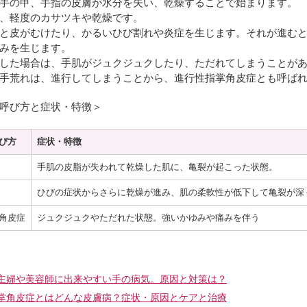
手の甲、手指の皮膚が水分を失い、乾燥することで始まります。
、軽度のカサツキや乾燥です。
と皮がむけたり、かるいひび割れや炎症を生じます。それが進む
みを生じます。
した場合は、手肌がジュクジュクしたり、ただれてしまうことが
手荒れは、進行してしまうことから、進行性指掌角皮症とも呼ば
呼び方と症状・特徴＞
び方
症状・特徴
手肌の皮脂が失われて乾燥した肌に、亀裂が起こった状態。
ひびの症状からさらに乾燥が進み、肌の柔軟性が低下して亀裂が深
角皮症
ジュクジュクやただれた状態。強いかゆみや痛みを伴う
主婦や美容師に出来やすい手の病気。原因と対策は？
掌角皮症とはどんな皮膚病？症状・原因とケアと治療