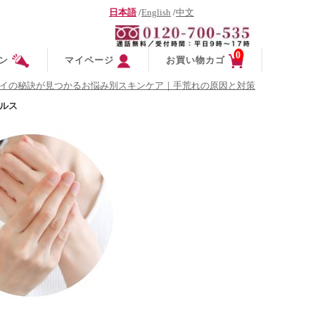
日本語
/
English
/
中文
0
ン
マイページ
お買い物カゴ
イの秘訣が見つかるお悩み別スキンケア｜手荒れの原因と対策
ルス