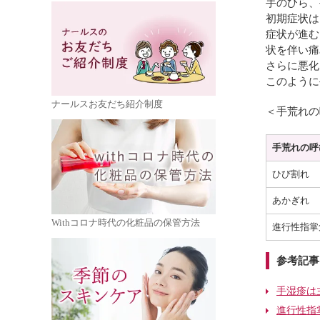
手のひら、
初期症状は
症状が進む
状を伴い痛
さらに悪化
このように
ナールスお友だち紹介制度
＜手荒れの
手荒れの呼
ひび割れ
あかぎれ
Withコロナ時代の化粧品の保管方法
進行性指掌
参考記事
手湿疹は
進行性指