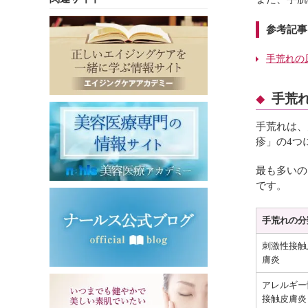
参考記事
手荒れの
手荒
手荒れは、
疹」の4つ
最も多いの
です。
手荒れの分
刺激性接触
膚炎
アレルギー
接触皮膚炎