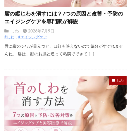
唇の縦じわを消すには？7つの原因と改善・予防の
エイジングケアを専門家が解説
しわ
2026年7月9日
#しわ
#エイジングケア
唇に縦のシワが目立つと、口紅も映えないので気分がすぐれませ
んね。 唇は、顔のお肌と違って粘膜でできて […]
しわ