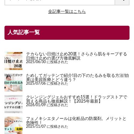
全記事一覧はこちら
人気記事一覧
テカらない日焼け止め20選！さらさら肌をキープする
日焼け止めの選び方徹底解説
2025/06/30 に投稿された
ためしてガッテンで紹介!目の下のたるみを取る方法!効
果は美容医療とどう違う？
2025/07/06 に投稿された
クレンジングジェルおすすめ15選！ドラッグストアで
買える商品も徹底解説！【2025年最新】
2026/01/09 に投稿された
フェノキシエタノールは化粧品の防腐剤。メリットと
危険性！
2025/11/07 に投稿された