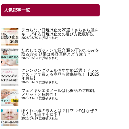
人気記事一覧
テカらない日焼け止め20選！さらさら肌を
キープする日焼け止めの選び方徹底解説
2025/06/30 に投稿された
ためしてガッテンで紹介!目の下のたるみを
取る方法!効果は美容医療とどう違う？
2025/07/06 に投稿された
クレンジングジェルおすすめ15選！ドラッ
グストアで買える商品も徹底解説！【2025
年最新】
2026/01/09 に投稿された
フェノキシエタノールは化粧品の防腐剤。
メリットと危険性！
2025/11/07 に投稿された
ほうれい線の原因とは？目立つのはなぜ？
深くなる理由を探る！
2025/09/29 に投稿された