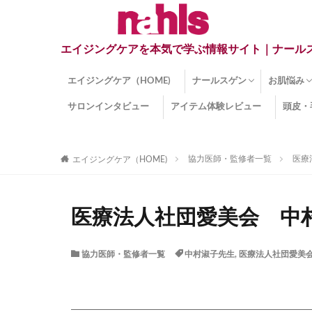
エイジングケアを本気で学ぶ情報サイト｜ナール
エイジングケア（HOME)
ナールスゲン
お肌悩み
サロンインタビュー
アイテム体験レビュー
頭皮・
ナールスゲンとは？
ナールスゲン関連成分
インナー
くすみ
目の下の
しみ
しわ
顔・頭皮
ほうれい
毛穴
手荒れ
乾燥肌
敏感肌
紫外線ダ
薄毛
その他の
協力医師・監修者一覧
医療
エイジングケア（HOME)
医療法人社団愛美会 中村
協力医師・監修者一覧
中村淑子先生
,
医療法人社団愛美