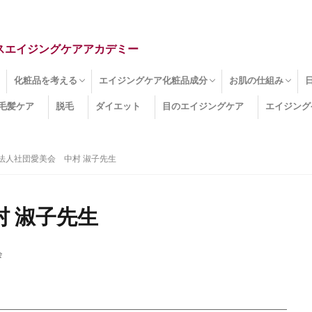
スエイジングケアアカデミー
化粧品を考える
エイジングケア化粧品成分
お肌の仕組み
毛髪ケア
脱毛
ダイエット
目のエイジングケア
エイジング
ドライ肌
クマ
のたるみ
線
メージ
お肌悩み
エイジングケア化粧品
化粧水
美容液
保湿クリーム
酵素洗顔
ハンドクリーム
フェイスマスク
ほうれい線化粧品
コラーゲン化粧品
メイク化粧品
洗顔・クレンジング
オールインワン化粧品
その他の化粧品
エイジングケア化粧品(成分)
セラミド
ネオダーミル
プロテオグリカン
ビタミンC誘導体
コラーゲン
その他の化粧品成分
エイジング
ターンオーバー
皮下組織
表皮
真皮
表皮常在菌
女性ホルモン
その他
法人社団愛美会 中村 淑子先生
 淑子先生
会