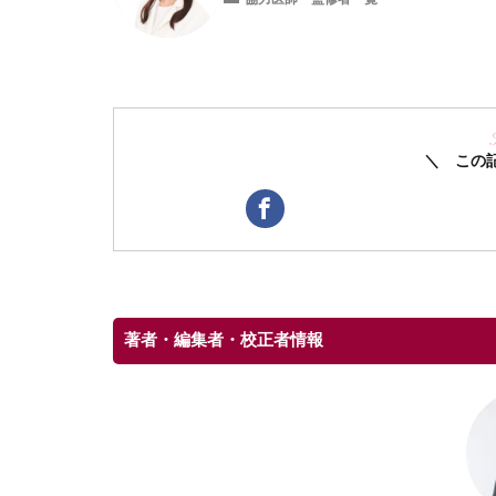
＼ この
著者・編集者・校正者情報