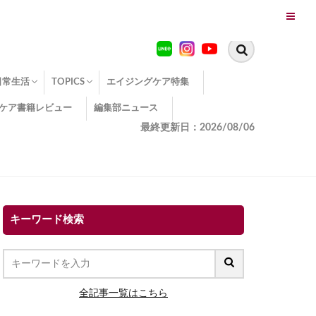
日常生活
TOPICS
エイジングケア特集
ケア書籍レビュー
編集部ニュース
糖化
便秘
エイジングケア TOPICS
コラーゲンサプリの効果
エイジングケアクイズ
季節別のエイジングケア
幸福とエイジングケア
温活でアンチエイジング
イオン導入
エイジングケア3つのポイント
エイジングケアセミナー
エイジングケアトピックス
動画でみるエイジングケア
最終更新日：2026/08/06
キーワード検索
全記事一覧はこちら