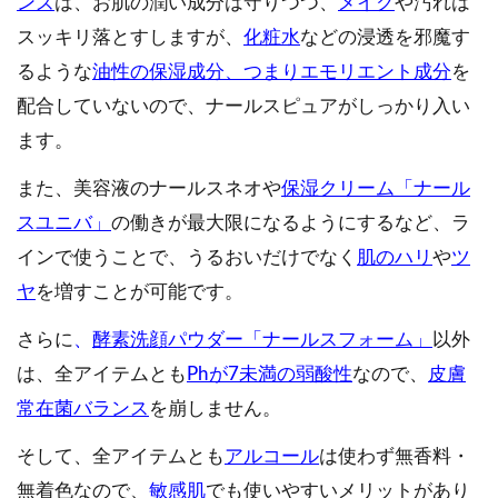
ンズ
は、お肌の潤い成分は守りつつ、
メイク
や汚れは
スッキリ落とすしますが、
化粧水
などの浸透を邪魔す
るような
油性の保湿成分、つまりエモリエント成分
を
配合していないので、ナールスピュアがしっかり入い
ます。
また、美容液のナールスネオや
保湿クリーム「ナール
スユニバ」
の働きが最大限になるようにするなど、ラ
インで使うことで、うるおいだけでなく
肌のハリ
や
ツ
ヤ
を増すことが可能です。
さらに
、
酵素洗顔パウダー「ナールスフォーム」
以外
は、全アイテムとも
Phが7未満の弱酸性
なので、
皮膚
常在菌バランス
を崩しません。
そして、全アイテムとも
アルコール
は使わず無香料・
無着色なので、
敏感肌
でも使いやすいメリットがあり