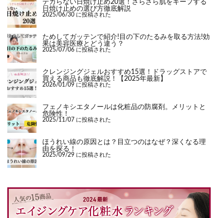
テカらない日焼け止め20選！さらさら肌をキープする
日焼け止めの選び方徹底解説
2025/06/30 に投稿された
ためしてガッテンで紹介!目の下のたるみを取る方法!効
果は美容医療とどう違う？
2025/07/06 に投稿された
クレンジングジェルおすすめ15選！ドラッグストアで
買える商品も徹底解説！【2025年最新】
2026/01/09 に投稿された
フェノキシエタノールは化粧品の防腐剤。メリットと
危険性！
2025/11/07 に投稿された
ほうれい線の原因とは？目立つのはなぜ？深くなる理
由を探る！
2025/09/29 に投稿された