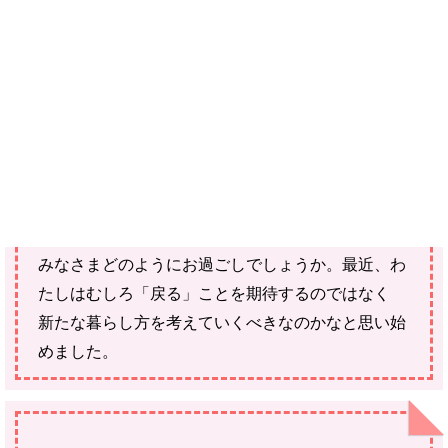
ご購入にあたっては、各商品に記載されている内容・商品説明を
ご確認ください。
当社スタッフ以外の執筆者・監修者は商品選定には関与していま
せん。
世の中が、なかなかコロナ禍の前のようには戻らず
どうなってしまうんだろうという不安な日々が続い
ていますが。
みなさまどのようにお過ごしでしょうか。最近、わ
たしはむしろ「戻る」ことを期待するのではなく
新たな暮らし方を考えていくべきなのかなと思い始
めました。