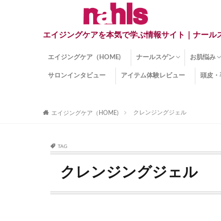
エイジングケアを本気で学ぶ情報サイト｜ナール
エイジングケア（HOME)
ナールスゲン
お肌悩み
サロンインタビュー
アイテム体験レビュー
頭皮・
ナールスゲンとは？
ナールスゲン関連成分
インナー
くすみ
目の下の
しみ
しわ
顔・頭皮
ほうれい
毛穴
手荒れ
乾燥肌
敏感肌
紫外線ダ
薄毛
その他の
クレンジングジェル
エイジングケア（HOME)
TAG
クレンジングジェル