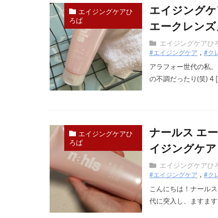
エイジングケ
エイジングケアひ
ろば
エークレンズ』
エイジングケアひ
#エイジングケア
#ク
アラフォー世代の私。
の不調だったり(笑) 4 [
ナールス エ
エイジングケアひ
ろば
イジングケア！
エイジングケアひ
#エイジングケア
#ク
こんにちは！ナールス
代に突入し、ますますお