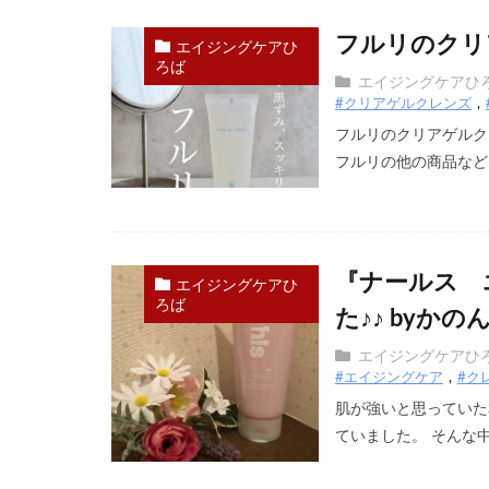
フルリのクリア
エイジングケアひ
ろば
エイジングケアひ
#クリアゲルクレンズ
フルリのクリアゲルク
フルリの他の商品などな
『ナールス 
エイジングケアひ
ろば
た♪♪ byか
エイジングケアひ
#エイジングケア
#ク
肌が強いと思っていた
ていました。 そんな中で