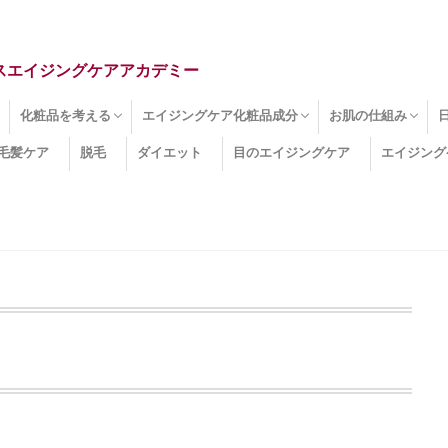
スエイジングケアアカデミー
化粧品を考える
エイジングケア化粧品成分
お肌の仕組み
毛髪ケア
脱毛
ダイエット
目のエイジングケア
エイジング
ドライ肌
クマ
のたるみ
線
メージ
お肌悩み
エイジングケア化粧品
化粧水
美容液
保湿クリーム
酵素洗顔
ハンドクリーム
フェイスマスク
ほうれい線化粧品
コラーゲン化粧品
メイク化粧品
洗顔・クレンジング
オールインワン化粧品
その他の化粧品
エイジングケア化粧品(成分)
セラミド
ネオダーミル
プロテオグリカン
ビタミンC誘導体
コラーゲン
その他の化粧品成分
エイジング
ターンオーバー
皮下組織
表皮
真皮
表皮常在菌
女性ホルモン
その他