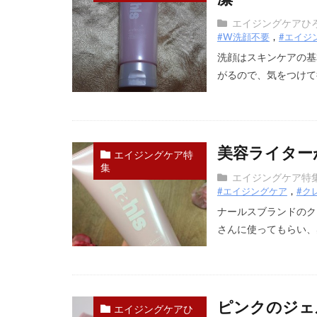
エイジングケアひ
#W洗顔不要
#エイジ
洗顔はスキンケアの基
がるので、気をつけて行
美容ライター
エイジングケア特
集
エイジングケア特
#エイジングケア
#ク
ナールスブランドのク
さんに使ってもらい、感
ピンクのジェ
エイジングケアひ