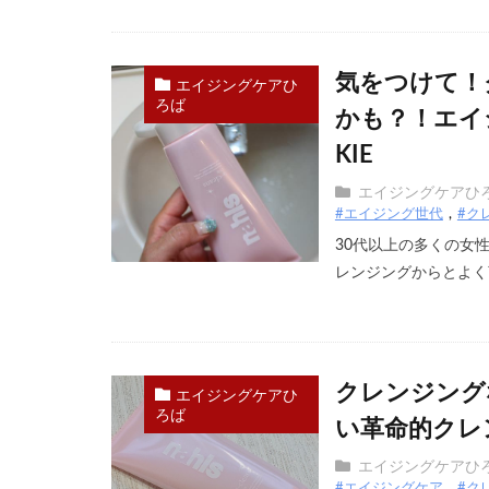
気をつけて！
エイジングケアひ
ろば
かも？！エイ
KIE
エイジングケアひ
#エイジング世代
#ク
30代以上の多くの女
レンジングからとよく言
クレンジング
エイジングケアひ
ろば
い革命的クレンジ
エイジングケアひ
#エイジングケア
#ク