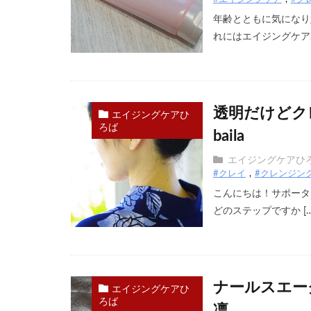
年齢とともに気になり
れにはエイジングケア製
透明だけどク
エイジングケアひ
ろば
baila
エイジングケアひ
#クレイ
#クレンジン
こんにちは！サポーター
どのステップですか […
ナールスエー
エイジングケアひ
ろば
凛