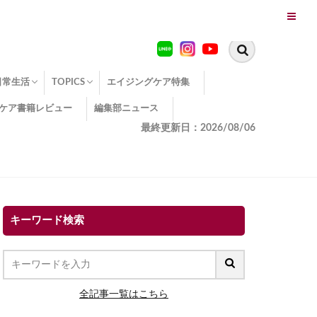
日常生活
TOPICS
エイジングケア特集
ケア書籍レビュー
編集部ニュース
糖化
便秘
エイジングケア TOPICS
コラーゲンサプリの効果
エイジングケアクイズ
季節別のエイジングケア
幸福とエイジングケア
温活でアンチエイジング
イオン導入
エイジングケア3つのポイント
エイジングケアセミナー
エイジングケアトピックス
動画でみるエイジングケア
最終更新日：2026/08/06
キーワード検索
全記事一覧はこちら