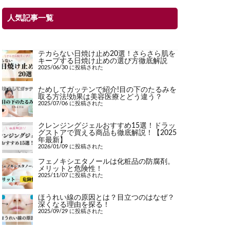
人気記事一覧
テカらない日焼け止め20選！さらさら肌を
キープする日焼け止めの選び方徹底解説
2025/06/30 に投稿された
ためしてガッテンで紹介!目の下のたるみを
取る方法!効果は美容医療とどう違う？
2025/07/06 に投稿された
クレンジングジェルおすすめ15選！ドラッ
グストアで買える商品も徹底解説！【2025
年最新】
2026/01/09 に投稿された
フェノキシエタノールは化粧品の防腐剤。
メリットと危険性！
2025/11/07 に投稿された
ほうれい線の原因とは？目立つのはなぜ？
深くなる理由を探る！
2025/09/29 に投稿された