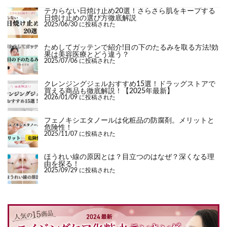
テカらない日焼け止め20選！さらさら肌をキープする
日焼け止めの選び方徹底解説
2025/06/30 に投稿された
ためしてガッテンで紹介!目の下のたるみを取る方法!効
果は美容医療とどう違う？
2025/07/06 に投稿された
クレンジングジェルおすすめ15選！ドラッグストアで
買える商品も徹底解説！【2025年最新】
2026/01/09 に投稿された
フェノキシエタノールは化粧品の防腐剤。メリットと
危険性！
2025/11/07 に投稿された
ほうれい線の原因とは？目立つのはなぜ？深くなる理
由を探る！
2025/09/29 に投稿された