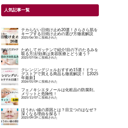
人気記事一覧
テカらない日焼け止め20選！さらさら肌を
キープする日焼け止めの選び方徹底解説
2025/06/30 に投稿された
ためしてガッテンで紹介!目の下のたるみを
取る方法!効果は美容医療とどう違う？
2025/07/06 に投稿された
クレンジングジェルおすすめ15選！ドラッ
グストアで買える商品も徹底解説！【2025
年最新】
2026/01/09 に投稿された
フェノキシエタノールは化粧品の防腐剤。
メリットと危険性！
2025/11/07 に投稿された
ほうれい線の原因とは？目立つのはなぜ？
深くなる理由を探る！
2025/09/29 に投稿された