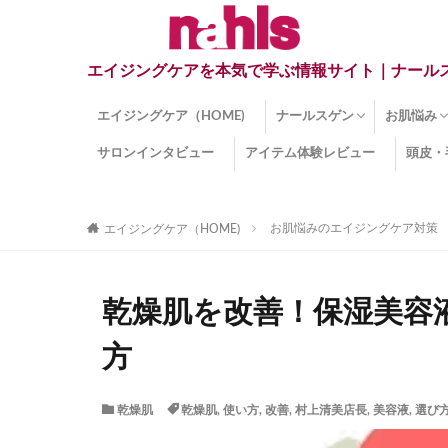
エイジングケアを本気で学ぶ情報サイト｜ナール
エイジングケア（HOME)
ナールスゲン
お肌悩み
サロンインタビュー
アイテム体験レビュー
頭皮・
ナールスゲンとは？
ナールスゲン関連成分
インナー
くすみ
目の下の
しみ
しわ
顔・頭皮
ほうれい
毛穴
手荒れ
乾燥肌
敏感肌
紫外線ダ
薄毛
その他の
お肌悩みのエイジングケア対策
エイジングケア（HOME)
乾燥肌を改善！保湿美容
方
乾燥肌
乾燥肌
,
使い方
,
改善
,
村上清美店長
,
美容液
,
選び