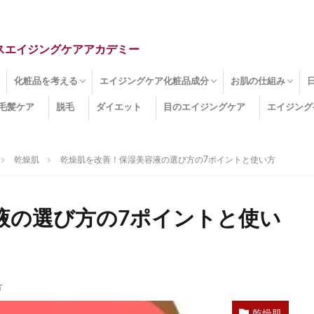
スエイジングケアアカデミー
化粧品を考える
エイジングケア化粧品成分
お肌の仕組み
毛髪ケア
脱毛
ダイエット
目のエイジングケア
エイジング
ドライ肌
クマ
のたるみ
線
メージ
お肌悩み
エイジングケア化粧品
化粧水
美容液
保湿クリーム
酵素洗顔
ハンドクリーム
フェイスマスク
ほうれい線化粧品
コラーゲン化粧品
メイク化粧品
洗顔・クレンジング
オールインワン化粧品
その他の化粧品
エイジングケア化粧品(成分)
セラミド
ネオダーミル
プロテオグリカン
ビタミンC誘導体
コラーゲン
その他の化粧品成分
エイジング
ターンオーバー
皮下組織
表皮
真皮
表皮常在菌
女性ホルモン
その他
乾燥肌
乾燥肌を改善！保湿美容液の選び方の7ポイントと使い方
液の選び方の7ポイントと使い
方
乾燥肌