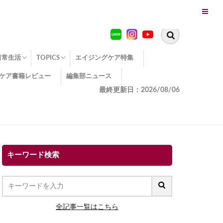
日常生活
TOPICS
エイジングケア特集
ケア書籍レビュー
編集部ニュース
糖化
便秘
エイジングケア TOPICS
コラーゲンサプリの効果
エイジングケアクイズ
季節別のエイジングケア
幸福とエイジングケア
温活でアンチエイジング
イオン導入
エイジングケア3つのポイント
エイジングケアセミナー
エイジングケアトピックス
動画でみるエイジングケア
最終更新日：2026/08/06
キーワード検索
全記事一覧はこちら