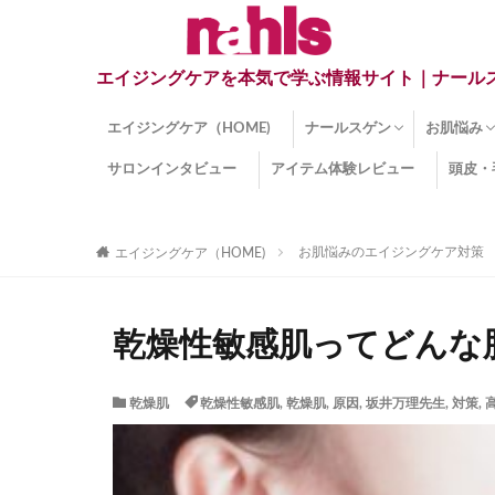
エイジングケアを本気で学ぶ情報サイト｜ナール
エイジングケア（HOME)
ナールスゲン
お肌悩み
サロンインタビュー
アイテム体験レビュー
頭皮・
ナールスゲンとは？
ナールスゲン関連成分
インナー
くすみ
目の下の
しみ
しわ
顔・頭皮
ほうれい
毛穴
手荒れ
乾燥肌
敏感肌
紫外線ダ
薄毛
その他の
お肌悩みのエイジングケア対策
エイジングケア（HOME)
乾燥性敏感肌ってどんな
乾燥肌
乾燥性敏感肌
,
乾燥肌
,
原因
,
坂井万理先生
,
対策
,