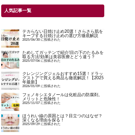
人気記事一覧
テカらない日焼け止め20選！さらさら肌を
キープする日焼け止めの選び方徹底解説
2025/06/30 に投稿された
ためしてガッテンで紹介!目の下のたるみを
取る方法!効果は美容医療とどう違う？
2025/07/06 に投稿された
クレンジングジェルおすすめ15選！ドラッ
グストアで買える商品も徹底解説！【2025
年最新】
2026/01/09 に投稿された
フェノキシエタノールは化粧品の防腐剤。
メリットと危険性！
2025/11/07 に投稿された
ほうれい線の原因とは？目立つのはなぜ？
深くなる理由を探る！
2025/09/29 に投稿された