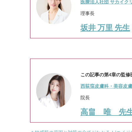
医療法人社団 サカイクリ
理事長
坂井 万里 先生
この記事の第4章の監修
西荻窪皮膚科・美容皮
院長
高畠 唯 先