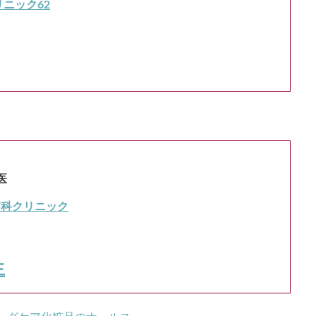
ニック62
医
膚科クリニック
生