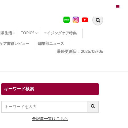
日常生活
TOPICS
エイジングケア特集
ケア書籍レビュー
編集部ニュース
糖化
便秘
エイジングケア TOPICS
コラーゲンサプリの効果
エイジングケアクイズ
季節別のエイジングケア
幸福とエイジングケア
温活でアンチエイジング
イオン導入
エイジングケア3つのポイント
エイジングケアセミナー
エイジングケアトピックス
動画でみるエイジングケア
最終更新日：2026/08/06
キーワード検索
全記事一覧はこちら