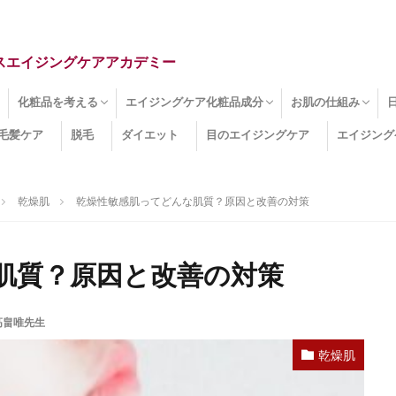
スエイジングケアアカデミー
化粧品を考える
エイジングケア化粧品成分
お肌の仕組み
毛髪ケア
脱毛
ダイエット
目のエイジングケア
エイジング
ドライ肌
クマ
のたるみ
線
メージ
お肌悩み
エイジングケア化粧品
化粧水
美容液
保湿クリーム
酵素洗顔
ハンドクリーム
フェイスマスク
ほうれい線化粧品
コラーゲン化粧品
メイク化粧品
洗顔・クレンジング
オールインワン化粧品
その他の化粧品
エイジングケア化粧品(成分)
セラミド
ネオダーミル
プロテオグリカン
ビタミンC誘導体
コラーゲン
その他の化粧品成分
エイジング
ターンオーバー
皮下組織
表皮
真皮
表皮常在菌
女性ホルモン
その他
乾燥肌
乾燥性敏感肌ってどんな肌質？原因と改善の対策
肌質？原因と改善の対策
高畠唯先生
乾燥肌