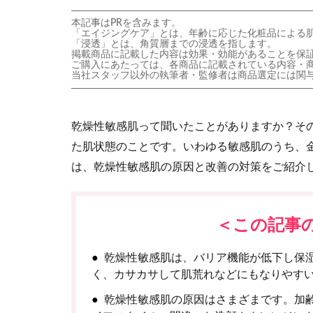
本記事はPRを含みます。
「エイジングケア」とは、年齢に応じた化粧品による
「浸透」とは、角質層までの浸透を指します。
掲載商品に記載した内容は効果・効能があることを保
ご購入にあたっては、各商品に記載されている内容・
当社スタッフ以外の執筆者・監修者は商品選定には関
乾燥性敏感肌って聞いたことがありますか？そ
た肌状態のことです。いわゆる敏感肌のうち、
は、乾燥性敏感肌の原因と改善の対策をご紹介
＜この記事
乾燥性敏感肌は、バリア機能が低下し保
く、カサカサして肌荒れなどにもなりやす
乾燥性敏感肌の原因はさまざまです。加