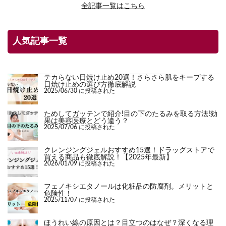
全記事一覧はこちら
人気記事一覧
テカらない日焼け止め20選！さらさら肌をキープする
日焼け止めの選び方徹底解説
2025/06/30 に投稿された
ためしてガッテンで紹介!目の下のたるみを取る方法!効
果は美容医療とどう違う？
2025/07/06 に投稿された
クレンジングジェルおすすめ15選！ドラッグストアで
買える商品も徹底解説！【2025年最新】
2026/01/09 に投稿された
フェノキシエタノールは化粧品の防腐剤。メリットと
危険性！
2025/11/07 に投稿された
ほうれい線の原因とは？目立つのはなぜ？深くなる理