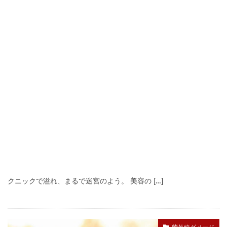
美肌とエイジングケアを探偵的視点で考える謎解き
美容探求
エイジングケア特集
2025年8月27日
#エイジングケア
#坂井万理先生
美容業界は日々新たなコスメやスキンケアやエイジングケアのテ
クニックで溢れ、まるで迷宮のよう。 美容の […]