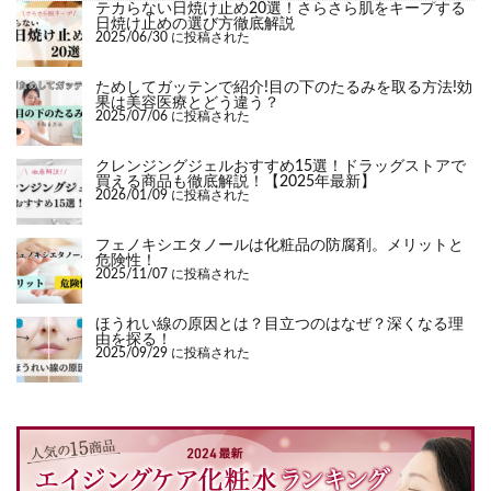
テカらない日焼け止め20選！さらさら肌をキープする
日焼け止めの選び方徹底解説
2025/06/30 に投稿された
ためしてガッテンで紹介!目の下のたるみを取る方法!効
果は美容医療とどう違う？
2025/07/06 に投稿された
クレンジングジェルおすすめ15選！ドラッグストアで
買える商品も徹底解説！【2025年最新】
2026/01/09 に投稿された
フェノキシエタノールは化粧品の防腐剤。メリットと
危険性！
2025/11/07 に投稿された
ほうれい線の原因とは？目立つのはなぜ？深くなる理
由を探る！
2025/09/29 に投稿された