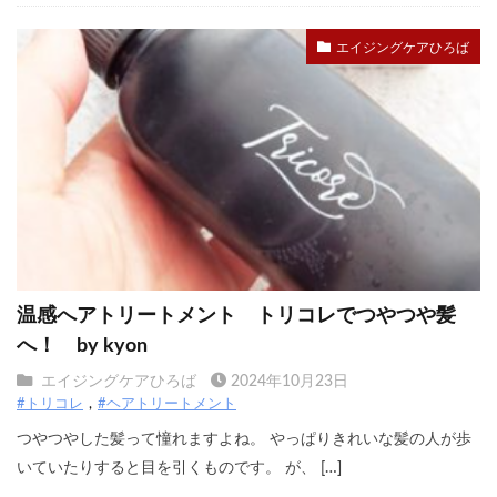
エイジングケアひろば
温感へアトリートメント トリコレでつやつや髪
へ！ by kyon
エイジングケアひろば
2024年10月23日
#トリコレ
#ヘアトリートメント
つやつやした髪って憧れますよね。 やっぱりきれいな髪の人が歩
いていたりすると目を引くものです。 が、 […]