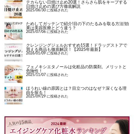
テカらない日焼け止め20選！さらさら肌をキープする
日焼け止めの選び方徹底解説
2025/06/30 に投稿された
ためしてガッテンで紹介!目の下のたるみを取る方法!効
果は美容医療とどう違う？
2025/07/06 に投稿された
クレンジングジェルおすすめ15選！ドラッグストアで
買える商品も徹底解説！【2025年最新】
2026/01/09 に投稿された
フェノキシエタノールは化粧品の防腐剤。メリットと
危険性！
2025/11/07 に投稿された
ほうれい線の原因とは？目立つのはなぜ？深くなる理
由を探る！
2025/09/29 に投稿された