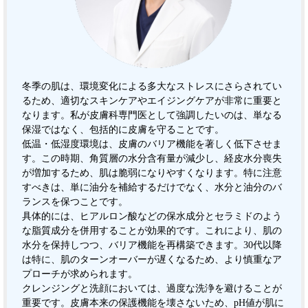
冬季の肌は、環境変化による多大なストレスにさらされてい
るため、適切なスキンケアやエイジングケアが非常に重要と
なります。私が皮膚科専門医として強調したいのは、単なる
保湿ではなく、包括的に皮膚を守ることです。
低温・低湿度環境は、皮膚のバリア機能を著しく低下させま
す。この時期、角質層の水分含有量が減少し、経皮水分喪失
が増加するため、肌は脆弱になりやすくなります。特に注意
すべきは、単に油分を補給するだけでなく、水分と油分のバ
ランスを保つことです。
具体的には、ヒアルロン酸などの保水成分とセラミドのよう
な脂質成分を併用することが効果的です。これにより、肌の
水分を保持しつつ、バリア機能を再構築できます。30代以降
は特に、肌のターンオーバーが遅くなるため、より慎重なア
プローチが求められます。
クレンジングと洗顔においては、過度な洗浄を避けることが
重要です。皮膚本来の保護機能を壊さないため、pH値が肌に