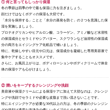
① 何と言ってもしっかり保湿
冬の季節は四季の中で最も保湿に力を注ぎましょう。
顔だけではなくボディの保湿も大切です。
「水分を保持する」ことと「水分の蒸発を防ぐ」の２つを意識した保
湿を実施しましょう。
プロテオグリカンやヒアルロン酸、コラーゲン、アミノ酸など水溶性
の保湿成分とセラミドやシアバター、スクワランなど油溶性の保湿成
分の両方をエイジングケア化粧品で補いましょう。
特に、乾燥しやすい目元や口元は、保湿成分を凝縮した専用美容液で
集中ケアすることもオススメです。
さらに、お風呂上がりは、ボディローションやボディクリームで体全
体の保湿ケアも心がけましょう。
② 潤いをキープするクレンジングや洗顔
美容液や保湿クリームによる保湿ケアに加えて大切なのは、クレンジ
ングや洗顔でセラミドや必要な皮脂まで洗い流さないことです。
特にエイジングケアが必要な30代以上の方は、冬の季節のクレンジン
グや洗顔は適度な洗浄力の優しいタイプのものを使いましょう。