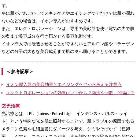
す。
冬に肌がごわごわしてスキンケアやエイジングケアだけでは肌が潤わ
ないなどの場合は、イオン導入がおすすめです。
また、エレクトロポレーションは、専用の美顔器を使い電気の力で肌
の奥まで美容成分を行き届かせる美容施術です。
イオン導入では浸透させることができないヒアルロン酸やコラーゲン
などの分子の大きな美容成分まで肌の奥へ届けることができます。
＜参考記事＞
イオン導入器の美容効果とエイジングケアから考える注意点
エレクトロポレーションの効果はいつから？頻度や回数、間隔は？
②光治療
光治療とは、IPL（Intense Pulsed Light=インテンス・パルス・ライ
ト）という特殊な光を肌に照射することで、肌トラブルの原因である
メラニン色素や毛細血管にダメージを与え、シミやそばかす（雀卵
斑）、くすみ、ニキビ・ニキビ痕、赤ら顔などのお悩みを総合的にケ