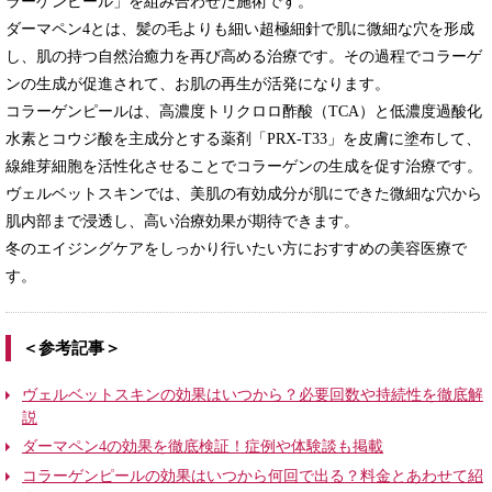
ラーゲンピール」を組み合わせた施術です。
ダーマペン4とは、髪の毛よりも細い超極細針で肌に微細な穴を形成
し、肌の持つ自然治癒力を再び高める治療です。その過程でコラーゲ
ンの生成が促進されて、お肌の再生が活発になります。
コラーゲンピールは、高濃度トリクロロ酢酸（TCA）と低濃度過酸化
水素とコウジ酸を主成分とする薬剤「PRX-T33」を皮膚に塗布して、
線維芽細胞を活性化させることでコラーゲンの生成を促す治療です。
ヴェルベットスキンでは、美肌の有効成分が肌にできた微細な穴から
肌内部まで浸透し、高い治療効果が期待できます。
冬のエイジングケアをしっかり行いたい方におすすめの美容医療で
す。
＜参考記事＞
ヴェルベットスキンの効果はいつから？必要回数や持続性を徹底解
説
ダーマペン4の効果を徹底検証！症例や体験談も掲載
コラーゲンピールの効果はいつから何回で出る？料金とあわせて紹