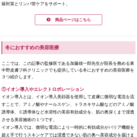
燥対策とリンパ管ケアをサポート。
商品ページはこちら
冬におすすめの美容医療
ここでは、この記事の監修医である加藤雄一郎先生が院長を務める東
中野皮膚フ科クリニックでも提供している冬におすすめの美容医療を
３つ紹介します。
①イオン導入やエレクトロポレーション
イオン導入とは、イオン導入美顔器を使用して皮膚に微弱な電流を流
すことで、アミノ酸やナールスゲン、トラネキサム酸などのアミノ酸
誘導体、Ｃ誘導体など水溶性の美容有効成分を、肌の奥深くまで浸透
させる美容施術の１つです。
イオン導入では、微弱な電流により一時的に有効成分がバリア機能を
超え手で行うスキンケアでは浸透できない肌の奥へ美容成分を届けま