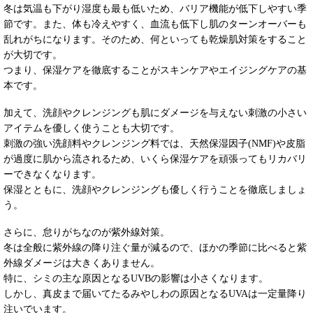
冬は気温も下がり湿度も最も低いため、バリア機能が低下しやすい季
節です。また、体も冷えやすく、血流も低下し肌のターンオーバーも
乱れがちになります。そのため、何といっても乾燥肌対策をすること
が大切です。
つまり、保湿ケアを徹底することがスキンケアやエイジングケアの基
本です。
加えて、洗顔やクレンジングも肌にダメージを与えない刺激の小さい
アイテムを優しく使うことも大切です。
刺激の強い洗顔料やクレンジング料では、天然保湿因子(NMF)や皮脂
が過度に肌から流されるため、いくら保湿ケアを頑張ってもリカバリ
ーできなくなります。
保湿とともに、洗顔やクレンジングも優しく行うことを徹底しましょ
う。
さらに、怠りがちなのが紫外線対策。
冬は全般に紫外線の降り注ぐ量が減るので、ほかの季節に比べると紫
外線ダメージは大きくありません。
特に、シミの主な原因となるUVBの影響は小さくなります。
しかし、真皮まで届いてたるみやしわの原因となるUVAは一定量降り
注いでいます。