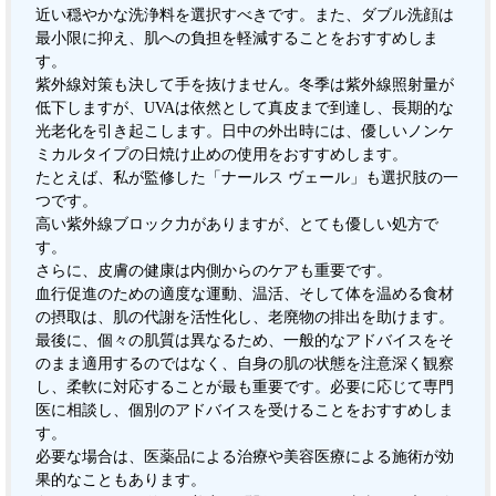
近い穏やかな洗浄料を選択すべきです。また、ダブル洗顔は
最小限に抑え、肌への負担を軽減することをおすすめしま
す。
紫外線対策も決して手を抜けません。冬季は紫外線照射量が
低下しますが、UVAは依然として真皮まで到達し、長期的な
光老化を引き起こします。日中の外出時には、優しいノンケ
ミカルタイプの日焼け止めの使用をおすすめします。
たとえば、私が監修した「ナールス ヴェール」も選択肢の一
つです。
高い紫外線ブロック力がありますが、とても優しい処方で
す。
さらに、皮膚の健康は内側からのケアも重要です。
血行促進のための適度な運動、温活、そして体を温める食材
の摂取は、肌の代謝を活性化し、老廃物の排出を助けます。
最後に、個々の肌質は異なるため、一般的なアドバイスをそ
のまま適用するのではなく、自身の肌の状態を注意深く観察
し、柔軟に対応することが最も重要です。必要に応じて専門
医に相談し、個別のアドバイスを受けることをおすすめしま
す。
必要な場合は、医薬品による治療や美容医療による施術が効
果的なこともあります。