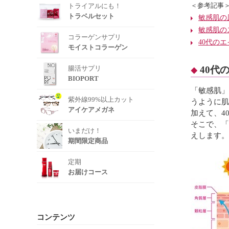
トライアルにも！
＜参考記事
トラベルセット
敏感肌の
敏感肌の
コラーゲンサプリ
40代の
モイストコラーゲン
腸活サプリ
40代
BIOPORT
「敏感肌」
紫外線99%以上カット
うように肌
アイケアメガネ
加えて、4
そこで、「
いまだけ！
えします。
期間限定商品
定期
お届けコース
コンテンツ