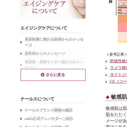
エイジングケアについて
美容医療に携わる医師からのメッセ
ージ
薬剤師からのメッセージ
＜参考記事
乾燥性敏
美容家・美容ライター様からのメッ
セージ
ラメラ構
タイトジ
乾燥肌対策のエイジングケア
CE（コ
敏感肌対策のエイジングケア
しわ対策のエイジングケア
敏感肌
ナールスについて
毛穴対策のエイジングケア
敏感肌は肌
くすみ対策のエイジングケア
ナールスブランド開発の秘話
肌をたたく
ターンオーバーについて
nahls公式アンバサダーご紹介
メージがあ
実はこれを