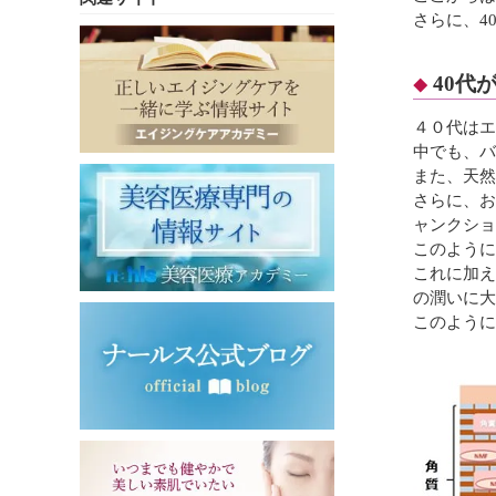
さらに、4
40代
４０代はエ
中でも、バ
また、天然
さらに、お
ャンクショ
このように
これに加え
の潤いに大
このように