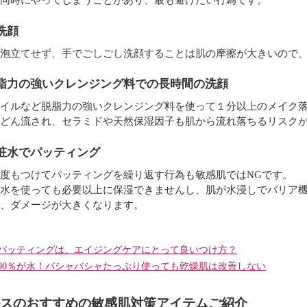
洗顔
泡立てせず、手でごしごし洗顔することは肌の摩擦が大きいので、
脂力の強いクレンジング料での長時間の洗顔
イルなど脱脂力の強いクレンジング料を使って１分以上のメイク
どん流され、セラミドや天然保湿因子も肌から流れ落ちるリスク
粧水でパッティング
度もつけてパッティングを繰り返す行為も敏感肌ではNGです。
水を使っても必要以上に保湿できませんし、肌が水浸しでバリア
、ダメージが大きくなります。
＞
パッティングは、エイジングケアにとって良いつけ方？
90％が水！バシャバシャたっぷり使っても乾燥肌は改善しない
スのおすすめの敏感肌対策アイテムご紹介