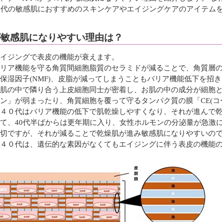
0代の敏感肌におすすめのスキンケアやエイジングケアのアイテム
が敏感肌になりやすい理由は？
イジングで表皮の機能が衰えます。
リア機能を守る角質間細胞脂質のセラミドが減ることで、角質層
保湿因子(NMF)、皮脂が減ってしまうこともバリア機能低下を招
肌の中で隣り合う上皮細胞同士が密着し、お肌の中の成分が細胞
ン」が弱まったり、角質細胞を覆って守るタンパク質の膜「CE(コ
４０代はバリア機能の低下で肌乾燥しやすくなり、それが進んで
て、40代半ばからは更年期に入り、女性ホルモンの分泌量が急激
切ですが、それが減ることで乾燥肌が進み敏感肌になりやすいの
４０代は、遺伝的な素因がなくてもエイジングに伴う表皮の機能