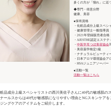
多くの方が「憧れ」に近
◆専門・得意分野
健康、美容
●保有資格
・化粧品成分上級スペシ
・健康管理士一般指導員
・2021年登録販売者合格
・AJESTHE認定エス
・
中医学耳つぼ美容協会
・美容薬学検定1級
・ナチュラルビューティ
・日本アロマ環境協会ア
・HSAジュニアソーパー
●活動一覧
活動一覧はこちら
粧品成分上級スペシャリストの西川美佐子さんに40代の敏感肌の
ナールスからは40代が敏感肌になりやすい理由とNGスキンケアを
ジングケアのアイテムをご紹介します。