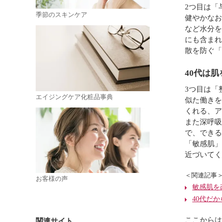
2つ目は「
季節のスキンケア
健やかなお
など水分を
にも含まれ
散を防ぐ「
40代は
3つ目は「
エイジングケア化粧品事典
似た働きを
くれる、ア
また深呼吸
で、できる
「敏感肌」
近づいてく
＜関連記事
お客様の声
敏感肌を
40代だ
ここからは
関連サイト