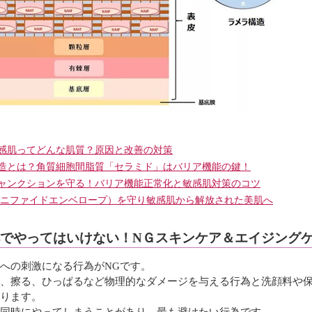
＞
感肌ってどんな肌質？原因と改善の対策
造とは？角質細胞間脂質「セラミド」はバリア機能の鍵！
ャンクションを守る！バリア機能正常化と敏感肌対策のコツ
ーニファイドエンベロープ）を守り敏感肌から解放された美肌へ
でやってはいけない！NＧスキンケア＆エイジング
への刺激になる行為がNGです。
、擦る、ひっぱるなど物理的なダメージを与える行為と洗顔料や
ります。
同時にやってしまうことがあり、最も避けたい行為です。