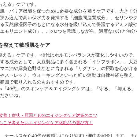
与える」ケアです。
肌・バリア機能を保つために必要な成分を補うケアです。大きく分
挟み込んで高い保水力を発揮する「細胞間脂質成分」、セリンや
る天然保湿因子のもとになる水分を吸い込んで保湿するアミノ酸
エモリエント成分」。この3つを意識しながら、適度な水分と油分
肌を整えて敏感肌をケア
整える」ケアです。 40代はホルモンバランスが変化しやすいので
する成分として、大豆製品に多く含まれる「イソフラボン」、大
マニ油や緑黄色野菜などに含まれる「リグナン」の摂取を心がけ
やストレッチ、ウォーキングといった軽い運動は自律神経を整え
範囲で取り入れるのもおすすめです。
x「40代」のスキンケア＆エイジングケアは、「守る」「与える
ださいね。
＞
改善！症状・原因と10のエイジングケア対策のコツ
からこそ考えたいエイジングケア化粧品の選び方！
、ナールスから40代が敏感肌になりやすい理由を紹介します。 ま