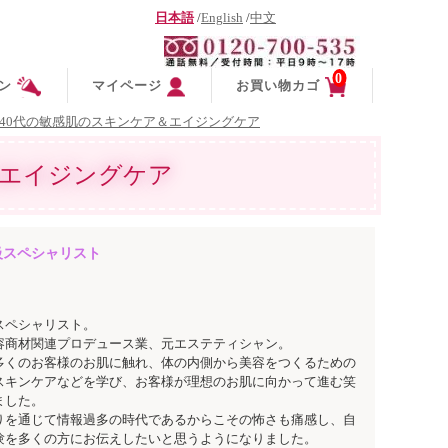
日本語
/
English
/
中文
0
ン
マイページ
お買い物カゴ
40代の敏感肌のスキンケア＆エイジングケア
＆エイジングケア
級スペシャリスト
スペシャリスト。
容商材関連プロデュース業、元エステティシャン。
多くのお客様のお肌に触れ、体の内側から美容をつくるための
スキンケアなどを学び、お客様が理想のお肌に向かって進む笑
ました。
りを通じて情報過多の時代であるからこその怖さも痛感し、自
験を多くの方にお伝えしたいと思うようになりました。