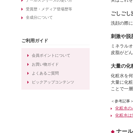
酵素洗顔について
ナールスシリーズの使い方
エイジングケア化粧品の選び方
受賞歴・メディア登場歴等
ごしごし
全成分について
敏感肌化粧品の選び方
洗顔の際に
30代のエイジングケア化粧品
刺激や脱
たるみ毛穴ケアの化粧水
ご利用ガイド
しわ対策のエイジングケア化粧品
ミネラルオ
皮脂がどん
ほうれい線対策のエイジングケア化
会員ポイントについて
粧品
お買い物ガイド
大量の化
ほうれい線ケアのエイジングケア化
よくあるご質問
粧水
化粧水を何
大量に化粧
ピックアップコンテンツ
ことで一層
＜参考記事
化粧水の
化粧水は
ナール