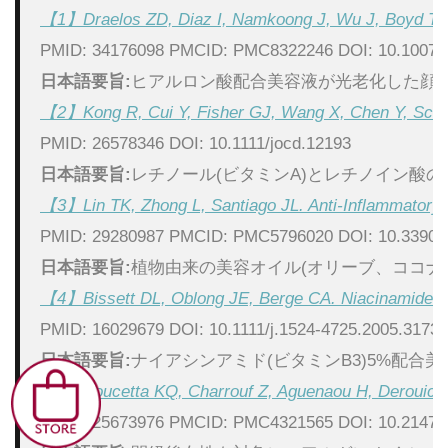
【1】Draelos ZD, Diaz I, Namkoong J, Wu J, Boyd T. Eff
PMID: 34176098 PMCID: PMC8322246 DOI: 10.1007/s
日本語要旨:
ヒアルロン酸配合美容液が光老化した顔面皮
【2】Kong R, Cui Y, Fisher GJ, Wang X, Chen Y, Schneide
PMID: 26578346 DOI: 10.1111/jocd.12193
日本語要旨:
レチノール(ビタミンA)とレチノイン酸
【3】Lin TK, Zhong L, Santiago JL. Anti-Inflammatory and
PMID: 29280987 PMCID: PMC5796020 DOI: 10.3390/
日本語要旨:
植物由来の美容オイル(オリーブ、ココ
【4】Bissett DL, Oblong JE, Berge CA. Niacinamide: A B
PMID: 16029679 DOI: 10.1111/j.1524-4725.2005.31732
日本語要旨:
ナイアシンアミド(ビタミンB3)5%配
【5】Boucetta KQ, Charrouf Z, Aguenaou H, Derouiche A, 
PMID: 25673976 PMCID: PMC4321565 DOI: 10.2147/