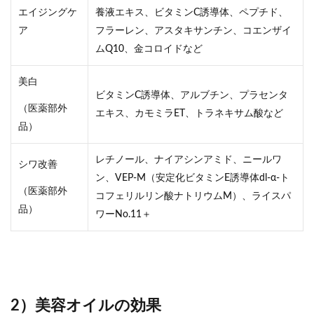
エイジングケ
養液エキス、ビタミンC誘導体、ペプチド、
ア
フラーレン、アスタキサンチン、コエンザイ
ムQ10、金コロイドなど
美白
ビタミンC誘導体、アルブチン、プラセンタ
（医薬部外
エキス、カモミラET、トラネキサム酸など
品）
レチノール、ナイアシンアミド、ニールワ
シワ改善
ン、VEP-M（安定化ビタミンE誘導体dl-α-ト
（医薬部外
コフェリルリン酸ナトリウムM）、ライスパ
品）
ワーNo.11＋
2）美容オイルの効果