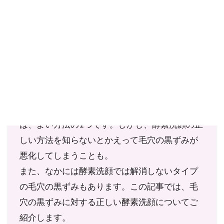
ご確認ください。
当社スタッフ以外の執筆者・監修者は商品選定には関与していま
せん。
あなたは、「毛穴の黒ずみを解消するなら、酵
素洗顔がよい！」と思い込んでいませんか？確
かに、毛穴の黒ずみに酵素洗顔を取り入れるの
は、よい方法の1つです。しかし、酵素洗顔の正
しい方法を知らないとかえって毛穴の黒ずみが
悪化してしまうことも。
また、なかには酵素洗顔では解消しないタイプ
の毛穴の黒ずみもあります。この記事では、毛
穴の黒ずみに対する正しい酵素洗顔についてご
紹介します。