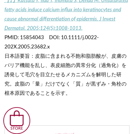
【1】Katsuta Y, Iida T, Inomata S, Denda M. Unsaturated
fatty acids induce calcium influx into keratinocytes and
cause abnormal differentiation of epidermis. J Invest
Dermatol. 2005;124(5):1008-1013.
PMID: 15854043 DOI: 10.1111/j.0022-
202X.2005.23682.x
日本語要旨：皮脂に含まれる不飽和脂肪酸が、皮膚の
バリア機能を乱し、表皮細胞の異常分化（過角化）を
誘発して毛穴を目立たせるメカニズムを解明した研
究。皮脂の「量」だけでなく「質」が黒ずみ・角栓の
根本原因であることを示す。