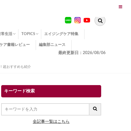
日常生活
TOPICS
エイジングケア特集
ケア書籍レビュー
編集部ニュース
糖化
便秘
エイジングケア TOPICS
コラーゲンサプリの効果
エイジングケアクイズ
季節別のエイジングケア
幸福とエイジングケア
温活でアンチエイジング
イオン導入
エイジングケア3つのポイント
エイジングケアセミナー
エイジングケアトピックス
動画でみるエイジングケア
最終更新日：2026/08/06
！超おすすめも紹介
キーワード検索
全記事一覧はこちら