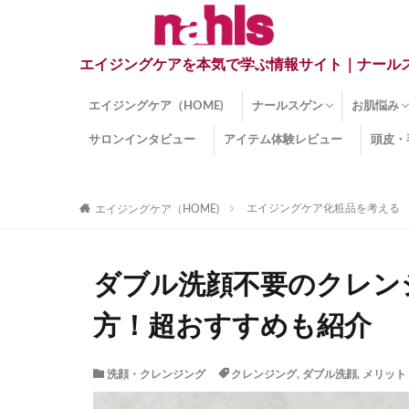
エイジングケアを本気で学ぶ情報サイト｜ナール
エイジングケア（HOME)
ナールスゲン
お肌悩み
サロンインタビュー
アイテム体験レビュー
頭皮・
ナールスゲンとは？
ナールスゲン関連成分
インナー
くすみ
目の下の
しみ
しわ
顔・頭皮
ほうれい
毛穴
手荒れ
乾燥肌
敏感肌
紫外線ダ
薄毛
その他の
エイジングケア化粧品を考える
エイジングケア（HOME)
ダブル洗顔不要のクレン
方！超おすすめも紹介
洗顔・クレンジング
クレンジング
,
ダブル洗顔
,
メリット