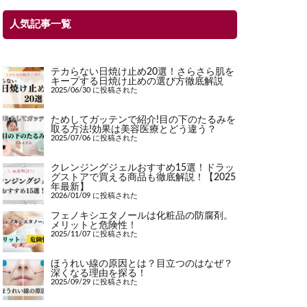
人気記事一覧
テカらない日焼け止め20選！さらさら肌を
キープする日焼け止めの選び方徹底解説
2025/06/30 に投稿された
ためしてガッテンで紹介!目の下のたるみを
取る方法!効果は美容医療とどう違う？
2025/07/06 に投稿された
クレンジングジェルおすすめ15選！ドラッ
グストアで買える商品も徹底解説！【2025
年最新】
2026/01/09 に投稿された
フェノキシエタノールは化粧品の防腐剤。
メリットと危険性！
2025/11/07 に投稿された
ほうれい線の原因とは？目立つのはなぜ？
深くなる理由を探る！
2025/09/29 に投稿された