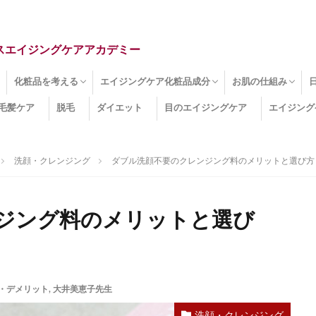
スエイジングケアアカデミー
化粧品を考える
エイジングケア化粧品成分
お肌の仕組み
毛髪ケア
脱毛
ダイエット
目のエイジングケア
エイジング
ドライ肌
クマ
のたるみ
線
メージ
お肌悩み
エイジングケア化粧品
化粧水
美容液
保湿クリーム
酵素洗顔
ハンドクリーム
フェイスマスク
ほうれい線化粧品
コラーゲン化粧品
メイク化粧品
洗顔・クレンジング
オールインワン化粧品
その他の化粧品
エイジングケア化粧品(成分)
セラミド
ネオダーミル
プロテオグリカン
ビタミンC誘導体
コラーゲン
その他の化粧品成分
エイジング
ターンオーバー
皮下組織
表皮
真皮
表皮常在菌
女性ホルモン
その他
洗顔・クレンジング
ダブル洗顔不要のクレンジング料のメリットと選び方
ジング料のメリットと選び
・デメリット
,
大井美恵子先生
洗顔・クレンジング