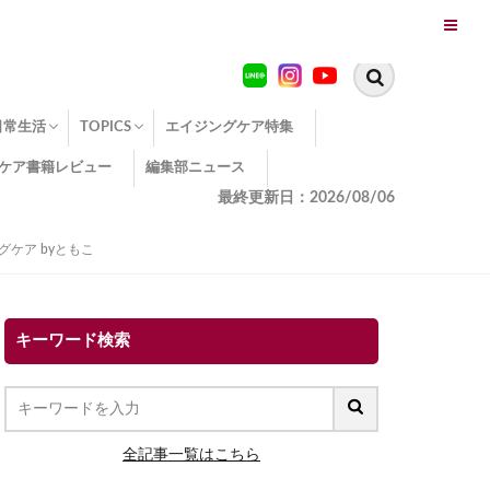
日常生活
TOPICS
エイジングケア特集
ケア書籍レビュー
編集部ニュース
糖化
便秘
エイジングケア TOPICS
コラーゲンサプリの効果
エイジングケアクイズ
季節別のエイジングケア
幸福とエイジングケア
温活でアンチエイジング
イオン導入
エイジングケア3つのポイント
エイジングケアセミナー
エイジングケアトピックス
動画でみるエイジングケア
最終更新日：2026/08/06
ケア byともこ
キーワード検索
全記事一覧はこちら