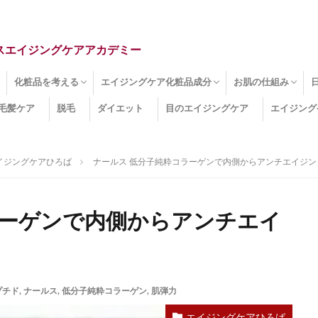
スエイジングケアアカデミー
化粧品を考える
エイジングケア化粧品成分
お肌の仕組み
毛髪ケア
脱毛
ダイエット
目のエイジングケア
エイジング
ドライ肌
クマ
のたるみ
線
メージ
お肌悩み
エイジングケア化粧品
化粧水
美容液
保湿クリーム
酵素洗顔
ハンドクリーム
フェイスマスク
ほうれい線化粧品
コラーゲン化粧品
メイク化粧品
洗顔・クレンジング
オールインワン化粧品
その他の化粧品
エイジングケア化粧品(成分)
セラミド
ネオダーミル
プロテオグリカン
ビタミンC誘導体
コラーゲン
その他の化粧品成分
エイジング
ターンオーバー
皮下組織
表皮
真皮
表皮常在菌
女性ホルモン
その他
イジングケアひろば
ナールス 低分子純粋コラーゲンで内側からアンチエイジング
ラーゲンで内側からアンチエイ
プチド
,
ナールス
,
低分子純粋コラーゲン
,
肌弾力
エイジングケアひろば