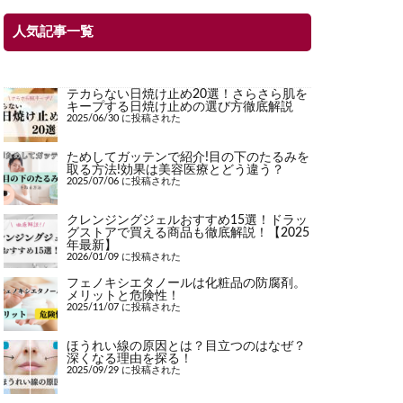
人気記事一覧
テカらない日焼け止め20選！さらさら肌を
キープする日焼け止めの選び方徹底解説
2025/06/30 に投稿された
ためしてガッテンで紹介!目の下のたるみを
取る方法!効果は美容医療とどう違う？
2025/07/06 に投稿された
クレンジングジェルおすすめ15選！ドラッ
グストアで買える商品も徹底解説！【2025
年最新】
2026/01/09 に投稿された
フェノキシエタノールは化粧品の防腐剤。
メリットと危険性！
2025/11/07 に投稿された
ほうれい線の原因とは？目立つのはなぜ？
深くなる理由を探る！
2025/09/29 に投稿された