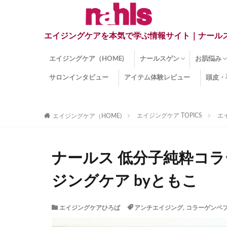
エイジングケアを本気で学ぶ情報サイト｜ナール
エイジングケア（HOME)
ナールスゲン
お肌悩み
サロンインタビュー
アイテム体験レビュー
頭皮・
ナールスゲンとは？
ナールスゲン関連成分
インナー
くすみ
目の下の
しみ
しわ
顔・頭皮
ほうれい
毛穴
手荒れ
乾燥肌
敏感肌
紫外線ダ
薄毛
その他の
エイジングケア TOPICS
エ
エイジングケア（HOME)
ナールス 低分子純粋コ
ジングケア byともこ
エイジングケアひろば
アンチエイジング
,
コラーゲンペ