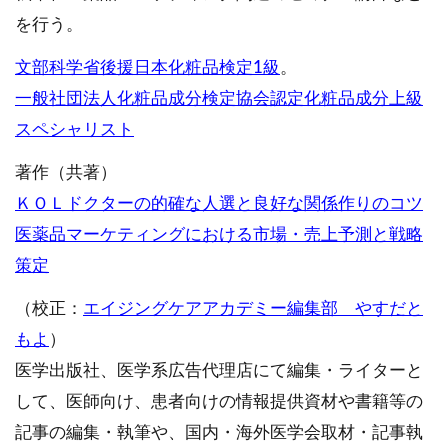
を行う。
文部科学省後援日本化粧品検定1級
。
一般社団法人化粧品成分検定協会認定化粧品成分上級
スペシャリスト
著作（共著）
ＫＯＬドクターの的確な人選と良好な関係作りのコツ
医薬品マーケティングにおける市場・売上予測と戦略
策定
（校正：
エイジングケアアカデミー編集部 やすだと
もよ
）
医学出版社、医学系広告代理店にて編集・ライターと
して、医師向け、患者向けの情報提供資材や書籍等の
記事の編集・執筆や、国内・海外医学会取材・記事執