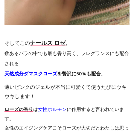
ナールス ロゼ
。
そしてこの
数あるバラの中でも最も香り高く、フレグランスにも配合
される
天然成分ダマスクローズ
を贅沢に50％も配合
。
薄いピンクのジェルが本当に可愛くて使うたびにウキ
ウキします！
ローズの香り
は
女性ホルモン
に作用すると言われていま
す。
女性のエイジングケアこそローズが大切だとわたしは思っ