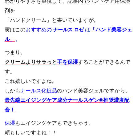
わかりやすさを重視して、記事内でハンドケア用保湿
剤を
「ハンドクリーム」と書いていますが。
実はこの
おすすめの
は
「ハンド美容ジェ
ナールス ロゼ
ル」
。
つまり。
クリームよりサラっと
手を保湿
することができるんで
す。
これ嬉しいですよね。
しかも
ナールス化粧品
のハンド美容ジェルですから、
最先端エイジングケア成分ナールスゲン®推奨濃度配
合！
保湿
もエイジングケアもできちゃう。
頼もしいですよね！！