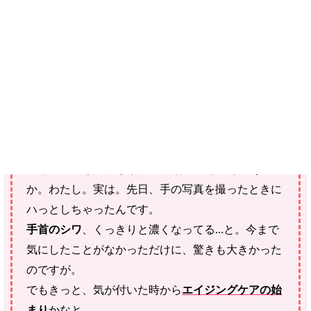
ご確認ください。
当社スタッフ以外の執筆者・監修者は商品選定には関与していま
せん。
こんにちは、namiです。
ここ数日で急に涼しくなりましたが、まだ汗ばむ日
もありますね。
皆さん、心も身体も お元気にお過ごしでしょう
か。わたし。実は。先日、手の写真を撮ったときに
ハっとしちゃったんです。
手首のシワ
、
くっきりと濃くなってる…と。今まで
気にしたことがなかっただけに、驚きも大きかった
のですが。
でもきっと、気が付いた時から
エイジングケアの始
まり
かなと。