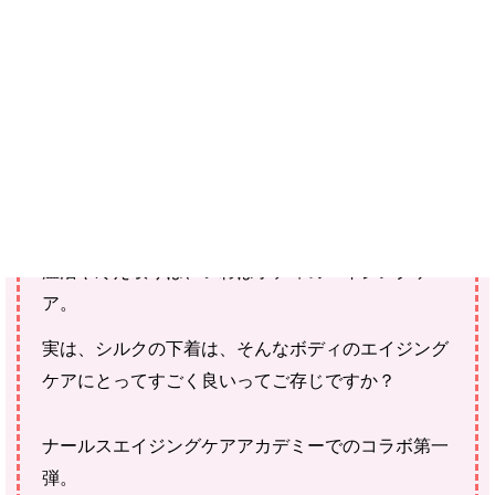
ご確認ください。
当社スタッフ以外の執筆者・監修者は商品選定には関与していま
せん。
温活の普及活動を精力的に行っておられる藤林麻理
子さんの寄稿記事です。
温活や冷え取りは、いわばボディのエイジングケ
ア。
実は、シルクの下着は、そんなボディのエイジング
ケアにとってすごく良いってご存じですか？
ナールスエイジングケアアカデミーでのコラボ第一
弾。