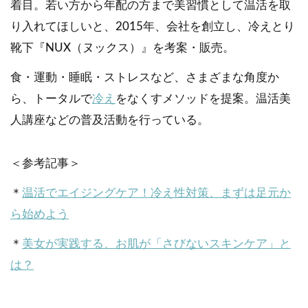
着目。若い方から年配の方まで美習慣として温活を取
り入れてほしいと、2015年、会社を創立し、冷えとり
靴下『NUX（ヌックス）』を考案・販売。
食・運動・睡眠・ストレスなど、さまざまな角度か
ら、トータルで
冷え
をなくすメソッドを提案。温活美
人講座などの普及活動を行っている。
＜参考記事＞
＊
温活でエイジングケア！冷え性対策、まずは足元か
ら始めよう
＊
美女が実践する、お肌が「さびないスキンケア」と
は？