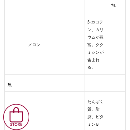
旬。
β-カロテ
ン、カリ
ウムが豊
メロン
富。クク
ミシンが
含まれ
る。
魚
たんぱく
質、脂
肪、ビタ
ミンＢ