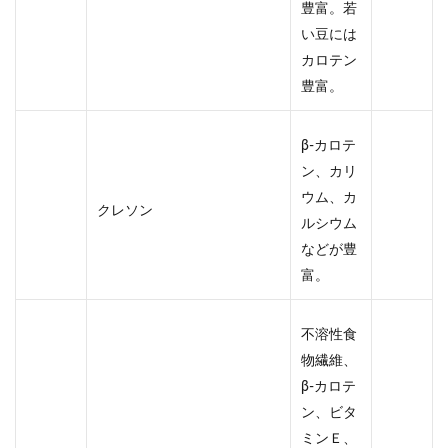
豊富。若
い豆には
カロテン
豊富。
β-カロテ
ン、カリ
ウム、カ
クレソン
ルシウム
などが豊
富。
不溶性食
物繊維、
β-カロテ
ン、ビタ
ミンＥ、