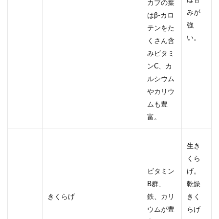
カブの葉
みが
はβ-カロ
強
テンをた
い。
くさん含
みビタミ
ンC、カ
ルシウム
やカリウ
ムも豊
富。
生き
くら
ビタミン
げ。
B群、
乾燥
きくらげ
鉄、カリ
きく
ウムが豊
らげ