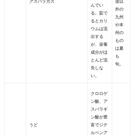
アスパラガス
道以
んでい
外の
る。茹で
九州
るとカリ
や本
ウムは流
州の
出する
もの
が、栄養
は夏
成分がほ
も
とんど流
旬。
失しな
い。
クロロゲ
ン酸、ア
スパラギ
ン酸が豊
うど
富でジテ
ルペンア