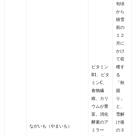
旬頃
から
積雪
前の
１２
月に
かけ
て収
ビタミン
穫す
B1、ビタ
る
ミンC、
「秋
食物繊
掘
維、カリ
り」
ウムが豊
と、
富。消化
雪解
酵素のア
け後
ながいも（やまいも）
ミラー
の３