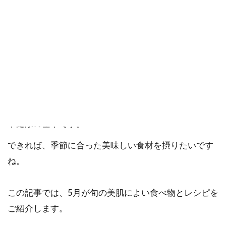
ご確認ください。
当社スタッフ以外の執筆者・監修者は商品選定には関与していま
せん。
新緑の季節5月に食べたいおすすめの美肌の食べ物とレ
シピをご紹介します。
食べ物を通してバランスよく栄養を摂ることは、美肌
や健康の基本です。
できれば、季節に合った美味しい食材を摂りたいです
ね。
この記事では、5月が旬の美肌によい食べ物とレシピを
ご紹介します。