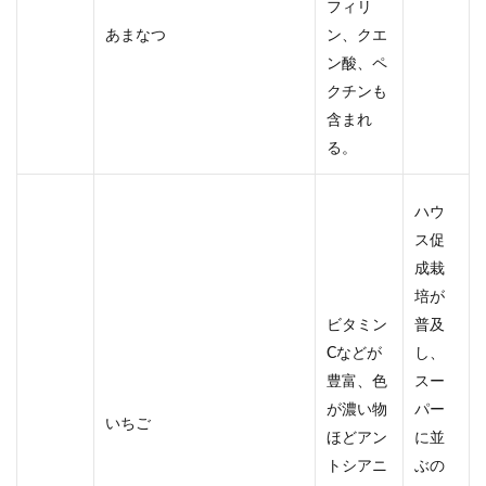
フィリ
あまなつ
ン、クエ
ン酸、ペ
クチンも
含まれ
る。
ハウ
ス促
成栽
培が
ビタミン
普及
Cなどが
し、
豊富、色
スー
が濃い物
パー
いちご
ほどアン
に並
トシアニ
ぶの