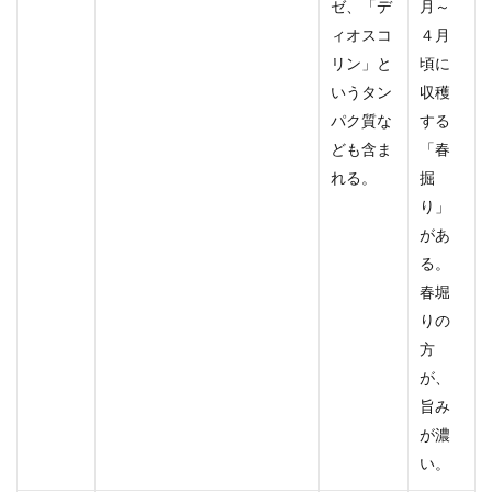
ゼ、「デ
月～
ィオスコ
４月
リン」と
頃に
いうタン
収穫
パク質な
する
ども含ま
「春
れる。
掘
り」
があ
る。
春堀
りの
方
が、
旨み
が濃
い。