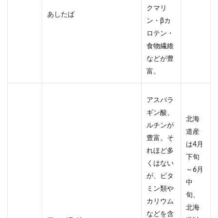
クマリ
あしたば
ン・βカ
ロテン・
食物繊維
などが豊
富。
アスパラ
ギン酸、
北海
ルチンが
道産
豊富。そ
は4月
れほど多
下旬
くはない
～6月
が、ビタ
中
ミン類や
旬、
カリウム
北海
などを含