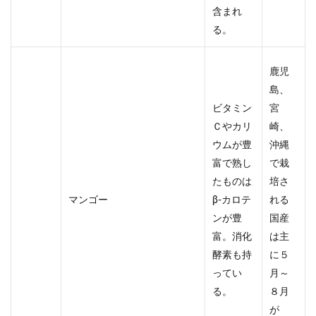
含まれ
る。
鹿児
島、
ビタミン
宮
Ｃやカリ
崎、
ウムが豊
沖縄
富で熟し
で栽
たものは
培さ
マンゴー
β-カロテ
れる
ンが豊
国産
富。消化
は主
酵素も持
に５
ってい
月～
る。
８月
が