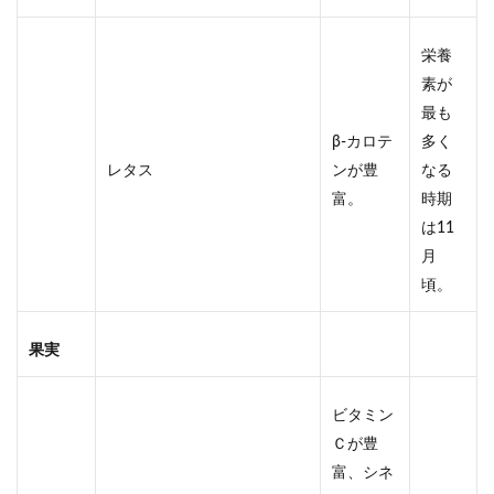
栄養
素が
最も
β-カロテ
多く
レタス
ンが豊
なる
富。
時期
は11
月
頃。
果実
ビタミン
Ｃが豊
富、シネ