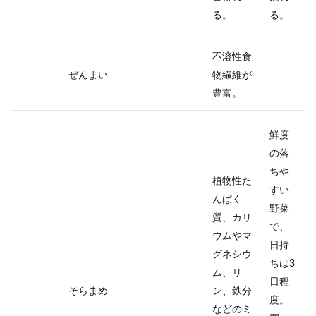
る。
る。
不溶性食
ぜんまい
物繊維が
豊富。
鮮度
の落
ちや
植物性た
すい
んぱく
野菜
質、カリ
で、
ウムやマ
日持
グネシウ
ちは3
ム、リ
日程
そらまめ
ン、鉄分
度。
などのミ