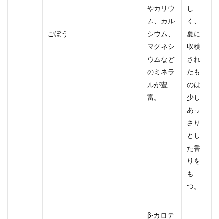
やカリウ
し
ム、カル
く、
ごぼう
シウム、
夏に
マグネシ
収穫
ウムなど
され
のミネラ
たも
ルが豊
のは
富。
少し
あっ
さり
とし
た香
りを
も
つ。
β-カロテ