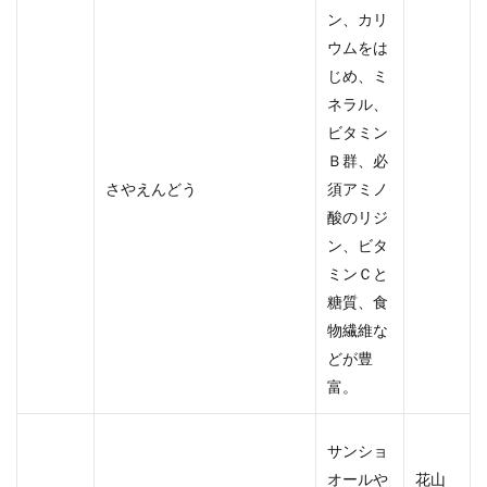
ン、カリ
ウムをは
じめ、ミ
ネラル、
ビタミン
Ｂ群、必
さやえんどう
須アミノ
酸のリジ
ン、ビタ
ミンＣと
糖質、食
物繊維な
どが豊
富。
サンショ
オールや
花山