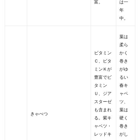
富。
は一
年
中。
葉は
柔ら
ビタミン
かく
Ｃ、ビタ
巻き
ミンＫが
がゆ
豊富でビ
るい
タミン
春キ
Ｕ、ジア
ャベ
スターゼ
ツ、
も含まれ
葉は
きゃべつ
る。紫キ
硬く
ャベツ・
巻き
レッドキ
がし