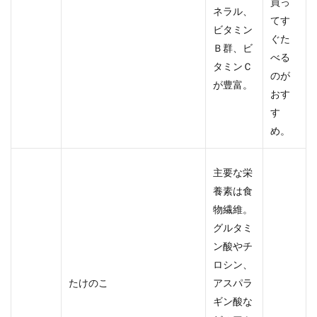
買っ
ネラル、
てす
ビタミン
ぐた
Ｂ群、ビ
べる
タミンＣ
のが
が豊富。
おす
す
め。
主要な栄
養素は食
物繊維。
グルタミ
ン酸やチ
ロシン、
たけのこ
アスパラ
ギン酸な