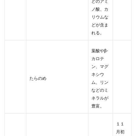
どのアミ
ノ酸、カ
リウムな
どが含ま
れる。
葉酸やβ-
カロテ
ン、マグ
ネシウ
たらのめ
ム、リン
などのミ
ネラルが
豊富。
１１
月初