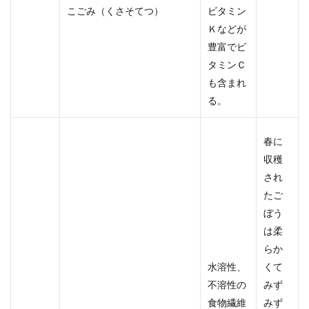
こごみ（くさそてつ）
ビタミン
Ｋなどが
豊富でビ
タミンＣ
も含まれ
る。
春に
収穫
され
たご
ぼう
は柔
らか
水溶性、
くて
不溶性の
みず
食物繊維
みず