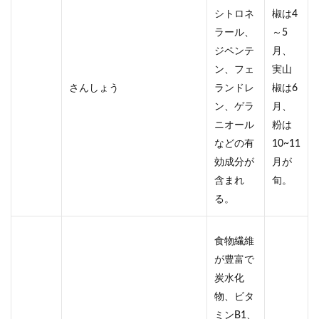
シトロネ
椒は4
ラール、
～5
ジペンテ
月、
ン、フェ
実山
さんしょう
ランドレ
椒は6
ン、ゲラ
月、
ニオール
粉は
などの有
10~11
効成分が
月が
含まれ
旬。
る。
食物繊維
が豊富で
炭水化
物、ビタ
ミンB1、