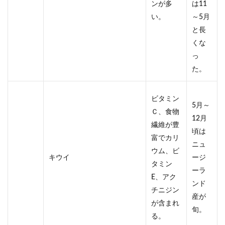
ンが多
は11
い。
～5月
と長
くな
っ
た。
ビタミン
5月～
Ｃ、食物
12月
繊維が豊
頃は
富でカリ
ニュ
ウム、ビ
キウイ
ージ
タミン
ーラ
E、アク
ンド
チニジン
産が
が含まれ
旬。
る。