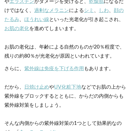
や
エラスチン
がダメージを受けると、
乾燥肌
になるだ
けではなく、
過剰なメラニン
による
シミ
、
しわ
、
顔の
たるみ
、
ほうれい線
といった光老化が引き起こされ、
お肌の老化
を進めてしまいます。
お肌の老化は、年齢による自然のものが20％程度で、
残りの約80％が光老化が原因といわれています。
さらに、
紫外線は免疫を下げる作用
もあります。
だから、
日焼け止め
や
UV化粧下地
などでお肌の上から
紫外線をブロックするとともに、からだの内側からも
紫外線対策をしましょう。
そんな内側からの紫外線対策の1つとして効果的なの