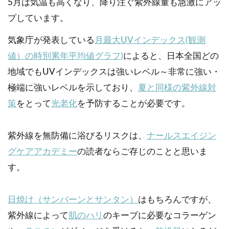
5月は気温も高くなり、降り注ぐ紫外線量も急激にアッ
プしています。
気象庁が発表している
月最大UVインデックス(観測
値）の時別累年平均値グラフ)
によると、日本全国どの
地域でもUVインデックスは強いレベル～非常に強い・
極端に強いレベルを示しており、
夏と同様の紫外線対
策
をとって
光老化
を予防することが必要です。
紫外線を無防備に浴びるリスクは、
ナールスエイジン
グケアアカデミー
の読者ならご存じのことと思いま
す。
日焼け（サンバーンとサンタン）
はもちろんですが、
紫外線によって
肌のハリ
のキープに必要なコラーゲン