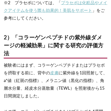
※2 プラセボについては、「
プラセボは化粧品やメイ
クアイテムを使う際も効果的！美肌をサポート
」をご
参考にしてください。
2）「コラーゲンペプチドの紫外線ダメ
ージの軽減効果」に関する研究の評価方
法
被験者にはまず、コラーゲンペプチドまたはプラセボ
を摂取する前に、背中の
皮膚
に紫外線を1回照射して、
a*値（紅斑の指標）、メラニン値（黒化の指標）、角
層水分量、経皮水分蒸散量（TEWL）を照射後から15
日間測定しました。