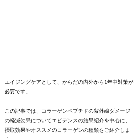
ご購入にあたっては、各商品に記載されている内容・商品説明を
ご確認ください。
当社スタッフ以外の執筆者・監修者は商品選定には関与していま
せん。
コラーゲンを毎日摂ることで、光老化による肌老化予
防が期待される研究結果があります。
紫外線はお肌の老化の原因の80%ともいわれており、
エイジングケアとして、からだの内外から1年中対策が
必要です。
この記事では、コラーゲンペプチドの紫外線ダメージ
の軽減効果についてエビデンスの結果紹介を中心に、
摂取効果やオススメのコラーゲンの種類をご紹介しま