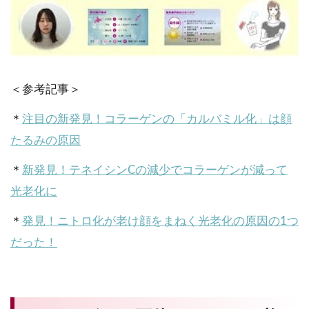
＜参考記事＞
＊
注目の新発見！コラーゲンの「カルバミル化」は顔
たるみの原因
＊
新発見！テネイシンCの減少でコラーゲンが減って
光老化に
＊
発見！ニトロ化が老け顔をまねく光老化の原因の1つ
だった！