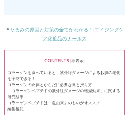
＊
たるみの原因と対策の全てがわかる！|エイジングケ
ア化粧品のナールス
CONTENTS
[
非表示
]
コラーゲンを食べていると、紫外線ダメージによるお肌の老化
を予防できる！
コラーゲンの正体とからだに必要な量と摂り方
「コラーゲンペプチドの紫外線ダメージの軽減効果」に関する
研究結果
コラーゲンペプチドは「魚由来」のものがオススメ
編集後記