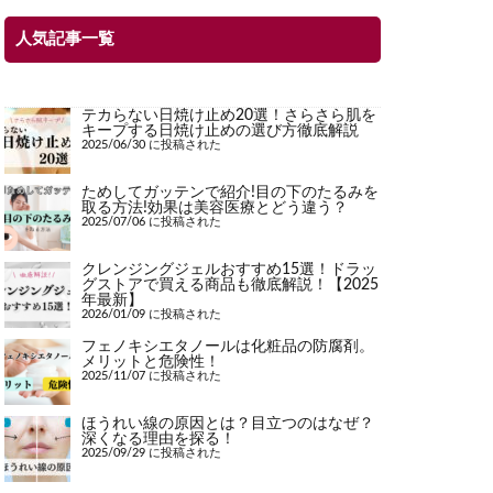
人気記事一覧
テカらない日焼け止め20選！さらさら肌を
キープする日焼け止めの選び方徹底解説
2025/06/30 に投稿された
ためしてガッテンで紹介!目の下のたるみを
取る方法!効果は美容医療とどう違う？
2025/07/06 に投稿された
クレンジングジェルおすすめ15選！ドラッ
グストアで買える商品も徹底解説！【2025
年最新】
2026/01/09 に投稿された
フェノキシエタノールは化粧品の防腐剤。
メリットと危険性！
2025/11/07 に投稿された
ほうれい線の原因とは？目立つのはなぜ？
深くなる理由を探る！
2025/09/29 に投稿された