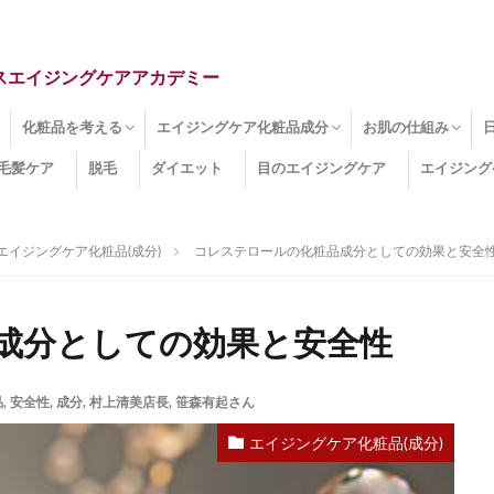
スエイジングケアアカデミー
化粧品を考える
エイジングケア化粧品成分
お肌の仕組み
毛髪ケア
脱毛
ダイエット
目のエイジングケア
エイジング
ドライ肌
クマ
のたるみ
線
メージ
お肌悩み
エイジングケア化粧品
化粧水
美容液
保湿クリーム
酵素洗顔
ハンドクリーム
フェイスマスク
ほうれい線化粧品
コラーゲン化粧品
メイク化粧品
洗顔・クレンジング
オールインワン化粧品
その他の化粧品
エイジングケア化粧品(成分)
セラミド
ネオダーミル
プロテオグリカン
ビタミンC誘導体
コラーゲン
その他の化粧品成分
エイジング
ターンオーバー
皮下組織
表皮
真皮
表皮常在菌
女性ホルモン
その他
エイジングケア化粧品(成分)
コレステロールの化粧品成分としての効果と安全
成分としての効果と安全性
品
,
安全性
,
成分
,
村上清美店長
,
笹森有起さん
エイジングケア化粧品(成分)