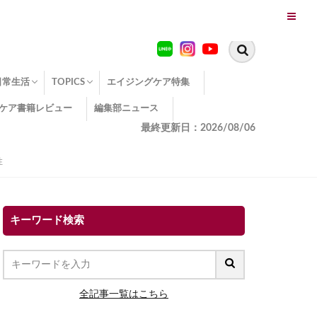
日常生活
TOPICS
エイジングケア特集
ケア書籍レビュー
編集部ニュース
糖化
便秘
エイジングケア TOPICS
コラーゲンサプリの効果
エイジングケアクイズ
季節別のエイジングケア
幸福とエイジングケア
温活でアンチエイジング
イオン導入
エイジングケア3つのポイント
エイジングケアセミナー
エイジングケアトピックス
動画でみるエイジングケア
最終更新日：2026/08/06
性
キーワード検索
全記事一覧はこちら