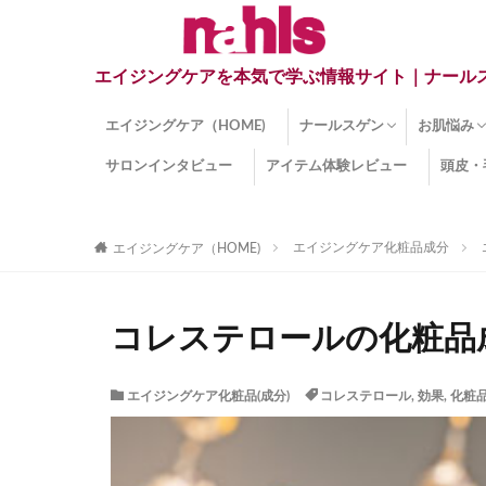
エイジングケアを本気で学ぶ情報サイト｜ナール
エイジングケア（HOME)
ナールスゲン
お肌悩み
サロンインタビュー
アイテム体験レビュー
頭皮・
ナールスゲンとは？
ナールスゲン関連成分
インナー
くすみ
目の下の
しみ
しわ
顔・頭皮
ほうれい
毛穴
手荒れ
乾燥肌
敏感肌
紫外線ダ
薄毛
その他の
エイジングケア化粧品成分
エイジングケア（HOME)
コレステロールの化粧品
エイジングケア化粧品(成分)
コレステロール
,
効果
,
化粧