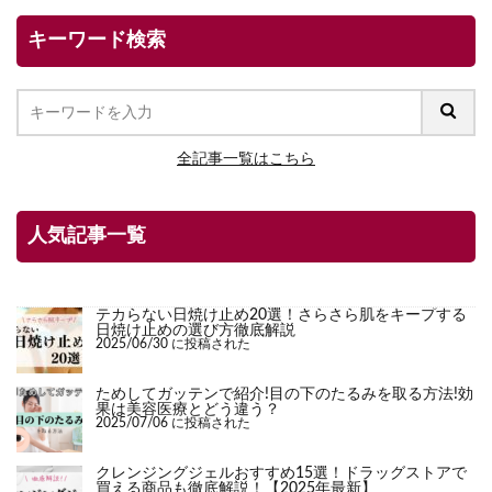
キーワード検索
全記事一覧はこちら
人気記事一覧
テカらない日焼け止め20選！さらさら肌をキープする
日焼け止めの選び方徹底解説
2025/06/30 に投稿された
ためしてガッテンで紹介!目の下のたるみを取る方法!効
果は美容医療とどう違う？
2025/07/06 に投稿された
クレンジングジェルおすすめ15選！ドラッグストアで
買える商品も徹底解説！【2025年最新】