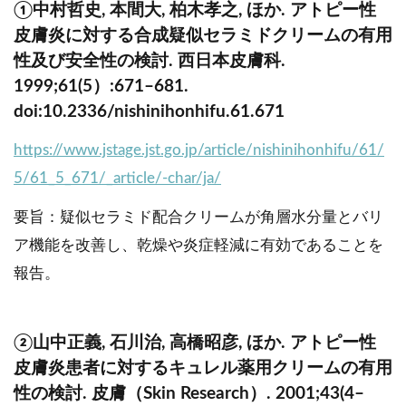
①中村哲史, 本間大, 柏木孝之, ほか. アトピー性
皮膚炎に対する合成疑似セラミドクリームの有用
性及び安全性の検討. 西日本皮膚科.
1999;61(5）:671–681.
doi:10.2336/nishinihonhifu.61.671
https://www.jstage.jst.go.jp/article/nishinihonhifu/61/
5/61_5_671/_article/-char/ja/
要旨：疑似セラミド配合クリームが角層水分量とバリ
ア機能を改善し、乾燥や炎症軽減に有効であることを
報告。
②山中正義, 石川治, 高橋昭彦, ほか. アトピー性
皮膚炎患者に対するキュレル薬用クリームの有用
性の検討. 皮膚（Skin Research）. 2001;43(4–