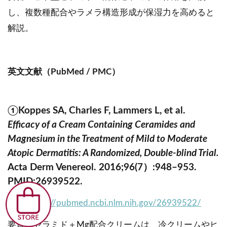
し、複数種配合やラメラ構造形成が保湿力を高めると
解説。
英文文献（PubMed / PMC）
①Koppes SA, Charles F, Lammers L, et al.
Efficacy of a Cream Containing Ceramides and
Magnesium in the Treatment of Mild to Moderate
Atopic Dermatitis: A Randomized, Double-blind Trial.
Acta Derm Venereol. 2016;96(7）:948–953.
PMID:26939522.
URL:
https://pubmed.ncbi.nlm.nih.gov/26939522/
要旨：セラミド＋Mg配合クリームは、冷クリームやヒ