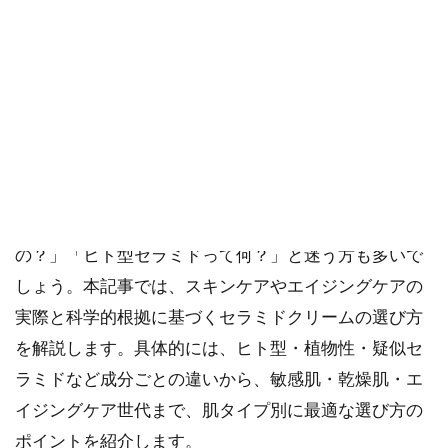
ご確認ください。
当社スタッフ以外の執筆者・監修者は商品選定には関与していま
せん。
乾燥や肌荒れが気になる季節、保湿ケアで最も大切な
のが“セラミドクリーム”です。セラミドは角質層で水
分をはさみ込み、うるおいとバリア機能を守る肌の
要。しかし、「どのセラミドクリームを選べばいい
の？」「ヒト型セラミドって何？」と迷う方も多いで
しょう。本記事では、スキンケアやエイジングケアの
実際と科学的根拠に基づくセラミドクリームの選び方
を解説します。具体的には、ヒト型・植物性・疑似セ
ラミドなど成分ごとの違いから、敏感肌・乾燥肌・エ
イジングケア世代まで、肌タイプ別に最適な選び方の
ポイントを紹介します。