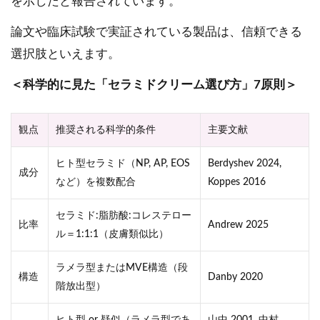
を示したと報告されています。
論文や臨床試験で実証されている製品は、信頼できる
選択肢といえます。
＜科学的に見た「セラミドクリーム選び方」7原則＞
観点
推奨される科学的条件
主要文献
ヒト型セラミド（NP, AP, EOS
Berdyshev 2024,
成分
など）を複数配合
Koppes 2016
セラミド:脂肪酸:コレステロー
比率
Andrew 2025
ル＝1:1:1（皮膚類似比）
ラメラ型またはMVE構造（段
構造
Danby 2020
階放出型）
ヒト型 or 疑似（ラメラ型であ
山中 2001, 中村