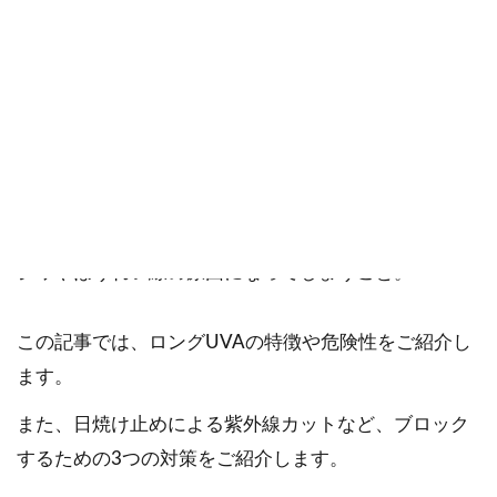
ご確認ください。
当社スタッフ以外の執筆者・監修者は商品選定には関与していま
せん。
その恐怖から最近、話題のロングUVA。長波紫外線で
あるUVAのなかでも、特に波長が長いタイプです。
ロングUVAの特徴は、大きな肌ダメージをもたらし、
シワやほうれい線の原因になってしまうこと。
この記事では、ロングUVAの特徴や危険性をご紹介し
ます。
また、日焼け止めによる紫外線カットなど、ブロック
するための3つの対策をご紹介します。