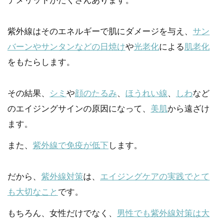
デメリットがたくさんあります。
紫外線はそのエネルギーで肌にダメージを与え、
サン
バーンやサンタンなどの日焼け
や
光老化
による
肌老化
をもたらします。
その結果、
シミ
や
顔のたるみ
、
ほうれい線
、
しわ
など
のエイジングサインの原因になって、
美肌
から遠ざけ
ます。
また、
紫外線で免疫が低下
します。
だから、
紫外線対策
は、
エイジングケアの実践でとて
も大切なこと
です。
もちろん、女性だけでなく、
男性でも紫外線対策は大