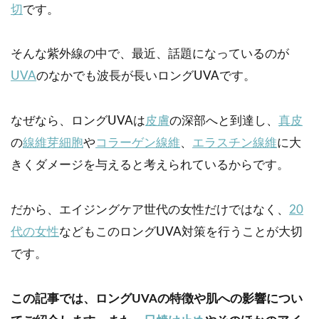
切
です。
そんな紫外線の中で、最近、話題になっているのが
UVA
のなかでも波長が長いロングUVAです。
なぜなら、ロングUVAは
皮膚
の深部へと到達し、
真皮
の
線維芽細胞
や
コラーゲン線維
、
エラスチン線維
に大
きくダメージを与えると考えられているからです。
だから、エイジングケア世代の女性だけではなく、
20
代の女性
などもこのロングUVA対策を行うことが大切
です。
この記事では、ロングUVAの特徴や肌への影響につい