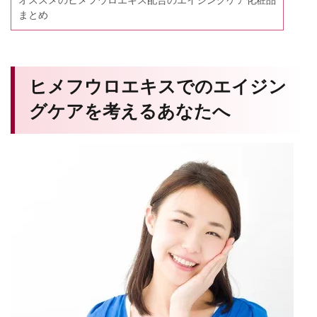
オススメのヒメフウロエキス配合のエイジングケア化粧品
まとめ
ヒメフウロエキスでのエイジン
グケアを考えるあなたへ