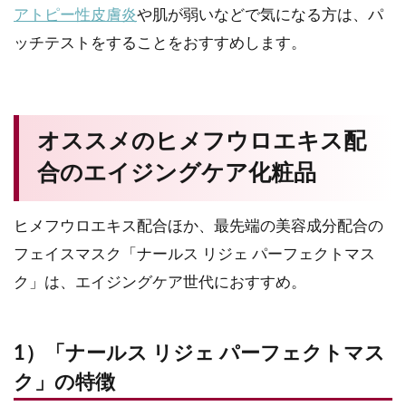
アトピー性皮膚炎
や肌が弱いなどで気になる方は、パ
ッチテストをすることをおすすめします。
オススメのヒメフウロエキス配
合のエイジングケア化粧品
ヒメフウロエキス配合ほか、最先端の美容成分配合の
フェイスマスク「ナールス リジェ パーフェクトマス
ク」は、エイジングケア世代におすすめ。
1）「ナールス リジェ パーフェクトマス
ク」の特徴