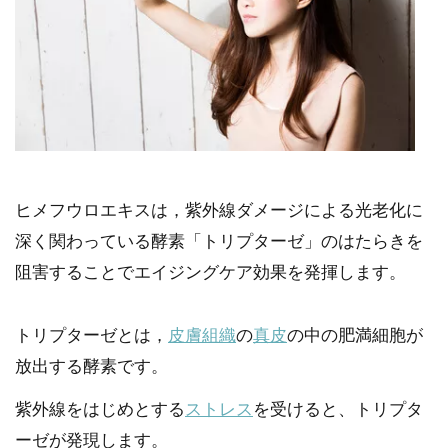
ヒメフウロエキスは，紫外線ダメージによる光老化に
深く関わっている酵素「トリプターゼ」のはたらきを
阻害することでエイジングケア効果を発揮します。
トリプターゼとは，
皮膚組織
の
真皮
の中の肥満細胞が
放出する酵素です。
紫外線をはじめとする
ストレス
を受けると、トリプタ
ーゼが発現します。