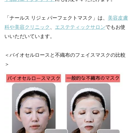
「ナールス リジェ パーフェクトマスク」は、
美容皮膚
科や美容クリニック
、
エステティックサロン
でもお使
いいただいています。
＜バイオセルロースと不織布のフェイスマスクの比較
＞