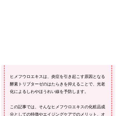
ご購入にあたっては、各商品に記載されている内容・商品説明を
ご確認ください。
当社スタッフ以外の執筆者・監修者は商品選定には関与していま
せん。
ヒメフウロエキスとは、フウロソウ科フウロソウ属
のヒメフウロ（姫風露）の全草から得られるエキス
です。
ヒメフウロエキスは、炎症を引き起こす原因となる
酵素トリプターゼのはたらきを抑えることで、光老
化によるしわやほうれい線を予防します。
この記事では、そんなヒメフウロエキスの化粧品成
分としての特徴やエイジングケアでのメリット、オ