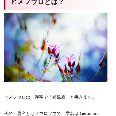
ヒメフウロとは？
ヒメフウロは、漢字で「姫風露」と書きます。
科名・属名ともフウロソウで、学名は Geranium