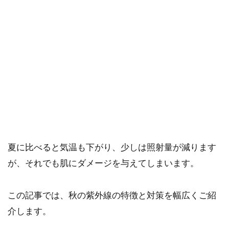
ご確認ください。
当社スタッフ以外の執筆者・監修者は商品選定には関与していま
せん。
秋も紫外線は多く降り注ぐので油断すると肌老化の原
因に。
だから、日焼け止めなどでしっかりブロックする対策
が大切です。
夏に比べると気温も下がり、少しは照射量が減ります
が、それでも肌にダメージを与えてしまいます。
この記事では、秋の紫外線の特徴と対策を幅広くご紹
介します。