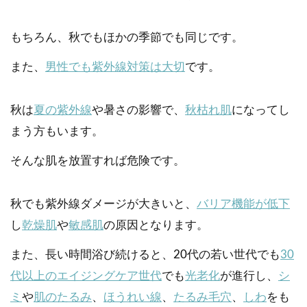
もちろん、秋でもほかの季節でも同じです。
また、
男性でも紫外線対策は大切
です。
秋は
夏の紫外線
や暑さの影響で、
秋枯れ肌
になってし
まう方もいます。
そんな肌を放置すれば危険です。
秋でも紫外線ダメージが大きいと、
バリア機能が低下
し
乾燥肌
や
敏感肌
の原因となります。
また、長い時間浴び続けると、20代の若い世代でも
30
代以上のエイジングケア世代
でも
光老化
が進行し、
シ
ミ
や
肌のたるみ
、
ほうれい線
、
たるみ毛穴
、
しわ
をも