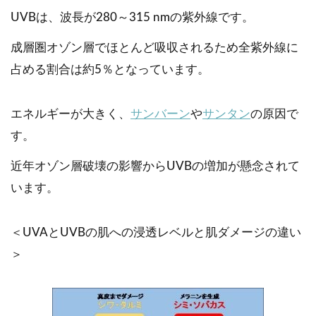
UVBは、波長が280～315 nmの紫外線です。
成層圏オゾン層でほとんど吸収されるため全紫外線に
占める割合は約5％となっています。
エネルギーが大きく、
サンバーン
や
サンタン
の原因で
す。
近年オゾン層破壊の影響からUVBの増加が懸念されて
います。
＜UVAとUVBの肌への浸透レベルと肌ダメージの違い
＞