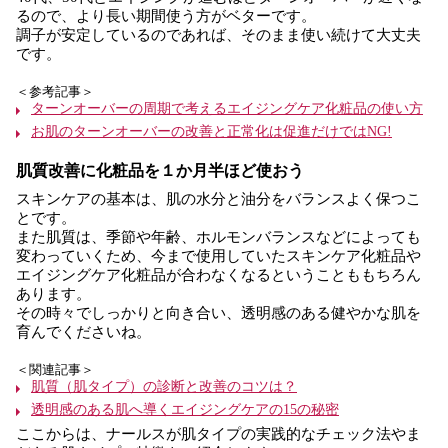
るので、より長い期間使う方がベターです。
調子が安定しているのであれば、そのまま使い続けて大丈夫
です。
＜参考記事＞
ターンオーバーの周期で考えるエイジングケア化粧品の使い方
お肌のターンオーバーの改善と正常化は促進だけではNG!
肌質改善に化粧品を１か月半ほど使おう
スキンケアの基本は、肌の水分と油分をバランスよく保つこ
とです。
また肌質は、季節や年齢、ホルモンバランスなどによっても
変わっていくため、今まで使用していたスキンケア化粧品や
エイジングケア化粧品が合わなくなるということももちろん
あります。
その時々でしっかりと向き合い、透明感のある健やかな肌を
育んでくださいね。
＜関連記事＞
肌質（肌タイプ）の診断と改善のコツは？
透明感のある肌へ導くエイジングケアの15の秘密
ここからは、ナールスが肌タイプの実践的なチェック法やま