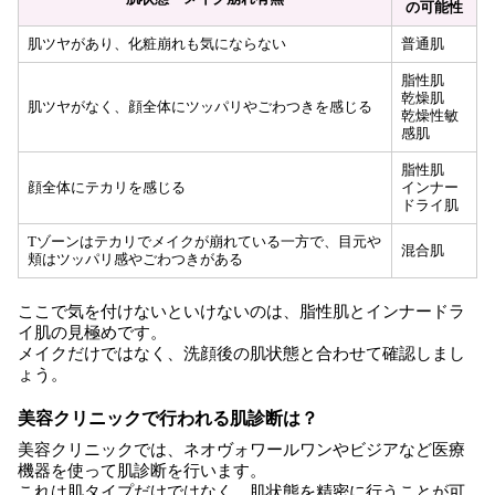
の可能性
肌ツヤがあり、化粧崩れも気にならない
普通肌
脂性肌
乾燥肌
肌ツヤがなく、顔全体にツッパリやごわつきを感じる
乾燥性敏
感肌
脂性肌
顔全体にテカリを感じる
インナー
ドライ肌
Tゾーンはテカリでメイクが崩れている一方で、目元や
混合肌
頬はツッパリ感やごわつきがある
ここで気を付けないといけないのは、脂性肌とインナードラ
イ肌の見極めです。
メイクだけではなく、洗顔後の肌状態と合わせて確認しまし
ょう。
美容クリニックで行われる肌診断は？
美容クリニックでは、ネオヴォワールワンやビジアなど医療
機器を使って肌診断を行います。
これは肌タイプだけではなく、肌状態を精密に行うことが可