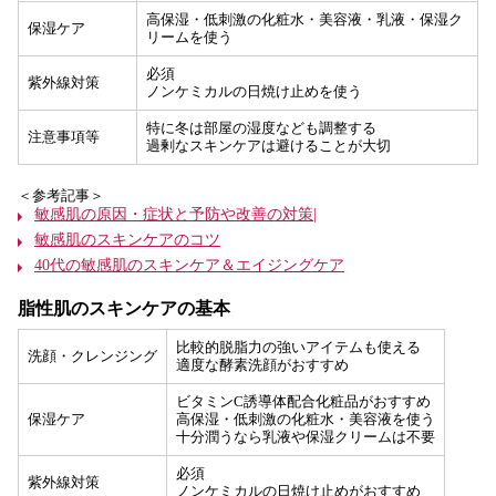
高保湿・低刺激の化粧水・美容液・乳液・保湿ク
保湿ケア
リームを使う
必須
紫外線対策
ノンケミカルの日焼け止めを使う
特に冬は部屋の湿度なども調整する
注意事項等
過剰なスキンケアは避けることが大切
＜参考記事＞
敏感肌の原因・症状と予防や改善の対策|
敏感肌のスキンケアのコツ
40代の敏感肌のスキンケア＆エイジングケア
脂性肌のスキンケアの基本
比較的脱脂力の強いアイテムも使える
洗顔・クレンジング
適度な酵素洗顔がおすすめ
ビタミンC誘導体配合化粧品がおすすめ
保湿ケア
高保湿・低刺激の化粧水・美容液を使う
十分潤うなら乳液や保湿クリームは不要
必須
紫外線対策
ノンケミカルの日焼け止めがおすすめ