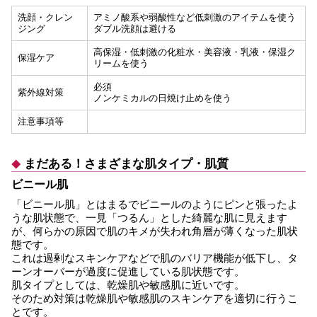
洗顔・クレン
アミノ酸系や弱酸性など低刺激のアイテムを使う
ジング
ダブル洗顔は避ける
高保湿・低刺激の化粧水・美容液・乳液・保湿ク
保湿ケア
リームを使う
必須
紫外線対策
ノンケミカルの日焼け止めを使う
注意事項等
まだある！さまざまな肌タイプ・肌質
ビニール肌
「ビニール肌」とはまるでビニールのようにピンと張ったよ
うな肌状態で、一見「つるん」とした綺麗な肌に見えます
が、何らかの原因で肌のキメが失われ角層が薄くなった肌状
態です。
これは過剰なスキンケアなどで肌のバリア機能が低下し、タ
ーンオーバーが過度に促進している肌状態です。
肌タイプとしては、乾燥肌や敏感肌に近いです。
そのため対策は乾燥肌や敏感肌のスキンケアを適切に行うこ
とです。