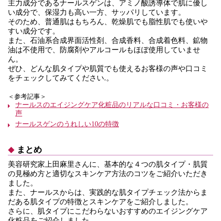
主力成分であるナールスゲンは、アミノ酸誘導体で肌に優し
い成分で、保湿力も高い一方、サッパリしています。
そのため、普通肌はもちろん、乾燥肌でも脂性肌でも使いや
すい成分です。
また、石油系合成界面活性剤、合成香料、合成着色料、鉱物
油は不使用で、防腐剤やアルコールもほぼ使用していませ
ん。
ぜひ、どんな肌タイプや肌質でも使えるお客様の声や口コミ
をチェックしてみてください.。
＜参考記事＞
ナールスのエイジングケア化粧品のリアルな口コミ・お客様の
声
ナールスゲンのうれしい10の特徴
まとめ
美容研究家上田麻里さんに、基本的な４つの肌タイプ・肌質
の見極め方と適切なスキンケア方法のコツをご紹介いただき
ました。
また、ナールスからは、実践的な肌タイプチェック法からま
だある肌タイプの特徴とスキンケアをご紹介しました。
さらに、肌タイプにこだわらないおすすめのエイジングケア
化粧品をご紹介しました。