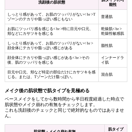
洗顔後の肌状態
能性
しっとり感があって、お肌のツッパリがない< br >T
普通肌
ゾーンのテカリや脂っぽい感じもない
お肌にツッパリ感を感じる< br >特に目元や口元、
乾燥肌< br >
頬などにカサツキを感じる
乾燥性敏感肌
しっとり感があって、お肌のツッパリがない< br >
脂性肌
顔全体にテカリや脂っぽい感じがある
顔全体にテカリや脂っぽい感じがある< br >その
インナードラ
後、肌のツッパリを感じる
イ肌
目元や口元、頬など特定の部位だけにカサツキを感
混合肌
じる。または、Tゾーンだけ脂っぽい。
メイク後の肌状態で肌タイプを見極める
ベースメイクをしてから数時間から半日程度経過した時点で
肌状態やメイク崩れの有無をチェックします。
これも洗顔後のチェックと同じで絶対的なものではありませ
ん。
肌タイプ
肌状態・メイク崩れ有無