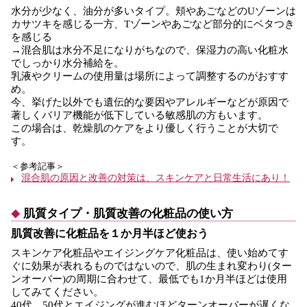
水分が少なく、油分が多いタイプ。頬やあごなどのUゾーンは
カサツキを感じる一方、Tゾーンやあごなど部分的にベタつき
を感じる
→混合肌は水分不足になりがちなので、保湿力の高い化粧水
でしっかり水分補給を。
乳液やクリームの使用量は場所によって調整するのがおすす
め。
今、挙げた以外でも遺伝的な要因やアレルギーなどが原因で
著しくバリア機能が低下している敏感肌の方もいます。
この場合は、乾燥肌のケアをより優しく行うことが大切で
す。
＜参考記事＞
混合肌の原因と改善の対策は、スキンケアと日常生活にあり！
肌質タイプ・肌質改善の化粧品の使い方
肌質改善に化粧品を１か月半ほど使おう
スキンケア化粧品やエイジングケア化粧品は、使い始めてす
ぐに効果が表れるものではないので、肌の生まれ変わり(ター
ンオーバー)の周期に合わせて、最低でも1か月半ほどは使用
してみてください。
40代、50代とエイジングが進むほどターンオーバーが遅くな