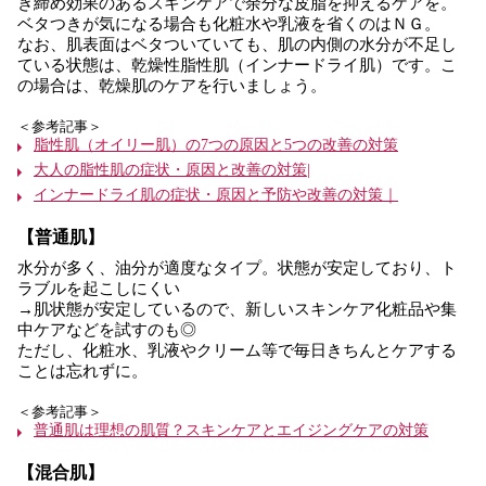
き締め効果のあるスキンケアで余分な皮脂を抑えるケアを。
ベタつきが気になる場合も化粧水や乳液を省くのはＮＧ。
なお、肌表面はベタついていても、肌の内側の水分が不足し
ている状態は、乾燥性脂性肌（インナードライ肌）です。こ
の場合は、乾燥肌のケアを行いましょう。
＜参考記事＞
脂性肌（オイリー肌）の7つの原因と5つの改善の対策
大人の脂性肌の症状・原因と改善の対策|
インナードライ肌の症状・原因と予防や改善の対策｜
【普通肌】
水分が多く、油分が適度なタイプ。状態が安定しており、ト
ラブルを起こしにくい
→肌状態が安定しているので、新しいスキンケア化粧品や集
中ケアなどを試すのも◎
ただし、化粧水、乳液やクリーム等で毎日きちんとケアする
ことは忘れずに。
＜参考記事＞
普通肌は理想の肌質？スキンケアとエイジングケアの対策
【混合肌】