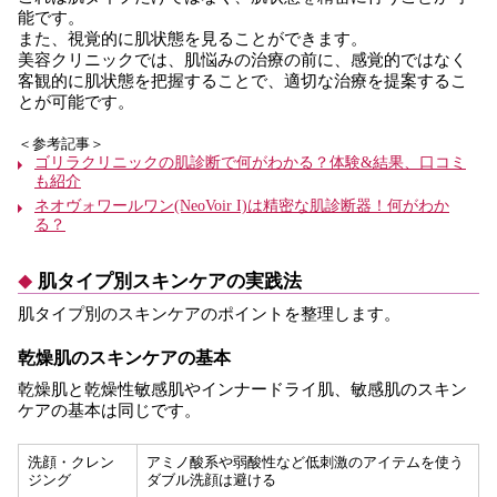
能です。
また、視覚的に肌状態を見ることができます。
美容クリニックでは、肌悩みの治療の前に、感覚的ではなく
客観的に肌状態を把握することで、適切な治療を提案するこ
とが可能です。
＜参考記事＞
ゴリラクリニックの肌診断で何がわかる？体験&結果、口コミ
も紹介
ネオヴォワールワン(NeoVoir I)は精密な肌診断器！何がわか
る？
肌タイプ別スキンケアの実践法
肌タイプ別のスキンケアのポイントを整理します。
乾燥肌のスキンケアの基本
乾燥肌と乾燥性敏感肌やインナードライ肌、敏感肌のスキン
ケアの基本は同じです。
洗顔・クレン
アミノ酸系や弱酸性など低刺激のアイテムを使う
ジング
ダブル洗顔は避ける