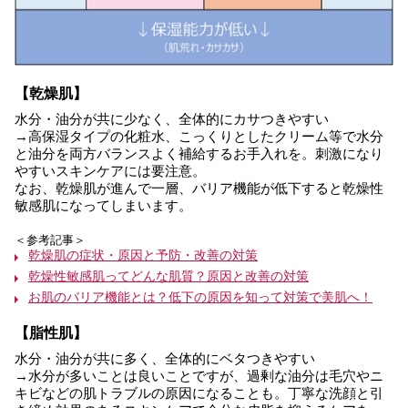
【乾燥肌】
水分・油分が共に少なく、全体的にカサつきやすい
→高保湿タイプの化粧水、こっくりとしたクリーム等で水分
と油分を両方バランスよく補給するお手入れを。刺激になり
やすいスキンケアには要注意。
なお、乾燥肌が進んで一層、バリア機能が低下すると乾燥性
敏感肌になってしまいます。
＜参考記事＞
乾燥肌の症状・原因と予防・改善の対策
乾燥性敏感肌ってどんな肌質？原因と改善の対策
お肌のバリア機能とは？低下の原因を知って対策で美肌へ！
【脂性肌】
水分・油分が共に多く、全体的にベタつきやすい
→水分が多いことは良いことですが、過剰な油分は毛穴やニ
キビなどの肌トラブルの原因になることも。丁寧な洗顔と引