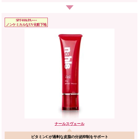
SPF40&PA+++
ノンケミカルなUV化粧下地
ナールス
ヴェール
ビタミンCが過剰な皮脂の分泌抑制をサポート