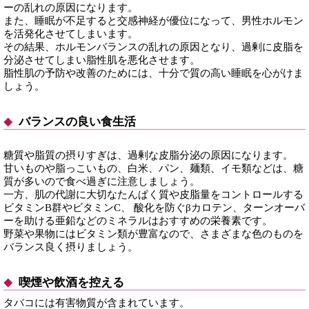
ーの乱れの原因になります。
また、睡眠が不足すると交感神経が優位になって、男性ホルモン
を活発化させてしまいます。
その結果、ホルモンバランスの乱れの原因となり、過剰に皮脂を
分泌させてしまい脂性肌を悪化させます。
脂性肌の予防や改善のためには、十分で質の高い睡眠を心がけま
しょう。
バランスの良い食生活
糖質や脂質の摂りすぎは、過剰な皮脂分泌の原因になります。
甘いものや脂っこいもの、白米、パン、麺類、イモ類などは、糖
質が多いので食べ過ぎに注意しましょう。
一方、肌の代謝に大切なたんぱく質や皮脂量をコントロールする
ビタミンB群やビタミンC、 酸化を防ぐβカロテン、ターンオーバ
ーを助ける亜鉛などのミネラルはおすすめの栄養素です。
野菜や果物にはビタミン類が豊富なので、さまざまな色のものを
バランス良く摂りましょう。
喫煙や飲酒を控える
タバコには有害物質が含まれています。