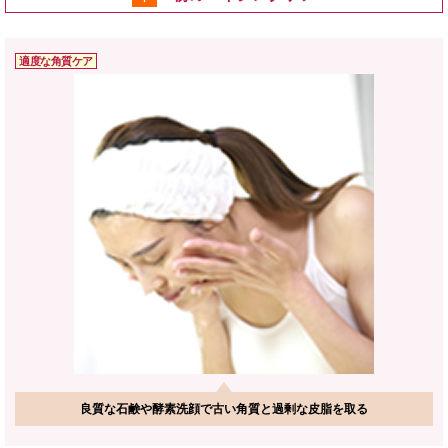
適度な角質ケア
良質な石鹸や酵素洗顔で古い角質と過剰な皮脂を取る