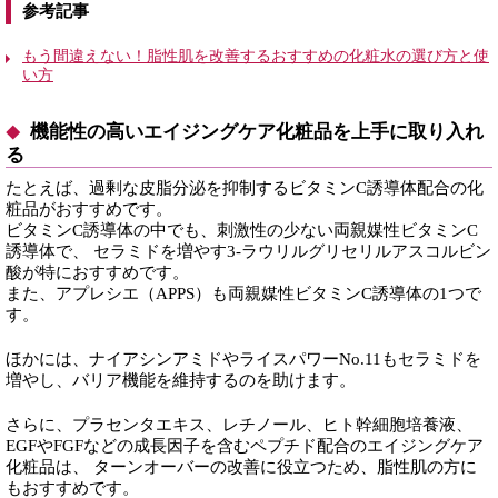
参考記事
もう間違えない！脂性肌を改善するおすすめの化粧水の選び方と使
い方
機能性の高いエイジングケア化粧品を上手に取り入れ
る
たとえば、過剰な皮脂分泌を抑制するビタミンC誘導体配合の化
粧品がおすすめです。
ビタミンC誘導体の中でも、刺激性の少ない両親媒性ビタミンC
誘導体で、 セラミドを増やす3-ラウリルグリセリルアスコルビン
酸が特におすすめです。
また、アプレシエ（APPS）も両親媒性ビタミンC誘導体の1つで
す。
ほかには、ナイアシンアミドやライスパワーNo.11もセラミドを
増やし、バリア機能を維持するのを助けます。
さらに、プラセンタエキス、レチノール、ヒト幹細胞培養液、
EGFやFGFなどの成長因子を含むペプチド配合のエイジングケア
化粧品は、 ターンオーバーの改善に役立つため、脂性肌の方に
もおすすめです。