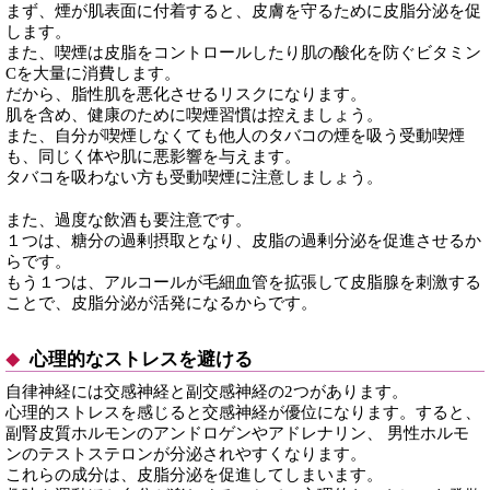
まず、煙が肌表面に付着すると、皮膚を守るために皮脂分泌を促
します。
また、喫煙は皮脂をコントロールしたり肌の酸化を防ぐビタミン
Cを大量に消費します。
だから、脂性肌を悪化させるリスクになります。
肌を含め、健康のために喫煙習慣は控えましょう。
また、自分が喫煙しなくても他人のタバコの煙を吸う受動喫煙
も、同じく体や肌に悪影響を与えます。
タバコを吸わない方も受動喫煙に注意しましょう。
また、過度な飲酒も要注意です。
１つは、糖分の過剰摂取となり、皮脂の過剰分泌を促進させるか
らです。
もう１つは、アルコールが毛細血管を拡張して皮脂腺を刺激する
ことで、皮脂分泌が活発になるからです。
心理的なストレスを避ける
自律神経には交感神経と副交感神経の2つがあります。
心理的ストレスを感じると交感神経が優位になります。すると、
副腎皮質ホルモンのアンドロゲンやアドレナリン、 男性ホルモ
ンのテストステロンが分泌されやすくなります。
これらの成分は、皮脂分泌を促進してしまいます。