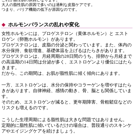
大人の脂性肌の原因で多いのは過剰な皮脂ケアです。
つまり、バリア機能の低下が原因なのです。
ホルモンバランスの乱れや変化
女性ホルモンには、プロゲステロン（黄体ホルモン）と エスト
ロゲン（卵胞ホルモン）があります。
プロゲステロンは、皮脂の分泌と関わっています。また、体内の
水分保持、食欲増進、基礎体温を上げるはたらきがあります。
プロゲステロンは、月経周期の28日間のうち、排卵から月経まで
の高温期の14日間は分泌が多く、エストロゲンより優位にはたら
きます。
だから、この期間は、お肌が脂性肌に傾く傾向にあります。
一方、エストロゲンは、水分の保持やコラーゲンを増やすはたら
きがあります。自律神経、感情の動き、骨、脳とも関係していま
す。
そのため、エストロゲンが減ると、更年期障害、骨粗鬆症などの
リスクも増えるのです。
こうした生理周期による脂性肌は大きな問題ではありません。
定期的に脂性肌に傾いているだけの場合は、普段通りのスキンケ
アやエイジングケアを続けましょう。