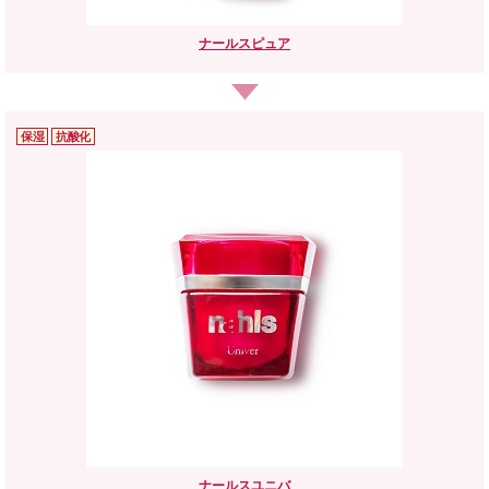
ナールス
ピュア
保湿
抗酸化
ナールス
ユニバ