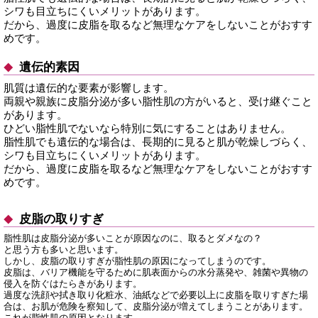
シワも目立ちにくいメリットがあります。
だから、過度に皮脂を取るなど無理なケアをしないことがおすす
めです。
遺伝的素因
肌質は遺伝的な要素が影響します。
両親や親族に皮脂分泌が多い脂性肌の方がいると、受け継ぐこと
があります。
ひどい脂性肌でないなら特別に気にすることはありません。
脂性肌でも遺伝的な場合は、長期的に見ると肌が乾燥しづらく、
シワも目立ちにくいメリットがあります。
だから、過度に皮脂を取るなど無理なケアをしないことがおすす
めです。
皮脂の取りすぎ
脂性肌は皮脂分泌が多いことが原因なのに、取るとダメなの？
と思う方も多いと思います。
しかし、皮脂の取りすぎが脂性肌の原因になってしまうのです。
皮脂は、バリア機能を守るために肌表面からの水分蒸発や、雑菌や異物の
侵入を防ぐはたらきがあります。
過度な洗顔や拭き取り化粧水、油紙などで必要以上に皮脂を取りすぎた場
合は、お肌が危険を察知して、皮脂分泌が増えてしまうことがあります。
これが脂性肌の原因となります。