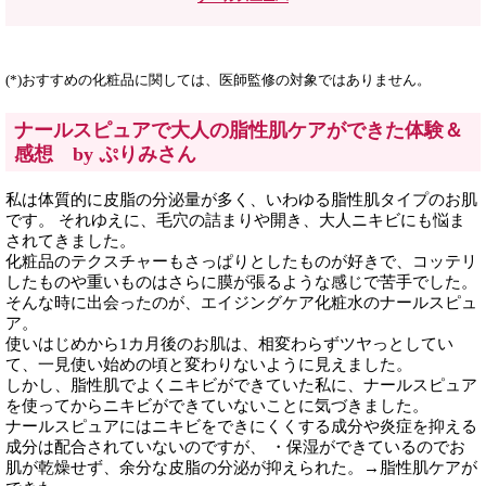
(*)おすすめの化粧品に関しては、医師監修の対象ではありません。
ナールスピュアで大人の脂性肌ケアができた体験＆
感想 by ぷりみさん
私は体質的に皮脂の分泌量が多く、いわゆる脂性肌タイプのお肌
です。 それゆえに、毛穴の詰まりや開き、大人ニキビにも悩ま
されてきました。
化粧品のテクスチャーもさっぱりとしたものが好きで、コッテリ
したものや重いものはさらに膜が張るような感じで苦手でした。
そんな時に出会ったのが、エイジングケア化粧水のナールスピュ
ア。
使いはじめから1カ月後のお肌は、相変わらずツヤっとしてい
て、一見使い始めの頃と変わりないように見えました。
しかし、脂性肌でよくニキビができていた私に、ナールスピュア
を使ってからニキビができていないことに気づきました。
ナールスピュアにはニキビをできにくくする成分や炎症を抑える
成分は配合されていないのですが、 ・保湿ができているのでお
肌が乾燥せず、余分な皮脂の分泌が抑えられた。→脂性肌ケアが