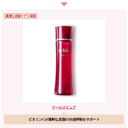
適度な皮脂ケア
保湿
ナールス
ピュア
ビタミンCが過剰な皮脂の分泌抑制をサポート