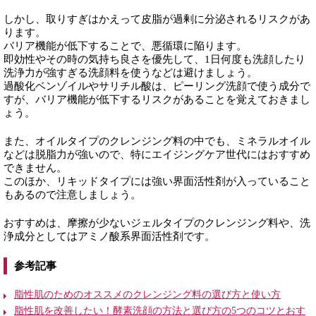
しかし、取りすぎはかえって皮脂が過剰に分泌されるリスクがあ
ります。
バリア機能が低下することで、悪循環に陥ります。
即効性やその時の気持ち良さを優先して、1日何度も洗顔したり
洗浄力が強すぎる洗顔料を使うなどは避けましょう。
過酸化ベンゾイルやサリチル酸は、ピーリング洗顔で使う成分で
すが、バリア機能が低下するリスクがあることを覚えておきまし
ょう。
また、オイルタイプのクレンジング料の中でも、ミネラルオイル
などは脱脂力が強いので、特にエイジングケア世代にはおすすめ
できません。
このほか、リキッドタイプには強い界面活性剤が入っていること
もあるので注意しましょう。
おすすめは、摩擦が少ないジェルタイプのクレンジング料や、洗
浄成分としてはアミノ酸系界面活性剤です。
参考記事
脂性肌のためのオススメのクレンジング料の選び方と使い方
脂性肌を改善したい！酵素洗顔の方法と選び方の5つのコツとおす