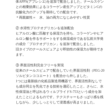
体APPS(アプレシエ)を追加で配合しました。ナールスゲン
との相乗効果によるコラーゲン産生アップとビタミンCの
抗酸化力のアップを期待しての配合です。
＊両親媒性＝ 水、油の両方になじみやすい性質
② 水溶性プロテオグリカンを追加配合
ヒアルロン酸に匹敵する保湿力を持ち、コラーゲンやヒア
ルロン酸を作るサポートをする保湿成分である弘前大学発
の成分「プロテオグリカン」を追加で配合しました。
旧タイプのナールスピュアより即効性の保湿力が期待でき
ます。
③ 界面活性剤完全フリーを実現
従来のナールスピュアで配合していた界面活性剤（PEG-20
ソルビタンココエート）を配合から外しました。
1つには最新鋭の化粧品製造用機器で、界面活性剤なしで
も成分同士を乳化できる技術を適応したこと。さらに、水
性保湿油と呼ばれるウィルブライドS-753という成分を加
えたことによるものです。テクスチャーもさっぱり感を残
しながら、少ししっとりして浸透感が高まりました。