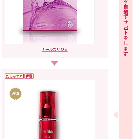
ナールス
リジェ
たるみケア
保湿