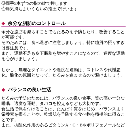
③両手5本ずつの指の腹で押します
④痛気持ちよいくらいの指圧で行います
余分な脂肪のコントロール
余分な脂肪を減らすことでもたるみを予防したり、改善すること
が可能です。
そのためには、食べ過ぎに注意しましょう。特に糖質の摂りすぎ
は要注意です。
また、運動不足も皮下脂肪を増やすことになるので、適度な運動
を心がけましょう。
しかし、無理なダイエットや過度な運動は、ストレスや代謝悪
化、酸化の原因となって、たるみを進ませるので避けましょう。
バランスの良い生活
たるみの予防のためには、バランスの良い食事、質の高い十分な
睡眠、適度な運動、タバコを控えるなども大切です。
食生活で気を付けることは、たんぱく質をはじめ、バランスよく
栄養素を摂ることや、乾燥肌を予防する食べ物を積極的に摂るこ
とです。
また、抗酸化作用のあるビタミンA・C・Eやポリフェノールなど