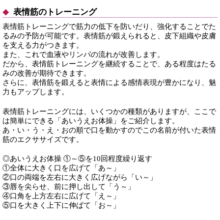
表情筋のトレーニング
表情筋トレーニングで筋力の低下を防いだり、強化することでた
るみの予防が可能です。表情筋が鍛えられると、皮下組織や皮膚
を支える力がつきます。
また、これで血液やリンパの流れが改善します。
だから、表情筋トレーニングを継続することで、ある程度はたる
みの改善が期待できます。
さらに、表情筋を鍛えると表情による感情表現が豊かになり、魅
力もアップします。
表情筋トレーニングには、いくつかの種類がありますが、ここで
は簡単にできる「あいうえお体操」をご紹介します。
あ・い・う・え・おの順で口を動かすのでこの名前が付いた表情
筋のエクササイズです。
◎あいうえお体操 ①～⑤を10回程度繰り返す
①全体に大きく口を広げて「あ～」
②口の両端を左右に大きく広げながら「い～」
③唇を尖らせ、前に押し出して「う～」
④口角を上方左右に広げて「え～」
⑤口を大きく上下に伸ばて「お～」