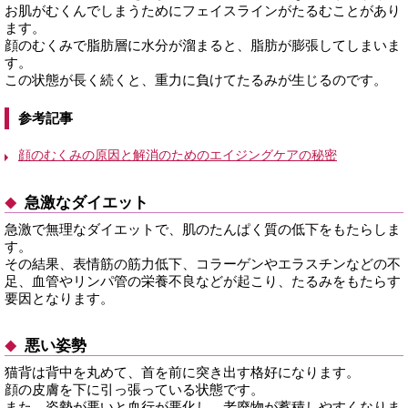
お肌がむくんでしまうためにフェイスラインがたるむことがあり
ます。
顔のむくみで脂肪層に水分が溜まると、脂肪が膨張してしまいま
す。
この状態が長く続くと、重力に負けてたるみが生じるのです。
参考記事
顔のむくみの原因と解消のためのエイジングケアの秘密
急激なダイエット
急激で無理なダイエットで、肌のたんぱく質の低下をもたらしま
す。
その結果、表情筋の筋力低下、コラーゲンやエラスチンなどの不
足、血管やリンパ管の栄養不良などが起こり、たるみをもたらす
要因となります。
悪い姿勢
猫背は背中を丸めて、首を前に突き出す格好になります。
顔の皮膚を下に引っ張っている状態です。
また、姿勢が悪いと血行が悪化し、老廃物が蓄積しやすくなりま