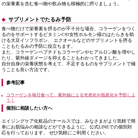
の栄養素を含む食べ物や飲み物も積極的に摂りましょう。
サプリメントでたるみ予防
食べ物だけで栄養素を摂るのが不十分な場合、コラーゲンをつく
るのをサポートするビタミンCや女性ホルモン様のはたらきを助
ける大豆イソフラボン、 エクオールなどのサプリメントを摂る
こともたるみの予防に役立ちます。
また、コラーゲンペプチドもコラーゲンやヒアルロン酸を増やし
たり、紫外線ダメージを抑えることもわかってきました。
自分自身の栄養状態を考えて、不足するものをサプリメントで補
うことも良い方法です。
参考記事
コラーゲンを毎日食べて、紫外線による光老化や肌老化を予防しよ
う！
個別に相談したい方へ
エイジングケア化粧品のナールスでは、みなさまがより気軽で簡
単にお肌悩みの相談などができるように、公式LINEでの個別対
応を行っております。 ぜひ気軽にご利用ください。