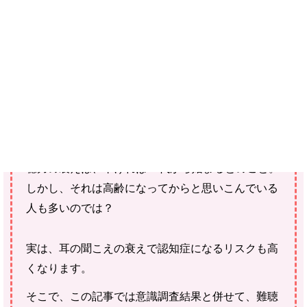
ご確認ください。
当社スタッフ以外の執筆者・監修者は商品選定には関与していま
せん。
GNヒアリングジャパン(株)が実施した「聞こえ」に
関する意識調査結果をご紹介します。
聴力の衰えは、早ければ40代から始まるとのこと。
しかし、それは高齢になってからと思いこんでいる
人も多いのでは？
実は、耳の聞こえの衰えで認知症になるリスクも高
くなります。
そこで、この記事では意識調査結果と併せて、難聴