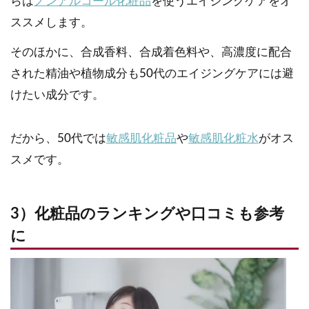
らは
ノンアルコール化粧品
を使うエイジングケアをオ
ススメします。
そのほかに、合成香料、合成着色料や、高濃度に配合
された精油や植物成分も50代のエイジングケアには避
けたい成分です。
だから、50代では
敏感肌化粧品
や
敏感肌化粧水
がオス
スメです。
3）化粧品のランキングや口コミも参考
に