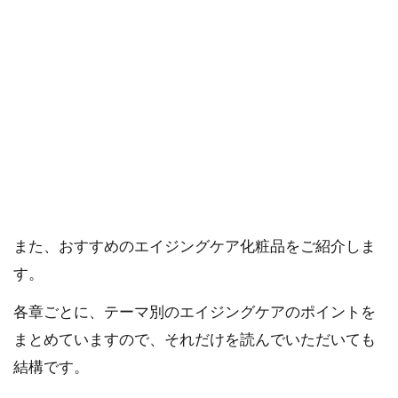
ご購入にあたっては、各商品に記載されている内容・商品説明を
ご確認ください。
当社スタッフ以外の執筆者・監修者は商品選定には関与していま
せん。
この記事は、50代でエイジングケアを実践されている
方、あるいははじめてエイジングケアを考える方のた
めに、化粧品の選び方や使い方をはじめ、美肌をキー
プしていくために役立てていただくための記事です。
また、おすすめのエイジングケア化粧品をご紹介しま
す。
各章ごとに、テーマ別のエイジングケアのポイントを
まとめていますので、それだけを読んでいただいても
結構です。