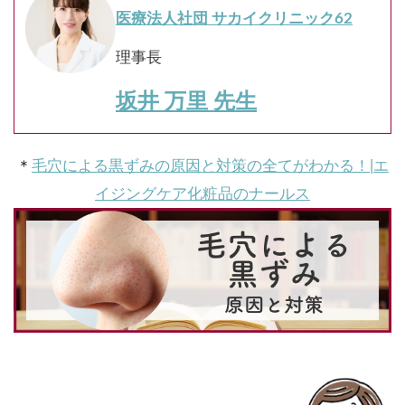
医療法人社団 サカイクリニック62
理事長
坂井 万里 先生
＊
毛穴による黒ずみの原因と対策の全てがわかる！|エ
イジングケア化粧品のナールス