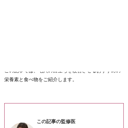
せん。
毛穴の詰まりや黒ずみ、開きは、皮脂過剰や乾燥肌、
ターンオーバーの乱れ、肌老化などが原因です。
だから、栄養素や食べ物でその原因にアプローチすれ
ば、目立たなくすることが可能です。
この記事では、毛穴の目立ちを改善させるおすすめの
栄養素と食べ物をご紹介します。
この記事の監修医