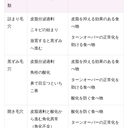
類
詰まり毛
皮脂分泌過剰
皮脂を抑える効果のある食
穴
べ物
ニキビの始まり
ターンオーバーの正常化を
放置すると黒ずみ
助ける食べ物
へ進む
黒ずみ毛
皮脂分泌過剰
皮脂を抑える効果のある食
穴
べ物
角栓の酸化
ターンオーバーの正常化を
鼻で目立つといち
助ける食べ物
ご鼻
酸化を防ぐ食べ物
開き毛穴
皮脂過剰と酸化か
酸化を防ぐ食べ物
ら進む角化異常
ターンオーバーの正常化を
（角化不全）