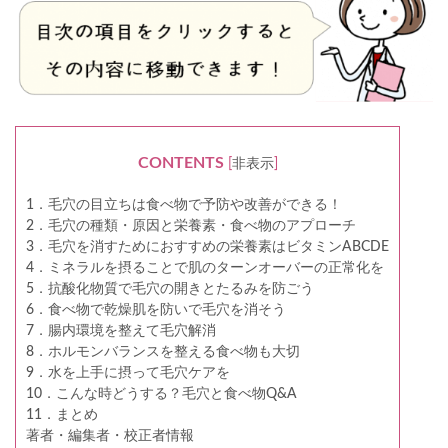
CONTENTS
[
非表示
]
1．毛穴の目立ちは食べ物で予防や改善ができる！
2．毛穴の種類・原因と栄養素・食べ物のアプローチ
3．毛穴を消すためにおすすめの栄養素はビタミンABCDE
4．ミネラルを摂ることで肌のターンオーバーの正常化を
5．抗酸化物質で毛穴の開きとたるみを防ごう
6．食べ物で乾燥肌を防いで毛穴を消そう
7．腸内環境を整えて毛穴解消
8．ホルモンバランスを整える食べ物も大切
9．水を上手に摂って毛穴ケアを
10．こんな時どうする？毛穴と食べ物Q&A
11．まとめ
著者・編集者・校正者情報