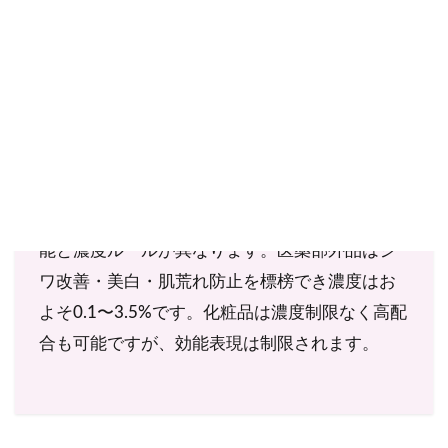
ご購入にあたっては、各商品に記載されている内容・商品説明を
ご確認ください。
当社スタッフ以外の執筆者・監修者は商品選定には関与していま
せん。
ナイアシンアミドは「化粧品」と「医薬部外
品」の両方に配合できます。しかし、謳える効
能と濃度ルールが異なります。医薬部外品はシ
ワ改善・美白・肌荒れ防止を標榜でき濃度はお
よそ0.1〜3.5%です。化粧品は濃度制限なく高配
合も可能ですが、効能表現は制限されます。