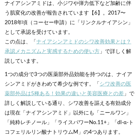
ナイアシンアミドは、小ジワや弾力低下など加齢に伴
う肌変化の改善が報告されています【6】。2017〜
2018年頃（コーセー申請）に「リンクルナイアシン」
として承認を受けています。
この点は、「
ナイアシンアミドのシワ改善効果とは？
承認メカニズムと実感するための使い方
」で詳しく解
説しています。
1つの成分で3つの医薬部外品効能を持つのは、ナイア
シンアミドがきわめて希少な例です。「
シワ改善の医
薬部外品は5種ある！効果の違いと美容医療との差
」で
詳しく解説している通り、シワ改善を謳える有効成分
は現在「ナイアシンアミド」以外にも「ニールワン」
「純粋レチノール」「ライスパワーNo.11+」「dl-α-ト
コフェリルリン酸ナトリウムM」の4つあります。