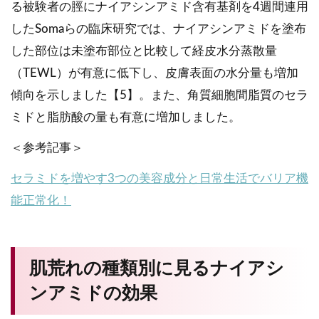
る被験者の脛にナイアシンアミド含有基剤を4週間連用
したSomaらの臨床研究では、ナイアシンアミドを塗布
した部位は未塗布部位と比較して経皮水分蒸散量
（TEWL）が有意に低下し、皮膚表面の水分量も増加
傾向を示しました【5】。また、角質細胞間脂質のセラ
ミドと脂肪酸の量も有意に増加しました。
＜参考記事＞
セラミドを増やす3つの美容成分と日常生活でバリア機
能正常化！
肌荒れの種類別に見るナイアシ
ンアミドの効果