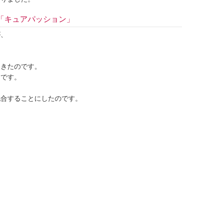
「キュアパッション」
が、
てきたのです。
つです。
。
配合することにしたのです。