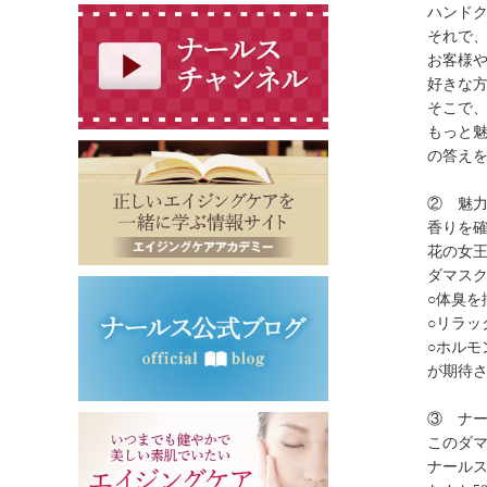
ハンド
それで、
お客様
好きな
そこで
もっと
の答え
② 魅
香りを
花の女
ダマス
○体臭を
○リラッ
○ホルモ
が期待
③ ナ
このダマ
ナール