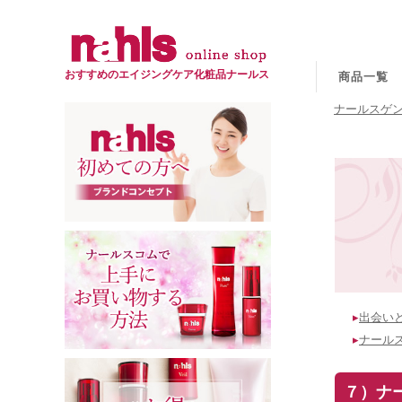
おすすめのエイジングケア化粧品ナールス
商品一覧
ナールスゲン
▸
出会い
▸
ナール
７）ナ