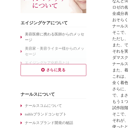
なんと5
ロゼの
全成分
おそら
エイジングケアについて
ナール
そこで
美容医療に携わる医師からのメッセ
ただし
ージ
また、
美容家・美容ライター様からのメッ
それを
セージ
ダマス
エイジングケア化粧品とは
ナール
また、
お肌の老化、その7つの原因
これは、
良いエイジングケア化粧品とは
全く着
乾燥肌対策のエイジングケア
さらに
ナールスについて
で、ま
敏感肌対策のエイジングケア
もう１
しわ対策のエイジングケア
ナールスコムについて
試作段
毛穴対策のエイジングケア
nahlsブランドコンセプト
そこで
それが
くすみ対策のエイジングケア
ナールスブランド開発の秘話
使ったと