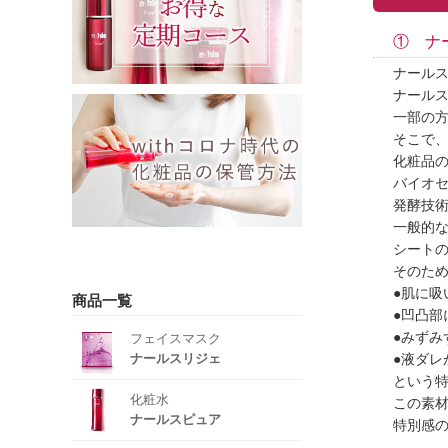
① ナ
ナールス
ナール
一部の
そこで
化粧品
バイオ
発酵技
一般的な
シートの
そのた
●肌に吸
商品一覧
●凹凸
●みずみ
フェイスマスク
ナールスリジェ
●液ダ
という
化粧水
この素
ナールスピュア
特別感