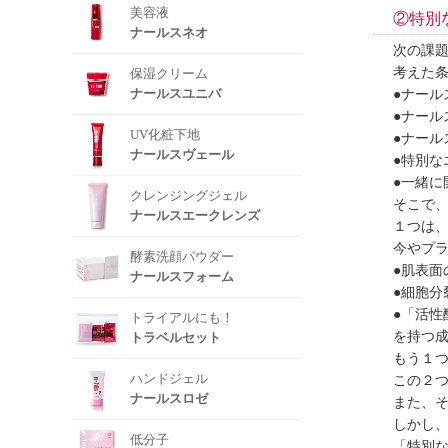
美容液
②特別
ナールスネオ
次の課
考えた
保湿クリーム
ナールスユニバ
●ナール
●ナー
UV化粧下地
●ナー
ナールスヴェール
●特別
●一緒
クレンジングジェル
そこで
ナールスエークレンズ
１つは
今やプ
酵素洗顔パウダー
●肌表
ナールスフォーム
●細胞
●「活性
トライアルにも！
を持つ
トラベルセット
もう１
ハンドジェル
この２
ナールスロゼ
また、
しかし
低分子
「特別