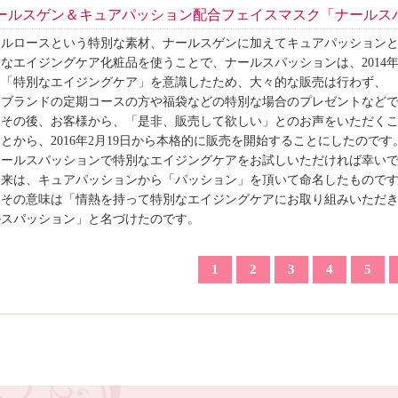
ールスゲン＆キュアパッション配合フェイスマスク「ナールス
セルロースという特別な素材、ナールスゲンに加えてキュアパッション
なエイジングケア化粧品を使うことで、ナールスパッションは、2014
、「特別なエイジングケア」を意識したため、大々的な販売は行わず、
スブランドの定期コースの方や福袋などの特別な場合のプレゼントなど
、その後、お客様から、「是非、販売して欲しい」とのお声をいただく
とから、2016年2月19日から本格的に販売を開始することにしたのです
ナールスパッションで特別なエイジングケアをお試しいただければ幸い
由来は、キュアパッションから「パッション」を頂いて命名したもので
、その意味は「情熱を持って特別なエイジングケアにお取り組みいただ
ルスパッション」と名づけたのです。
1
2
3
4
5