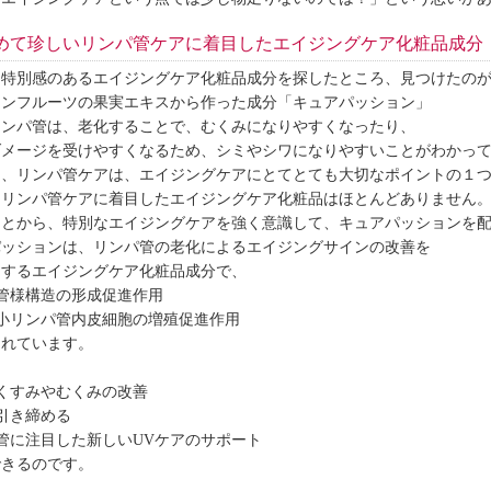
めて珍しいリンパ管ケアに着目したエイジングケア化粧品成分
、特別感のあるエイジングケア化粧品成分を探したところ、見つけたの
ョンフルーツの果実エキスから作った成分「キュアパッション」
リンパ管は、老化することで、むくみになりやすくなったり、
ダメージを受けやすくなるため、シミやシワになりやすいことがわかっ
め、リンパ管ケアは、エイジングケアにとてとても大切なポイントの１
、リンパ管ケアに着目したエイジングケア化粧品はほとんどありません
ことから、特別なエイジングケアを強く意識して、キュアパッションを
パッションは、リンパ管の老化によるエイジングサインの改善を
トするエイジングケア化粧品成分で、
管様構造の形成促進作用
小リンパ管内皮細胞の増殖促進作用
られています。
、
くすみやむくみの改善
引き締める
管に注目した新しいUVケアのサポート
できるのです。