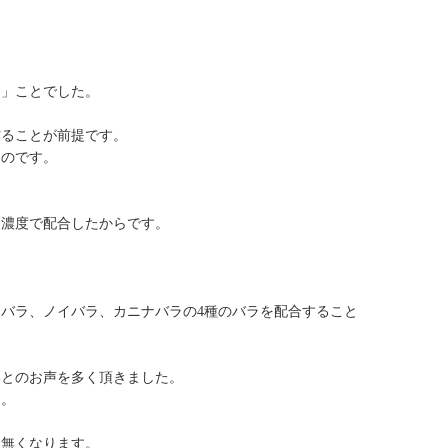
く」ことでした。
作ることが前提です。
たのです。
高濃度で配合したからです。
バラ、ノイバラ、カニナバラの4種のバラを配合すること
いとのお声を多く頂きました。
た。
は無くなります。