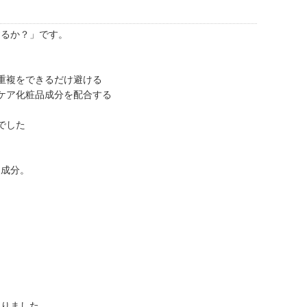
するか？」です。
重複をできるだけ避ける
ケア化粧品成分を配合する
でした
品成分。
。
、
ありました。