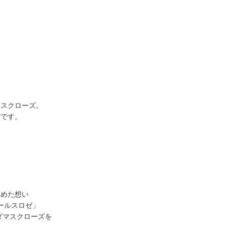
、
マスクローズ。
ズです。
込めた想い
ールスロゼ」
ダマスクローズを