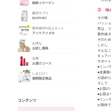
純粋コラーゲン
③ 極
腸活サプリ
その後
BIOPORT
パッシ
紫外線99%以上カット
実は、
アイケアメガネ
紫外線
そのた
お得な
しかし
お試し価格
そんな
キュア
定期
サポー
お届けコース
●リンパ
●皮膚微
いまだけ！
が認め
期間限定商品
そして
●お肌の
●お肌を
●リンパ
コンテンツ
が期待