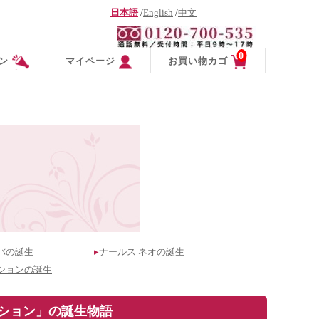
日本語
/
English
/
中文
0
ン
マイページ
お買い物カゴ
バの誕生
▸
ナールス ネオの誕生
ションの誕生
ション」の誕生物語