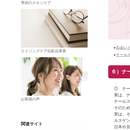
季節のスキンケア
▸
出会い
エイジングケア化粧品事典
▸
ナール
６）ナ
① ナー
実は、ナ
お客様の声
ナール
そのた
実は、
ルスゲ
関連サイト
日本や