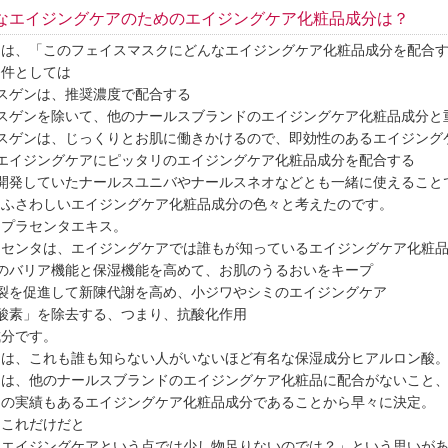
なエイジングケアのためのエイジングケア化粧品成分は？
題は、「このフェイスマスクにどんなエイジングケア化粧品成分を配合
条件としては
スゲンは、推奨濃度で配合する
ルスゲンを除いて、他のナールスブランドのエイジングケア化粧品成分と
ルスゲンは、じっくりとお肌に働きかけるので、即効性のあるエイジング
なエイジングケアにピッタリのエイジングケア化粧品成分を配合する
に開発していたナールスユニバやナールスネオなどとも一緒に使えること
、ふさわしいエイジングケア化粧品成分の色々と考えたのです。
、プラセンタエキス。
ラセンタは、エイジングケアでは誰もが知っているエイジングケア化粧
面のバリア機能と保湿機能を高めて、お肌のうるおいをキープ
分裂を促進して新陳代謝を高め、小ジワやシミのエイジングケア
酸素」を除去する、つまり、抗酸化作用
成分です。
つは、これも誰も知らない人がいないほど有名な保湿成分ヒアルロン酸
つは、他のナールスブランドのエイジングケア化粧品に配合がないこと
その実績もあるエイジングケア化粧品成分であることから早々に決定。
、これだけだと
なエイジングケアという点では少し物足りないのでは？」という思いが