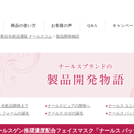
商品の使い方
お客様の声
Q&A
キャンペー
配合化粧品通販 ナールスコム
>
製品開発物語
と化粧品開発まで
▸
ナールスピュアの開発へ
▸
ナールス ユニ
ス フォームの誕生
▸
ナールス ロゼの誕生
▸
ナールス パッ
ールスゲン推奨濃度配合フェイスマスク「ナールス パッ