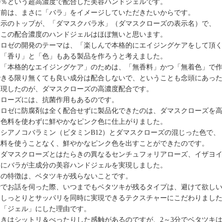
0％という超高濃度で配合した美容ハンドジェルです。
名前は、まさに「バラ」をイメージしていただきたいからです。
表示のトップが、「ダマスクバラ水」（ダマスクローズの表示名）で、
くこの配合濃度のハンドジェルはほぼ無いと思います。
スロゼの開発のテーマは、「楽しんで本格的にエイジングケアをして頂
、「香り」と「色」もある製品を作ろうと考えました。
、「本格的なエイジングケア」のためは、「無香料」かつ「無着色」で
できる限り無くても良い成分は配合しないで、ということも念頭にあっ
実現したのが、ダマスクローズの高濃度配合です。
クローズには、抗菌作用もあるのです。
スロゼに防腐剤は全く配合せずに製品化できたのは、ダマスクローズを
着色料を使わずに鮮やかなピンク色に仕上がりました。
シアノコバラミン（ビタミンB12）とダマスクローズの混じった色で、
色料を使うことなく、鮮やかなピンク色を出すことができたのです。
、ダマスクローズとはたらきの異なるセンチュフォリアローズ、イザヨイ
さにバラが主成分の美容ハンドジェルを実現しました。
つの特徴は、ベタツキが残らないことです。
階でお話を伺った際、いつまでもベタツキが残るタイプは、避けて欲し
、しっとりとサッパリを同時に実現できるテクスチャーにこだわりまし
、「ジェル」にした理由です。
きはシットリ＆べったりした感触があるのですが、2～3分でベタツキ