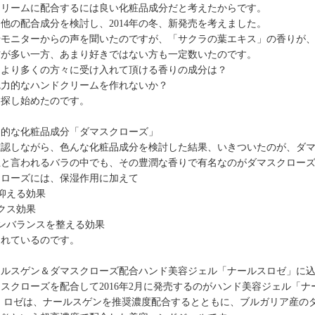
クリームに配合するには良い化粧品成分だと考えたからです。
他の配合成分を検討し、2014年の冬、新発売を考えました。
やモニターからの声を聞いたのですが、「サクラの葉エキス」の香りが
方が多い一方、あまり好きではない方も一定数いたのです。
、より多くの方々に受け入れて頂ける香りの成分は？
魅力的なハンドクリームを作れないか？
を探し始めたのです。
力的な化粧品成分「ダマスクローズ」
確認しながら、色んな化粧品成分を検討した結果、いきついたのが、ダ
王と言われるバラの中でも、その豊潤な香りで有名なのがダマスクロー
クローズには、保湿作用に加えて
抑える効果
クス効果
ンバランスを整える効果
されているのです。
ールスゲン＆ダマスクローズ配合ハンド美容ジェル「ナールスロゼ」に
スクローズを配合して2016年2月に発売するのがハンド美容ジェル「ナ
ス ロゼは、ナールスゲンを推奨濃度配合するとともに、ブルガリア産の