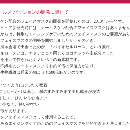
ールス パッションの開発に際して
ゲン配合のフェイスマスクの開発を開始したのは、2013年からです。
スピュア新発売時には、ナールスゲン配合のフェイスマスクはありませ
方からは、特別なエイジングケアのためのフェイスマスクのご要望があ
、フェイスマスクの開発を開始しましたが、そのとき、
の展示会場で出会ったのが、「バイオセルロース」という素材。
セルロースとは、ナタデココと同じくココナッツを主成分とした
術を用いて作られたナノレベルの新素材です。
不織布のシートマスクよりも約10倍の保湿力があり、
生物繊維は通常の物よりも500倍細かいのです。
め、
いつくようにぴったり密着
部にもしっかり吸着し、肌のすみずみまで美肌成分が浸透
ずしく、ひんやり心地よい
レが少なく、使いやすい
特徴があります。
材をフェイスマスクとして使用することで、
のあるエイジングケアのためのフェイスマスクを開発できると考えまし