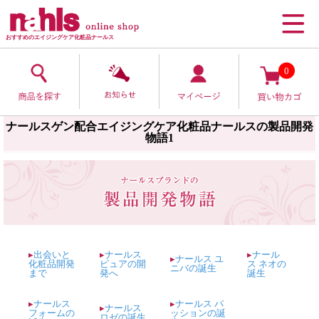
おすすめのエイジングケア化粧品ナールス
0
ナールスゲン配合エイジングケア化粧品ナールスの製品開発
物語1
▸
出会いと
▸
ナールス
▸
ナール
▸
ナールス ユ
化粧品開発
ピュアの開
ス ネオの
ニバの誕生
まで
発へ
誕生
▸
ナールス
▸
ナールス パ
▸
ナールス
フォームの
ッションの誕
ロゼの誕生