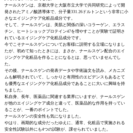
ナールスゲンは、京都大学と大阪市立大学で共同研究によって開
発されたアミノ酸誘導体で、分子量331.26ドルトンという非常に小
さなエイジングケア化粧品成分です。
そして、ナールスゲンは、美肌と関係の深いコラーゲン、エラス
チン、ヒートショックプロテイン47を増やすことが実験で証明さ
れているエイジングケア化粧品成分です。
今でこそナールスゲンについてお客様に説明する立場になりまし
たが、初めて知ったときには、まさか、ナールスゲン配合のエイ
ジングケア化粧品を作ることになるとは、思っていませんでし
た。
その後、ナールスゲンの発表データや学術論文を読み、メカニズ
ムも解明されていて、しっかりと有用性のエビデンスもあるとて
も優秀なエイジングケア化粧品成分であることに大いに興味を持
ちました。
私自身、長年、医薬品に関連する業界にいますが、ナールスゲン
が他のエイジングケア成分と違って、医薬品的な作用を持ってい
ることが、一番のポイントでした。
ナールスゲンの安全性も気になりました。
やはり、画期的な成分だったゆえに、通常、化粧品で実施される
安全性試験以外にも4つの試験が、課せられていました。