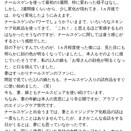
ナールスゲンを使って最初の1週間、特に変わった様子はなし。
しかし、2週間後くらいから、少し変化が現れてき、1ヵ月後で
は、かなり変化したようにみえます。
ナールスゲンのパワーでしょうか？いままで、いろいろなスキン
ケア化粧品を使ってきて、「これ！」と思えるほど実感するもの
はなかったそうなのですが、ナールスゲンに関しては違う感じが
するという感想でした。
目の下がくすんでいたのが、1ヵ月程度使った後には、見た目にも
明らかに顔の色が明るくなっていましたし、本人もそのように感
じていたそうです。私の2人の娘も「お母さんの顔色が明るくなっ
た」と口を揃えていました。
妻はすっかりナールスゲンのファンに。
間近で見ていた2人の娘たちも、ナールスゲン入りの試作品をすぐ
に使い始めました。（笑）
今も、妻、娘ともナールスピュアを使い続けています。
ちなみ、妻の年齢は本人の意思により非公開ですが、アラフィフ
のエイジングケア世代です。
ナールスゲンと出会うまでは、妻とエイジングケア化粧品の話は
一度もしたことはありませんでしたが、まさかこんな会話をする
日がくるとは、夢にも思っていなかったです。