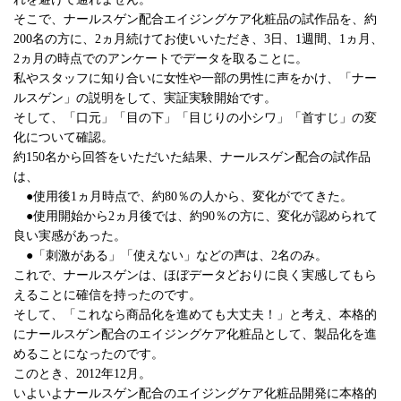
そこで、ナールスゲン配合エイジングケア化粧品の試作品を、約
200名の方に、2ヵ月続けてお使いいただき、3日、1週間、1ヵ月、
2ヵ月の時点でのアンケートでデータを取ることに。
私やスタッフに知り合いに女性や一部の男性に声をかけ、「ナー
ルスゲン」の説明をして、実証実験開始です。
そして、「口元」「目の下」「目じりの小シワ」「首すじ」の変
化について確認。
約150名から回答をいただいた結果、ナールスゲン配合の試作品
は、
●使用後1ヵ月時点で、約80％の人から、変化がでてきた。
●使用開始から2ヵ月後では、約90％の方に、変化が認められて
良い実感があった。
●「刺激がある」「使えない」などの声は、2名のみ。
これで、ナールスゲンは、ほぼデータどおりに良く実感してもら
えることに確信を持ったのです。
そして、「これなら商品化を進めても大丈夫！」と考え、本格的
にナールスゲン配合のエイジングケア化粧品として、製品化を進
めることになったのです。
このとき、2012年12月。
いよいよナールスゲン配合のエイジングケア化粧品開発に本格的