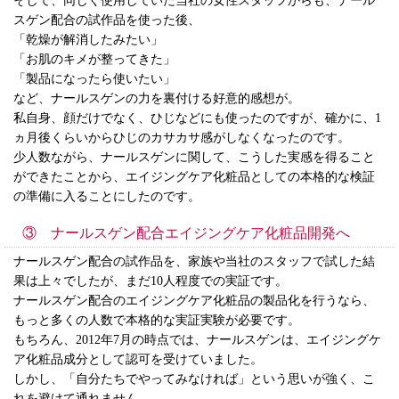
そして、同じく使用していた当社の女性スタッフからも、ナール
スゲン配合の試作品を使った後、
「乾燥が解消したみたい」
「お肌のキメが整ってきた」
「製品になったら使いたい」
など、ナールスゲンの力を裏付ける好意的感想が。
私自身、顔だけでなく、ひじなどにも使ったのですが、確かに、1
ヵ月後くらいからひじのカサカサ感がしなくなったのです。
少人数ながら、ナールスゲンに関して、こうした実感を得ること
ができたことから、エイジングケア化粧品としての本格的な検証
の準備に入ることにしたのです。
③ ナールスゲン配合エイジングケア化粧品開発へ
ナールスゲン配合の試作品を、家族や当社のスタッフで試した結
果は上々でしたが、まだ10人程度での実証です。
ナールスゲン配合のエイジングケア化粧品の製品化を行うなら、
もっと多くの人数で本格的な実証実験が必要です。
もちろん、2012年7月の時点では、ナールスゲンは、エイジングケ
ア化粧品成分として認可を受けていました。
しかし、「自分たちでやってみなければ」という思いが強く、こ
れを避けて通れません。